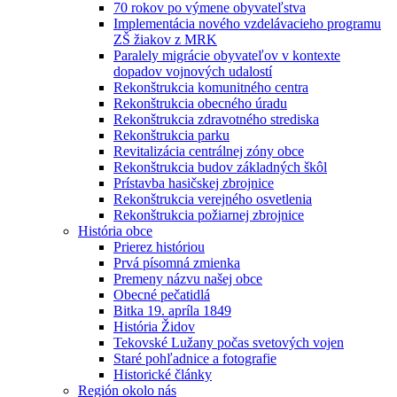
70 rokov po výmene obyvateľstva
Implementácia nového vzdelávacieho programu
ZŠ žiakov z MRK
Paralely migrácie obyvateľov v kontexte
dopadov vojnových udalostí
Rekonštrukcia komunitného centra
Rekonštrukcia obecného úradu
Rekonštrukcia zdravotného strediska
Rekonštrukcia parku
Revitalizácia centrálnej zóny obce
Rekonštrukcia budov základných škôl
Prístavba hasičskej zbrojnice
Rekonštrukcia verejného osvetlenia
Rekonštrukcia požiarnej zbrojnice
História obce
Prierez históriou
Prvá písomná zmienka
Premeny názvu našej obce
Obecné pečatidlá
Bitka 19. apríla 1849
História Židov
Tekovské Lužany počas svetových vojen
Staré pohľadnice a fotografie
Historické články
Región okolo nás