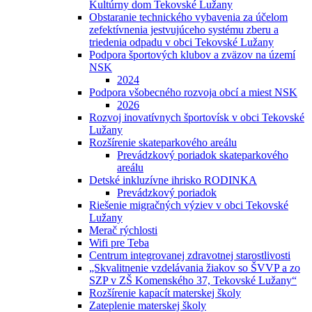
Kultúrny dom Tekovské Lužany
Obstaranie technického vybavenia za účelom
zefektívnenia jestvujúceho systému zberu a
triedenia odpadu v obci Tekovské Lužany
Podpora športových klubov a zväzov na území
NSK
2024
Podpora všobecného rozvoja obcí a miest NSK
2026
Rozvoj inovatívnych športovísk v obci Tekovské
Lužany
Rozšírenie skateparkového areálu
Prevádzkový poriadok skateparkového
areálu
Detské inkluzívne ihrisko RODINKA
Prevádzkový poriadok
Riešenie migračných výziev v obci Tekovské
Lužany
Merač rýchlosti
Wifi pre Teba
Centrum integrovanej zdravotnej starostlivosti
„Skvalitnenie vzdelávania žiakov so ŠVVP a zo
SZP v ZŠ Komenského 37, Tekovské Lužany“
Rozšírenie kapacít materskej školy
Zateplenie materskej školy