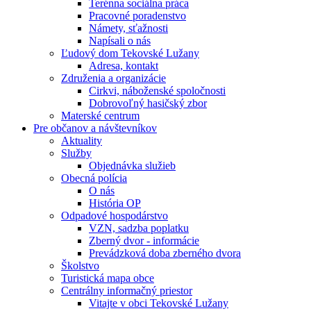
Terénna sociálna práca
Pracovné poradenstvo
Námety, sťažnosti
Napísali o nás
Ľudový dom Tekovské Lužany
Adresa, kontakt
Združenia a organizácie
Cirkvi, náboženské spoločnosti
Dobrovoľný hasičský zbor
Materské centrum
Pre občanov a návštevníkov
Aktuality
Služby
Objednávka služieb
Obecná polícia
O nás
História OP
Odpadové hospodárstvo
VZN, sadzba poplatku
Zberný dvor - informácie
Prevádzková doba zberného dvora
Školstvo
Turistická mapa obce
Centrálny informačný priestor
Vitajte v obci Tekovské Lužany