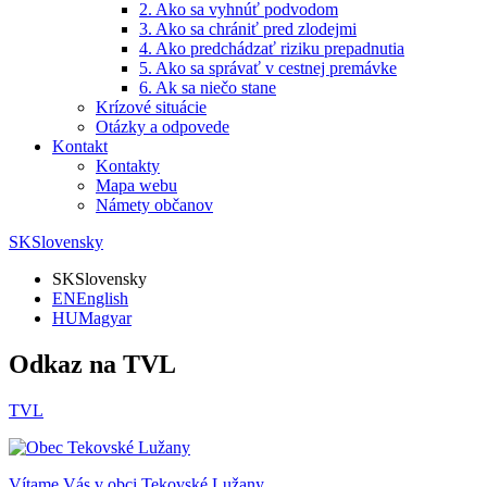
2. Ako sa vyhnúť podvodom
3. Ako sa chrániť pred zlodejmi
4. Ako predchádzať riziku prepadnutia
5. Ako sa správať v cestnej premávke
6. Ak sa niečo stane
Krízové situácie
Otázky a odpovede
Kontakt
Kontakty
Mapa webu
Námety občanov
SK
Slovensky
SK
Slovensky
EN
English
HU
Magyar
Odkaz na TVL
TVL
Vítame Vás v obci
Tekovské Lužany