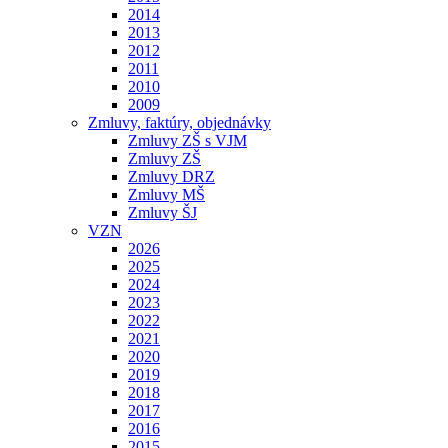
2014
2013
2012
2011
2010
2009
Zmluvy, faktúry, objednávky
Zmluvy ZŠ s VJM
Zmluvy ZŠ
Zmluvy DRZ
Zmluvy MŠ
Zmluvy ŠJ
VZN
2026
2025
2024
2023
2022
2021
2020
2019
2018
2017
2016
2015