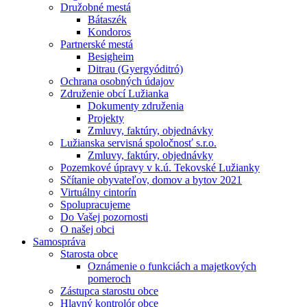
Družobné mestá
Bátaszék
Kondoros
Partnerské mestá
Besigheim
Ditrau (Gyergyóditró)
Ochrana osobných údajov
Združenie obcí Lužianka
Dokumenty združenia
Projekty
Zmluvy, faktúry, objednávky
Lužianska servisná spoločnosť s.r.o.
Zmluvy, faktúry, objednávky
Pozemkové úpravy v k.ú. Tekovské Lužianky
Sčítanie obyvateľov, domov a bytov 2021
Virtuálny cintorín
Spolupracujeme
Do Vašej pozornosti
O našej obci
Samospráva
Starosta obce
Oznámenie o funkciách a majetkových
pomeroch
Zástupca starostu obce
Hlavný kontrolór obce