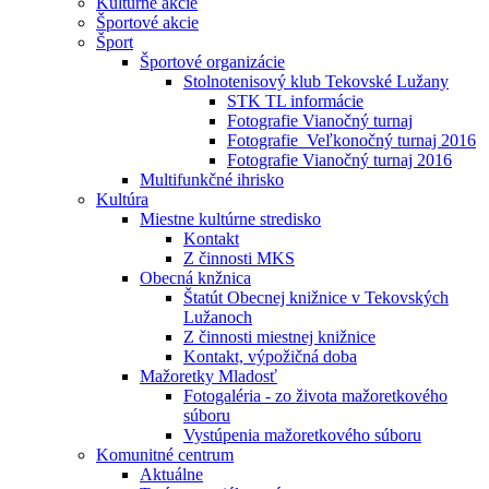
Kultúrne akcie
Športové akcie
Šport
Športové organizácie
Stolnotenisový klub Tekovské Lužany
STK TL informácie
Fotografie Vianočný turnaj
Fotografie_Veľkonočný turnaj 2016
Fotografie Vianočný turnaj 2016
Multifunkčné ihrisko
Kultúra
Miestne kultúrne stredisko
Kontakt
Z činnosti MKS
Obecná knžnica
Štatút Obecnej knižnice v Tekovských
Lužanoch
Z činnosti miestnej knižnice
Kontakt, výpožičná doba
Mažoretky Mladosť
Fotogaléria - zo života mažoretkového
súboru
Vystúpenia mažoretkového súboru
Komunitné centrum
Aktuálne