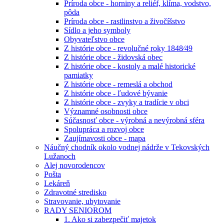
Príroda obce - horniny a reliéf, klíma, vodstvo,
pôda
Príroda obce - rastlinstvo a živočíšstvo
Sídlo a jeho symboly
Obyvateľstvo obce
Z histórie obce - revolučné roky 1848⁄49
Z histórie obce - židovská obec
Z histórie obce - kostoly a malé historické
pamiatky
Z histórie obce - remeslá a obchod
Z histórie obce - ľudové bývanie
Z histórie obce - zvyky a tradície v obci
Významné osobnosti obce
Súčasnosť obce - výrobná a nevýrobná sféra
Spolupráca a rozvoj obce
Zaujímavosti obce - mapa
Náučný chodník okolo vodnej nádrže v Tekovských
Lužanoch
Alej novorodencov
Pošta
Lekáreň
Zdravotné stredisko
Stravovanie, ubytovanie
RADY SENIOROM
1. Ako si zabezpečiť majetok