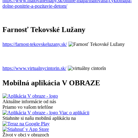
https://www.malovanemapy.sk/online-mapa/malovana-cyklomapa-
dolne-ponitrie-a-pozitavie-detom/
Farnosť Tekovské Lužany
https://farnost-tekovskeluzany.sk/
https://www.virtualnycintorin.sk/
Mobilná aplikácia V OBRAZE
Aktuálne informácie od nás
Priamo vo vašom telefóne
Viac o aplikácii
Stiahnite si našu mobilnú aplikáciu na
Život v obci v obrazoch