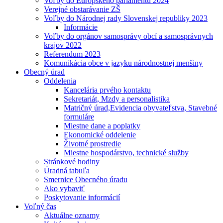
Voľby do Európskeho parlamentu 2024
Verejné obstarávanie ZŠ
Voľby do Národnej rady Slovenskej republiky 2023
Informácie
Voľby do orgánov samosprávy obcí a samosprávnych
krajov 2022
Referendum 2023
Komunikácia obce v jazyku národnostnej menšiny
Obecný úrad
Oddelenia
Kancelária prvého kontaktu
Sekretariát, Mzdy a personalistika
Matričný úrad,Evidencia obyvateľstva, Stavebné
formuláre
Miestne dane a poplatky
Ekonomické oddelenie
Životné prostredie
Miestne hospodárstvo, technické služby
Stránkové hodiny
Úradná tabuľa
Smernice Obecného úradu
Ako vybaviť
Poskytovanie informácií
Voľný čas
Aktuálne oznamy