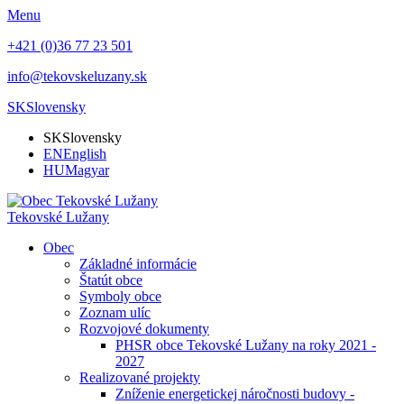
Menu
+421 (0)36 77 23 501
info@tekovskeluzany.sk
SK
Slovensky
SK
Slovensky
EN
English
HU
Magyar
Tekovské Lužany
Obec
Základné informácie
Štatút obce
Symboly obce
Zoznam ulíc
Rozvojové dokumenty
PHSR obce Tekovské Lužany na roky 2021 -
2027
Realizované projekty
Zníženie energetickej náročnosti budovy -