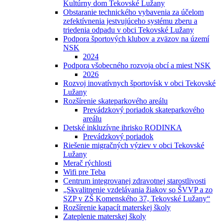
Kultúrny dom Tekovské Lužany
Obstaranie technického vybavenia za účelom
zefektívnenia jestvujúceho systému zberu a
triedenia odpadu v obci Tekovské Lužany
Podpora športových klubov a zväzov na území
NSK
2024
Podpora všobecného rozvoja obcí a miest NSK
2026
Rozvoj inovatívnych športovísk v obci Tekovské
Lužany
Rozšírenie skateparkového areálu
Prevádzkový poriadok skateparkového
areálu
Detské inkluzívne ihrisko RODINKA
Prevádzkový poriadok
Riešenie migračných výziev v obci Tekovské
Lužany
Merač rýchlosti
Wifi pre Teba
Centrum integrovanej zdravotnej starostlivosti
„Skvalitnenie vzdelávania žiakov so ŠVVP a zo
SZP v ZŠ Komenského 37, Tekovské Lužany“
Rozšírenie kapacít materskej školy
Zateplenie materskej školy