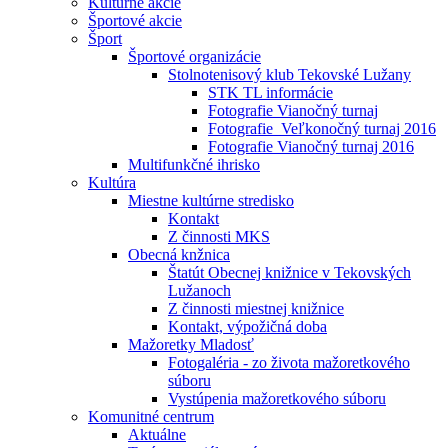
Kultúrne akcie
Športové akcie
Šport
Športové organizácie
Stolnotenisový klub Tekovské Lužany
STK TL informácie
Fotografie Vianočný turnaj
Fotografie_Veľkonočný turnaj 2016
Fotografie Vianočný turnaj 2016
Multifunkčné ihrisko
Kultúra
Miestne kultúrne stredisko
Kontakt
Z činnosti MKS
Obecná knžnica
Štatút Obecnej knižnice v Tekovských
Lužanoch
Z činnosti miestnej knižnice
Kontakt, výpožičná doba
Mažoretky Mladosť
Fotogaléria - zo života mažoretkového
súboru
Vystúpenia mažoretkového súboru
Komunitné centrum
Aktuálne