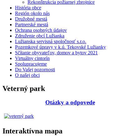
Rekonštrukcia požiarnej zbrojnice
História obce
Región okolo nás
Družobné mestá
Partnerské mestá
Ochrana osobných údajov
Združenie obcí Lužianka
Lužianska servisná spoločnosť s.r.o.
Pozemkové úpravy v k.ú. Tekovské Lužianky
Sčítanie obyvateľov, domov a bytov 2021
Virtuálny cintorín
Spolupracujeme
Do Vašej pozornosti
O našej obci
Veterný park
Otázky a odpovede
Interaktívna mapa