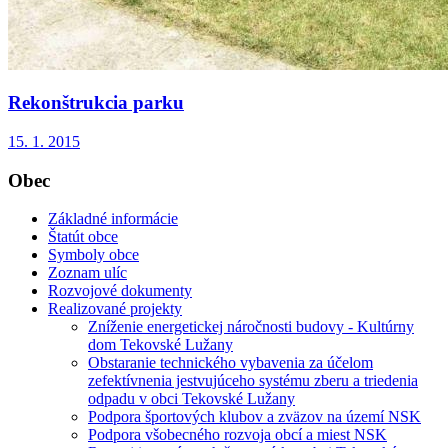
Rekonštrukcia parku
15. 1. 2015
Obec
Základné informácie
Štatút obce
Symboly obce
Zoznam ulíc
Rozvojové dokumenty
Realizované projekty
Zníženie energetickej náročnosti budovy - Kultúrny
dom Tekovské Lužany
Obstaranie technického vybavenia za účelom
zefektívnenia jestvujúceho systému zberu a triedenia
odpadu v obci Tekovské Lužany
Podpora športových klubov a zväzov na území NSK
Podpora všobecného rozvoja obcí a miest NSK