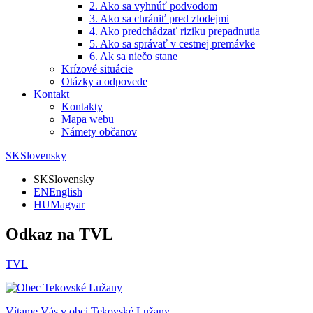
2. Ako sa vyhnúť podvodom
3. Ako sa chrániť pred zlodejmi
4. Ako predchádzať riziku prepadnutia
5. Ako sa správať v cestnej premávke
6. Ak sa niečo stane
Krízové situácie
Otázky a odpovede
Kontakt
Kontakty
Mapa webu
Námety občanov
SK
Slovensky
SK
Slovensky
EN
English
HU
Magyar
Odkaz na TVL
TVL
Vítame Vás v obci
Tekovské Lužany