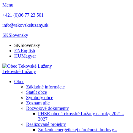
Menu
+421 (0)36 77 23 501
info@tekovskeluzany.sk
SK
Slovensky
SK
Slovensky
EN
English
HU
Magyar
Tekovské Lužany
Obec
Základné informácie
Štatút obce
Symboly obce
Zoznam ulíc
Rozvojové dokumenty
PHSR obce Tekovské Lužany na roky 2021 -
2027
Realizované projekty
Zníženie energetickej náročnosti budovy -