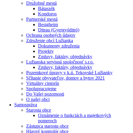
Družobné mestá
Bátaszék
Kondoros
Partnerské mestá
Besigheim
Ditrau (Gyergyóditró)
Ochrana osobných údajov
Združenie obcí Lužianka
Dokumenty združenia
Projekty
Zmluvy, faktúry, objednávky
Lužianska servisná spoločnosť s.r.o.
Zmluvy, faktúry, objednávky
Pozemkové úpravy v k.ú. Tekovské Lužianky
Sčítanie obyvateľov, domov a bytov 2021
Virtuálny cintorín
Spolupracujeme
Do Vašej pozornosti
O našej obci
Samospráva
Starosta obce
Oznámenie o funkciách a majetkových
pomeroch
Zástupca starostu obce
Hlavný kontrolór obce