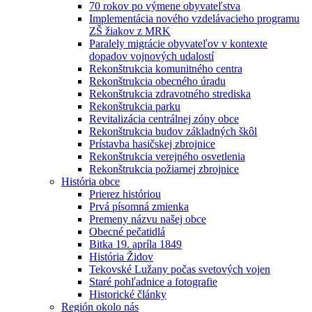
70 rokov po výmene obyvateľstva
Implementácia nového vzdelávacieho programu
ZŠ žiakov z MRK
Paralely migrácie obyvateľov v kontexte
dopadov vojnových udalostí
Rekonštrukcia komunitného centra
Rekonštrukcia obecného úradu
Rekonštrukcia zdravotného strediska
Rekonštrukcia parku
Revitalizácia centrálnej zóny obce
Rekonštrukcia budov základných škôl
Prístavba hasičskej zbrojnice
Rekonštrukcia verejného osvetlenia
Rekonštrukcia požiarnej zbrojnice
História obce
Prierez históriou
Prvá písomná zmienka
Premeny názvu našej obce
Obecné pečatidlá
Bitka 19. apríla 1849
História Židov
Tekovské Lužany počas svetových vojen
Staré pohľadnice a fotografie
Historické články
Región okolo nás