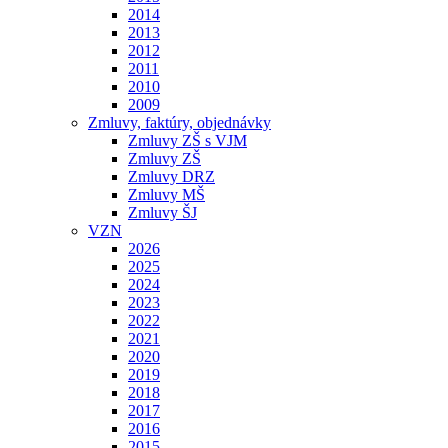
2014
2013
2012
2011
2010
2009
Zmluvy, faktúry, objednávky
Zmluvy ZŠ s VJM
Zmluvy ZŠ
Zmluvy DRZ
Zmluvy MŠ
Zmluvy ŠJ
VZN
2026
2025
2024
2023
2022
2021
2020
2019
2018
2017
2016
2015