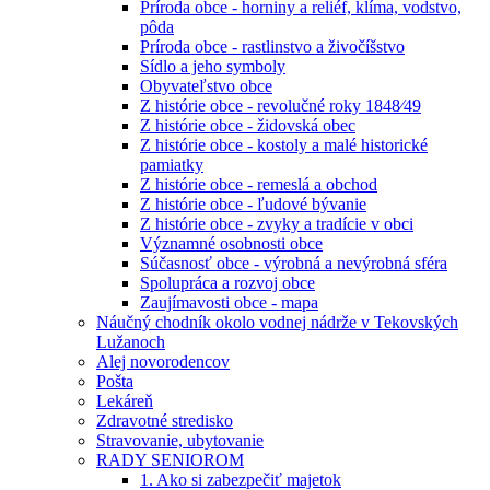
Príroda obce - horniny a reliéf, klíma, vodstvo,
pôda
Príroda obce - rastlinstvo a živočíšstvo
Sídlo a jeho symboly
Obyvateľstvo obce
Z histórie obce - revolučné roky 1848⁄49
Z histórie obce - židovská obec
Z histórie obce - kostoly a malé historické
pamiatky
Z histórie obce - remeslá a obchod
Z histórie obce - ľudové bývanie
Z histórie obce - zvyky a tradície v obci
Významné osobnosti obce
Súčasnosť obce - výrobná a nevýrobná sféra
Spolupráca a rozvoj obce
Zaujímavosti obce - mapa
Náučný chodník okolo vodnej nádrže v Tekovských
Lužanoch
Alej novorodencov
Pošta
Lekáreň
Zdravotné stredisko
Stravovanie, ubytovanie
RADY SENIOROM
1. Ako si zabezpečiť majetok