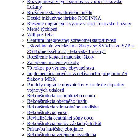
Rozvoj inovatívnych športovísk v obci Tekovské
Lužany
Rozšírenie skateparkového areálu
Detské inkluzívne ihrisko RODINKA
Riešenie migračných výziev v obci Tekovské Lužany
Merač rýchlosti
Wifi pre Teba
Centrum integrovanej zdravotnej starostlivosti
„Skvalitnenie vzdelávania žiakov so ŠVVP a zo SZP v
ZŠ Komenského 37, Tekovské Lužany“
Rozšírenie kapacít materskej školy
Zateplenie materskej školy
70 rokov po výmene obyvateľstva
Implementácia nového vzdelávacieho programu ZŠ
žiakov z MRK
Paralely migrácie obyvateľov v kontexte dopadov
vojnových udalostí
Rekonštrukcia komunitného centra
Rekonštrukcia obecného úradu
Rekonštrukcia zdravotného strediska
Rekonštrukcia parku
Revitalizácia centrálnej zóny obce
Rekonštrukcia budov základných škôl
Prístavba hasičskej zbrojnice
Rekonštrukcia verejného osvetlenia