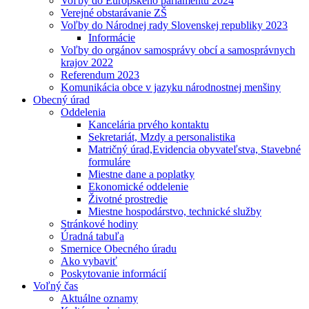
Voľby do Európskeho parlamentu 2024
Verejné obstarávanie ZŠ
Voľby do Národnej rady Slovenskej republiky 2023
Informácie
Voľby do orgánov samosprávy obcí a samosprávnych
krajov 2022
Referendum 2023
Komunikácia obce v jazyku národnostnej menšiny
Obecný úrad
Oddelenia
Kancelária prvého kontaktu
Sekretariát, Mzdy a personalistika
Matričný úrad,Evidencia obyvateľstva, Stavebné
formuláre
Miestne dane a poplatky
Ekonomické oddelenie
Životné prostredie
Miestne hospodárstvo, technické služby
Stránkové hodiny
Úradná tabuľa
Smernice Obecného úradu
Ako vybaviť
Poskytovanie informácií
Voľný čas
Aktuálne oznamy