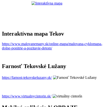
Interaktívna mapa Tekov
https://www.malovanemapy.sk/online-mapa/malovana-cyklomapa-
dolne-ponitrie-a-pozitavie-detom/
Farnosť Tekovské Lužany
https://farnost-tekovskeluzany.sk/
https://www.virtualnycintorin.sk/