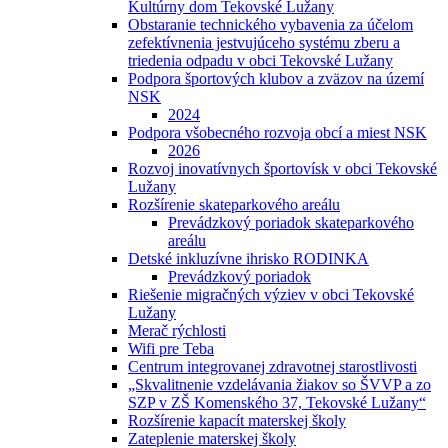
Kultúrny dom Tekovské Lužany
Obstaranie technického vybavenia za účelom
zefektívnenia jestvujúceho systému zberu a
triedenia odpadu v obci Tekovské Lužany
Podpora športových klubov a zväzov na území
NSK
2024
Podpora všobecného rozvoja obcí a miest NSK
2026
Rozvoj inovatívnych športovísk v obci Tekovské
Lužany
Rozšírenie skateparkového areálu
Prevádzkový poriadok skateparkového
areálu
Detské inkluzívne ihrisko RODINKA
Prevádzkový poriadok
Riešenie migračných výziev v obci Tekovské
Lužany
Merač rýchlosti
Wifi pre Teba
Centrum integrovanej zdravotnej starostlivosti
„Skvalitnenie vzdelávania žiakov so ŠVVP a zo
SZP v ZŠ Komenského 37, Tekovské Lužany“
Rozšírenie kapacít materskej školy
Zateplenie materskej školy