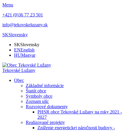
Menu
+421 (0)36 77 23 501
info@tekovskeluzany.sk
SK
Slovensky
SK
Slovensky
EN
English
HU
Magyar
Tekovské Lužany
Obec
Základné informácie
Štatút obce
Symboly obce
Zoznam ulíc
Rozvojové dokumenty
PHSR obce Tekovské Lužany na roky 2021 -
2027
Realizované projekty
Zníženie energetickej náročnosti budovy -