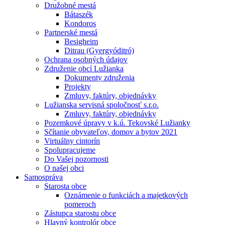
Družobné mestá
Bátaszék
Kondoros
Partnerské mestá
Besigheim
Ditrau (Gyergyóditró)
Ochrana osobných údajov
Združenie obcí Lužianka
Dokumenty združenia
Projekty
Zmluvy, faktúry, objednávky
Lužianska servisná spoločnosť s.r.o.
Zmluvy, faktúry, objednávky
Pozemkové úpravy v k.ú. Tekovské Lužianky
Sčítanie obyvateľov, domov a bytov 2021
Virtuálny cintorín
Spolupracujeme
Do Vašej pozornosti
O našej obci
Samospráva
Starosta obce
Oznámenie o funkciách a majetkových
pomeroch
Zástupca starostu obce
Hlavný kontrolór obce