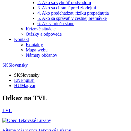
2. Ako sa vyhnúť podvodom
3. Ako sa chrániť pred zlodejmi
4. Ako predchádzať riziku prepadnutia
5. Ako sa správať v cestnej premávke
6. Ak sa niečo stane
Krízové situácie
Otázky a odpovede
Kontakt
Kontakty
Mapa webu
Námety občanov
SK
Slovensky
SK
Slovensky
EN
English
HU
Magyar
Odkaz na TVL
TVL
Vítame Vás v obci
Tekovské Lužany