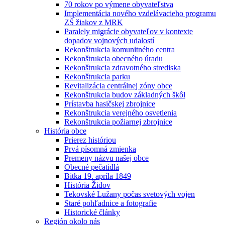
70 rokov po výmene obyvateľstva
Implementácia nového vzdelávacieho programu
ZŠ žiakov z MRK
Paralely migrácie obyvateľov v kontexte
dopadov vojnových udalostí
Rekonštrukcia komunitného centra
Rekonštrukcia obecného úradu
Rekonštrukcia zdravotného strediska
Rekonštrukcia parku
Revitalizácia centrálnej zóny obce
Rekonštrukcia budov základných škôl
Prístavba hasičskej zbrojnice
Rekonštrukcia verejného osvetlenia
Rekonštrukcia požiarnej zbrojnice
História obce
Prierez históriou
Prvá písomná zmienka
Premeny názvu našej obce
Obecné pečatidlá
Bitka 19. apríla 1849
História Židov
Tekovské Lužany počas svetových vojen
Staré pohľadnice a fotografie
Historické články
Región okolo nás