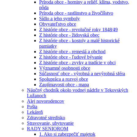
Príroda obce - horniny a reliéf, klíma, vodstvo,
pôda
Príroda obce - rastlinstvo a živočíšstvo
Sídlo a jeho symboly
Obyvateľstvo obce
Z histórie obce - revolučné roky 1848⁄49
Z histórie obce - židovská obec
Z histórie obce - kostoly a malé historické
pamiatky
Z histórie obce - remeslá a obchod
Z histórie obce - ľudové bývanie
Z histórie obce - zvyky a tradície v obci
Významné osobnosti obce
Súčasnosť obce - výrobná a nevýrobná sféra
Spolupráca a rozvoj obce
Zaujímavosti obce - mapa
Náučný chodník okolo vodnej nádrže v Tekovských
Lužanoch
Alej novorodencov
Pošta
Lekáreň
Zdravotné stredisko
Stravovanie, ubytovanie
RADY SENIOROM
1. Ako si zabezpečiť majetok