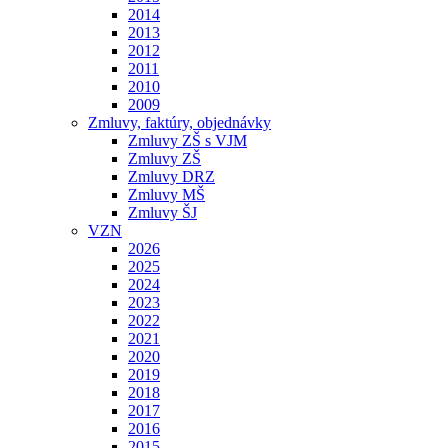
2014
2013
2012
2011
2010
2009
Zmluvy, faktúry, objednávky
Zmluvy ZŠ s VJM
Zmluvy ZŠ
Zmluvy DRZ
Zmluvy MŠ
Zmluvy ŠJ
VZN
2026
2025
2024
2023
2022
2021
2020
2019
2018
2017
2016
2015