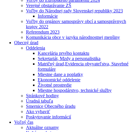
Voľby do Európskeho parlamentu 2024
Verejné obstarávanie ZŠ
Voľby do Národnej rady Slovenskej republiky 2023
Informácie
Voľby do orgánov samosprávy obcí a samosprávnych
krajov 2022
Referendum 2023
Komunikácia obce v jazyku národnostnej menšiny
Obecný úrad
Oddelenia
Kancelária prvého kontaktu
Sekretariát, Mzdy a personalistika
Matričný úrad,Evidencia obyvateľstva, Stavebné
formuláre
Miestne dane a poplatky
Ekonomické oddelenie
Životné prostredie
Miestne hospodárstvo, technické služby
Stránkové hodiny
Úradná tabuľa
Smernice Obecného úradu
Ako vybaviť
Poskytovanie informácií
Voľný čas
Aktuálne oznamy