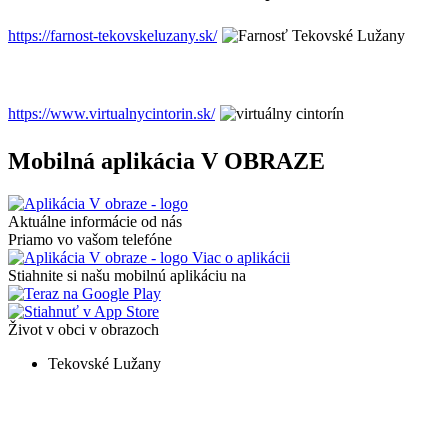
https://farnost-tekovskeluzany.sk/
https://www.virtualnycintorin.sk/
Mobilná aplikácia V OBRAZE
Aktuálne informácie od nás
Priamo vo vašom telefóne
Viac o aplikácii
Stiahnite si našu mobilnú aplikáciu na
Život v obci v obrazoch
Tekovské Lužany