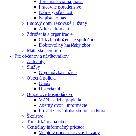
Terénna sociálna práca
Pracovné poradenstvo
Námety, sťažnosti
Napísali o nás
Ľudový dom Tekovské Lužany
Adresa, kontakt
Združenia a organizácie
Cirkvi, náboženské spoločnosti
Dobrovoľný hasičský zbor
Materské centrum
Pre občanov a návštevníkov
Aktuality
Služby
Objednávka služieb
Obecná polícia
O nás
História OP
Odpadové hospodárstvo
VZN, sadzba poplatku
Zberný dvor - informácie
Prevádzková doba zberného dvora
Školstvo
Turistická mapa obce
Centrálny informačný priestor
Vitajte v obci Tekovské Lužany