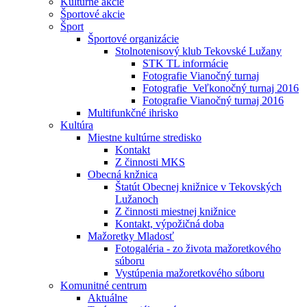
Kultúrne akcie
Športové akcie
Šport
Športové organizácie
Stolnotenisový klub Tekovské Lužany
STK TL informácie
Fotografie Vianočný turnaj
Fotografie_Veľkonočný turnaj 2016
Fotografie Vianočný turnaj 2016
Multifunkčné ihrisko
Kultúra
Miestne kultúrne stredisko
Kontakt
Z činnosti MKS
Obecná knžnica
Štatút Obecnej knižnice v Tekovských
Lužanoch
Z činnosti miestnej knižnice
Kontakt, výpožičná doba
Mažoretky Mladosť
Fotogaléria - zo života mažoretkového
súboru
Vystúpenia mažoretkového súboru
Komunitné centrum
Aktuálne