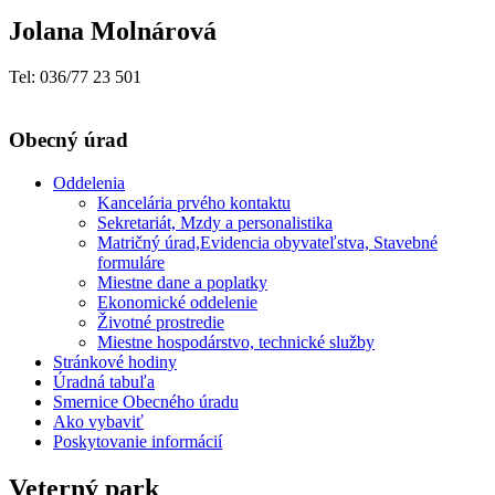
Jolana Molnárová
Tel: 036/77 23 501
Obecný úrad
Oddelenia
Kancelária prvého kontaktu
Sekretariát, Mzdy a personalistika
Matričný úrad,Evidencia obyvateľstva, Stavebné
formuláre
Miestne dane a poplatky
Ekonomické oddelenie
Životné prostredie
Miestne hospodárstvo, technické služby
Stránkové hodiny
Úradná tabuľa
Smernice Obecného úradu
Ako vybaviť
Poskytovanie informácií
Veterný park