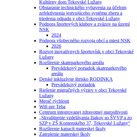
Kultúrny dom Tekovské Lužany
Obstaranie technického vybavenia za účelom
zefektívnenia jestvujúceho systému zberu a
triedenia odpadu v obci Tekovské Lužany
Podpora športových klubov a zväzov na území
NSK
2024
Podpora všobecného rozvoja obcí a miest NSK
2026
Rozvoj inovatívnych športovísk v obci Tekovské
Lužany
Rozšírenie skateparkového areálu
Prevádzkový poriadok skateparkového
areálu
Detské inkluzívne ihrisko RODINKA
Prevádzkový poriadok
Riešenie migračných výziev v obci Tekovské
Lužany
Merač rýchlosti
Wifi pre Teba
Centrum integrovanej zdravotnej starostlivosti
„Skvalitnenie vzdelávania žiakov so ŠVVP a zo
SZP v ZŠ Komenského 37, Tekovské Lužany“
Rozšírenie kapacít materskej školy
Zateplenie materskej školy