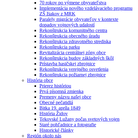
70 rokov po výmene obyvateľstva
Implementácia nového vzdelávacieho programu
ZŠ žiakov z MRK
Paralely migrácie obyvateľov v kontexte
dopadov vojnových udalostí
Rekonštrukcia komunitného centra
Rekonštrukcia obecného úradu
Rekonštrukcia zdravotného strediska
Rekonštrukcia parku
Revitalizácia centrálnej zóny obce
Rekonštrukcia budov základných škôl
Prístavba hasičskej zbrojnice
Rekonštrukcia verejného osvetlenia
Rekonštrukcia požiarnej zbrojnice
História obce
Prierez históriou
Prvá písomná zmienka
Premeny názvu našej obce
Obecné pečatidlá
Bitka 19. apríla 1849
História Židov
Tekovské Lužany počas svetových vojen
Staré pohľadnice a fotografie
Historické články
Región okolo nás