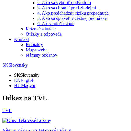
2. Ako sa vyhnúť podvodom
3. Ako sa chrániť pred zlodejmi
4. Ako predchádzať riziku prepadnutia
5. Ako sa správať v cestnej premávke
6. Ak sa niečo stane
Krízové situácie
Otázky a odpovede
Kontakt
Kontakty
Mapa webu
Námety občanov
SK
Slovensky
SK
Slovensky
EN
English
HU
Magyar
Odkaz na TVL
TVL
Vítame Vás v obci
Tekovské Lužany