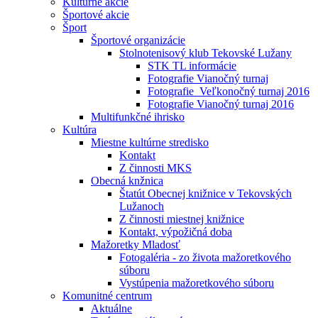
Kultúrne akcie
Športové akcie
Šport
Športové organizácie
Stolnotenisový klub Tekovské Lužany
STK TL informácie
Fotografie Vianočný turnaj
Fotografie_Veľkonočný turnaj 2016
Fotografie Vianočný turnaj 2016
Multifunkčné ihrisko
Kultúra
Miestne kultúrne stredisko
Kontakt
Z činnosti MKS
Obecná knžnica
Štatút Obecnej knižnice v Tekovských
Lužanoch
Z činnosti miestnej knižnice
Kontakt, výpožičná doba
Mažoretky Mladosť
Fotogaléria - zo života mažoretkového
súboru
Vystúpenia mažoretkového súboru
Komunitné centrum
Aktuálne