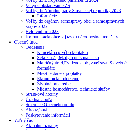
Voľby do Európskeho parlamentu 2024
Verejné obstarávanie ZŠ
Voľby do Národnej rady Slovenskej republiky 2023
Informácie
Voľby do orgánov samosprávy obcí a samosprávnych
krajov 2022
Referendum 2023
Komunikácia obce v jazyku národnostnej menšiny
Obecný úrad
Oddelenia
Kancelária prvého kontaktu
Sekretariát, Mzdy a personalistika
Matričný úrad,Evidencia obyvateľstva, Stavebné
formuláre
Miestne dane a poplatky
Ekonomické oddelenie
Životné prostredie
Miestne hospodárstvo, technické služby
Stránkové hodiny
Úradná tabuľa
Smernice Obecného úradu
Ako vybaviť
Poskytovanie informácií
Voľný čas
Aktuálne oznamy