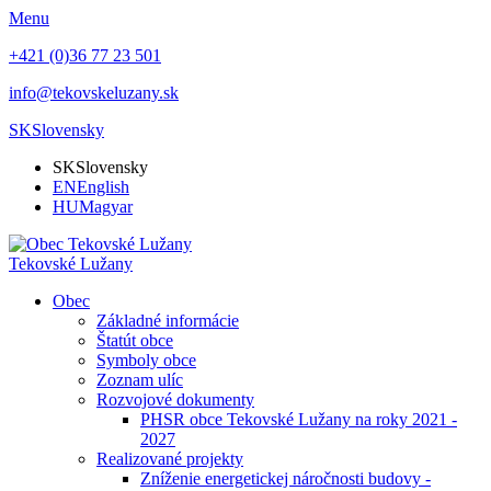
Menu
+421 (0)36 77 23 501
info@tekovskeluzany.sk
SK
Slovensky
SK
Slovensky
EN
English
HU
Magyar
Tekovské Lužany
Obec
Základné informácie
Štatút obce
Symboly obce
Zoznam ulíc
Rozvojové dokumenty
PHSR obce Tekovské Lužany na roky 2021 -
2027
Realizované projekty
Zníženie energetickej náročnosti budovy -