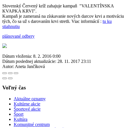
Slovenský Červený kríž zahajuje kampaň "VALENTÍNSKA
KVAPKA KRVI".
Kampaň je zameraná na získavanie nových darcov krvi a motiváciu
tých, čo sa už s darovaním krvi stretli. Viac informácií :
tu ku
stiahnutiu
plánované odbery
Dátum vloženia:
8. 2. 2016 0:00
Dátum poslednej aktualizácie:
28. 11. 2017 23:11
Autor:
Aneta Jančíková
Voľný čas
Aktuálne oznamy
Kultúrne akcie
Športové akcie
Šport
Kultúra
Komunitné centrum