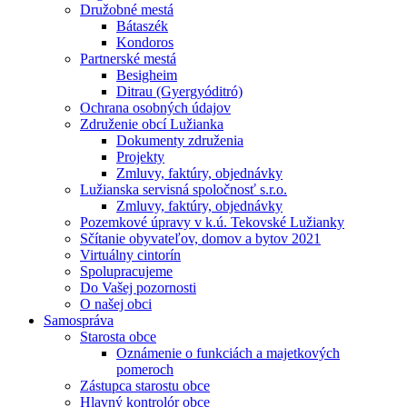
Družobné mestá
Bátaszék
Kondoros
Partnerské mestá
Besigheim
Ditrau (Gyergyóditró)
Ochrana osobných údajov
Združenie obcí Lužianka
Dokumenty združenia
Projekty
Zmluvy, faktúry, objednávky
Lužianska servisná spoločnosť s.r.o.
Zmluvy, faktúry, objednávky
Pozemkové úpravy v k.ú. Tekovské Lužianky
Sčítanie obyvateľov, domov a bytov 2021
Virtuálny cintorín
Spolupracujeme
Do Vašej pozornosti
O našej obci
Samospráva
Starosta obce
Oznámenie o funkciách a majetkových
pomeroch
Zástupca starostu obce
Hlavný kontrolór obce