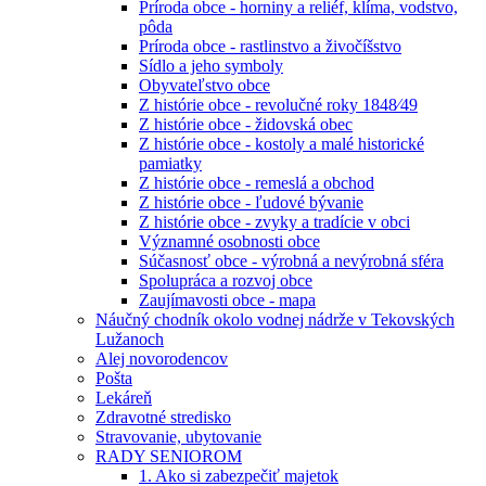
Príroda obce - horniny a reliéf, klíma, vodstvo,
pôda
Príroda obce - rastlinstvo a živočíšstvo
Sídlo a jeho symboly
Obyvateľstvo obce
Z histórie obce - revolučné roky 1848⁄49
Z histórie obce - židovská obec
Z histórie obce - kostoly a malé historické
pamiatky
Z histórie obce - remeslá a obchod
Z histórie obce - ľudové bývanie
Z histórie obce - zvyky a tradície v obci
Významné osobnosti obce
Súčasnosť obce - výrobná a nevýrobná sféra
Spolupráca a rozvoj obce
Zaujímavosti obce - mapa
Náučný chodník okolo vodnej nádrže v Tekovských
Lužanoch
Alej novorodencov
Pošta
Lekáreň
Zdravotné stredisko
Stravovanie, ubytovanie
RADY SENIOROM
1. Ako si zabezpečiť majetok