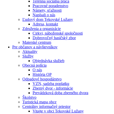
Terénna sociálna práca
Pracovné poradenstvo
Námety, sťažnosti
Napísali o nás
Ľudový dom Tekovské Lužany
Adresa, kontakt
Združenia a organizácie
Cirkvi, náboženské spoločnosti
Dobrovoľný hasičský zbor
Materské centrum
Pre občanov a návštevníkov
Aktuality
Služby
Objednávka služieb
Obecná polícia
O nás
História OP
Odpadové hospodárstvo
VZN, sadzba poplatku
Zberný dvor - informácie
Prevádzková doba zberného dvora
Školstvo
Turistická mapa obce
Centrálny informačný priestor
Vitajte v obci Tekovské Lužany