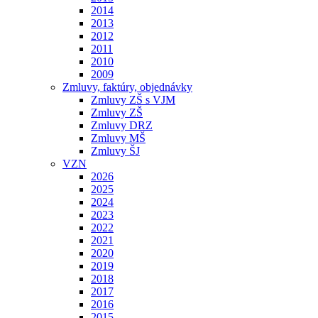
2014
2013
2012
2011
2010
2009
Zmluvy, faktúry, objednávky
Zmluvy ZŠ s VJM
Zmluvy ZŠ
Zmluvy DRZ
Zmluvy MŠ
Zmluvy ŠJ
VZN
2026
2025
2024
2023
2022
2021
2020
2019
2018
2017
2016
2015