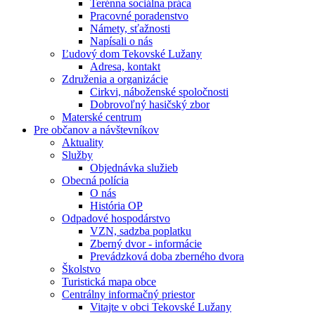
Terénna sociálna práca
Pracovné poradenstvo
Námety, sťažnosti
Napísali o nás
Ľudový dom Tekovské Lužany
Adresa, kontakt
Združenia a organizácie
Cirkvi, náboženské spoločnosti
Dobrovoľný hasičský zbor
Materské centrum
Pre občanov a návštevníkov
Aktuality
Služby
Objednávka služieb
Obecná polícia
O nás
História OP
Odpadové hospodárstvo
VZN, sadzba poplatku
Zberný dvor - informácie
Prevádzková doba zberného dvora
Školstvo
Turistická mapa obce
Centrálny informačný priestor
Vitajte v obci Tekovské Lužany