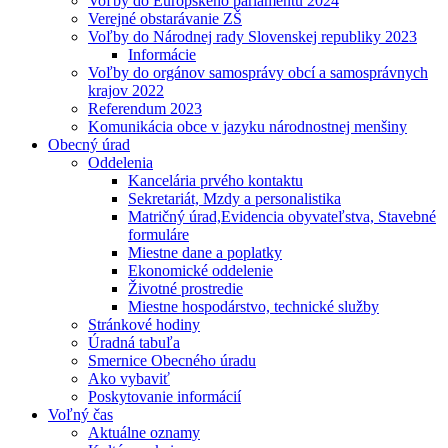
Voľby do Európskeho parlamentu 2024
Verejné obstarávanie ZŠ
Voľby do Národnej rady Slovenskej republiky 2023
Informácie
Voľby do orgánov samosprávy obcí a samosprávnych
krajov 2022
Referendum 2023
Komunikácia obce v jazyku národnostnej menšiny
Obecný úrad
Oddelenia
Kancelária prvého kontaktu
Sekretariát, Mzdy a personalistika
Matričný úrad,Evidencia obyvateľstva, Stavebné
formuláre
Miestne dane a poplatky
Ekonomické oddelenie
Životné prostredie
Miestne hospodárstvo, technické služby
Stránkové hodiny
Úradná tabuľa
Smernice Obecného úradu
Ako vybaviť
Poskytovanie informácií
Voľný čas
Aktuálne oznamy