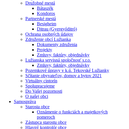
Družobné mestá
Bátaszék
Kondoros
Partnerské mestá
Besigheim
Ditrau (Gyergyóditró)
Ochrana osobných údajov
Združenie obcí Lužianka
Dokumenty združenia
Projekty
Zmluvy, faktúry, objednávky
Lužianska servisná spoločnosť s.r.o.
Zmluvy, faktúry, objednávky
Pozemkové úpravy v k.ú. Tekovské Lužianky
Sčítanie obyvateľov, domov a bytov 2021
Virtuálny cintorín
Spolupracujeme
Do Vašej pozornosti
O našej obci
Samospráva
Starosta obce
Oznámenie o funkciách a majetkových
pomeroch
Zástupca starostu obce
Hlavný kontrolór obce