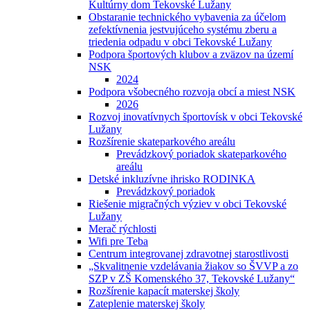
Kultúrny dom Tekovské Lužany
Obstaranie technického vybavenia za účelom
zefektívnenia jestvujúceho systému zberu a
triedenia odpadu v obci Tekovské Lužany
Podpora športových klubov a zväzov na území
NSK
2024
Podpora všobecného rozvoja obcí a miest NSK
2026
Rozvoj inovatívnych športovísk v obci Tekovské
Lužany
Rozšírenie skateparkového areálu
Prevádzkový poriadok skateparkového
areálu
Detské inkluzívne ihrisko RODINKA
Prevádzkový poriadok
Riešenie migračných výziev v obci Tekovské
Lužany
Merač rýchlosti
Wifi pre Teba
Centrum integrovanej zdravotnej starostlivosti
„Skvalitnenie vzdelávania žiakov so ŠVVP a zo
SZP v ZŠ Komenského 37, Tekovské Lužany“
Rozšírenie kapacít materskej školy
Zateplenie materskej školy