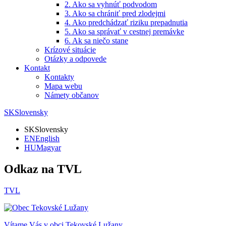
2. Ako sa vyhnúť podvodom
3. Ako sa chrániť pred zlodejmi
4. Ako predchádzať riziku prepadnutia
5. Ako sa správať v cestnej premávke
6. Ak sa niečo stane
Krízové situácie
Otázky a odpovede
Kontakt
Kontakty
Mapa webu
Námety občanov
SK
Slovensky
SK
Slovensky
EN
English
HU
Magyar
Odkaz na TVL
TVL
Vítame Vás v obci
Tekovské Lužany