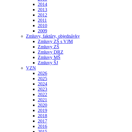
2014
2013
2012
2011
2010
2009
Zmluvy, faktúry, objednávky
Zmluvy ZŠ s VJM
Zmluvy ZŠ
Zmluvy DRZ
Zmluvy MŠ
Zmluvy ŠJ
VZN
2026
2025
2024
2023
2022
2021
2020
2019
2018
2017
2016
2015