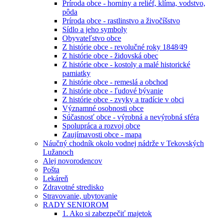
Príroda obce - horniny a reliéf, klíma, vodstvo,
pôda
Príroda obce - rastlinstvo a živočíšstvo
Sídlo a jeho symboly
Obyvateľstvo obce
Z histórie obce - revolučné roky 1848⁄49
Z histórie obce - židovská obec
Z histórie obce - kostoly a malé historické
pamiatky
Z histórie obce - remeslá a obchod
Z histórie obce - ľudové bývanie
Z histórie obce - zvyky a tradície v obci
Významné osobnosti obce
Súčasnosť obce - výrobná a nevýrobná sféra
Spolupráca a rozvoj obce
Zaujímavosti obce - mapa
Náučný chodník okolo vodnej nádrže v Tekovských
Lužanoch
Alej novorodencov
Pošta
Lekáreň
Zdravotné stredisko
Stravovanie, ubytovanie
RADY SENIOROM
1. Ako si zabezpečiť majetok