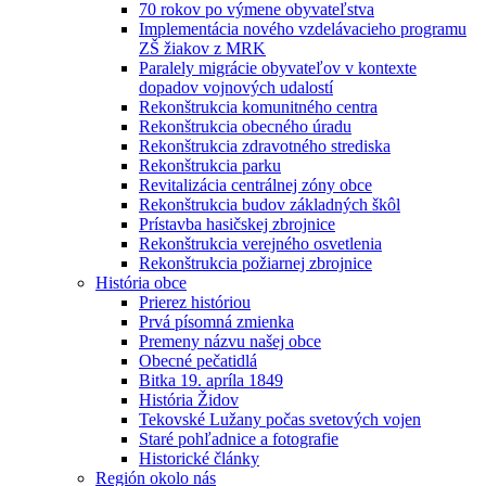
70 rokov po výmene obyvateľstva
Implementácia nového vzdelávacieho programu
ZŠ žiakov z MRK
Paralely migrácie obyvateľov v kontexte
dopadov vojnových udalostí
Rekonštrukcia komunitného centra
Rekonštrukcia obecného úradu
Rekonštrukcia zdravotného strediska
Rekonštrukcia parku
Revitalizácia centrálnej zóny obce
Rekonštrukcia budov základných škôl
Prístavba hasičskej zbrojnice
Rekonštrukcia verejného osvetlenia
Rekonštrukcia požiarnej zbrojnice
História obce
Prierez históriou
Prvá písomná zmienka
Premeny názvu našej obce
Obecné pečatidlá
Bitka 19. apríla 1849
História Židov
Tekovské Lužany počas svetových vojen
Staré pohľadnice a fotografie
Historické články
Región okolo nás