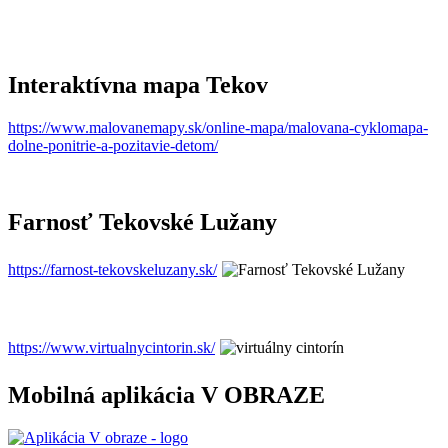
Interaktívna mapa Tekov
https://www.malovanemapy.sk/online-mapa/malovana-cyklomapa-
dolne-ponitrie-a-pozitavie-detom/
Farnosť Tekovské Lužany
https://farnost-tekovskeluzany.sk/
https://www.virtualnycintorin.sk/
Mobilná aplikácia V OBRAZE