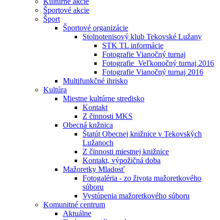
Kultúrne akcie
Športové akcie
Šport
Športové organizácie
Stolnotenisový klub Tekovské Lužany
STK TL informácie
Fotografie Vianočný turnaj
Fotografie_Veľkonočný turnaj 2016
Fotografie Vianočný turnaj 2016
Multifunkčné ihrisko
Kultúra
Miestne kultúrne stredisko
Kontakt
Z činnosti MKS
Obecná knžnica
Štatút Obecnej knižnice v Tekovských
Lužanoch
Z činnosti miestnej knižnice
Kontakt, výpožičná doba
Mažoretky Mladosť
Fotogaléria - zo života mažoretkového
súboru
Vystúpenia mažoretkového súboru
Komunitné centrum
Aktuálne