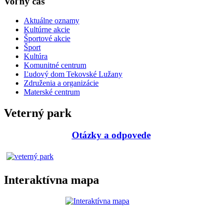
Voľný čas
Aktuálne oznamy
Kultúrne akcie
Športové akcie
Šport
Kultúra
Komunitné centrum
Ľudový dom Tekovské Lužany
Združenia a organizácie
Materské centrum
Veterný park
Otázky a odpovede
Interaktívna mapa