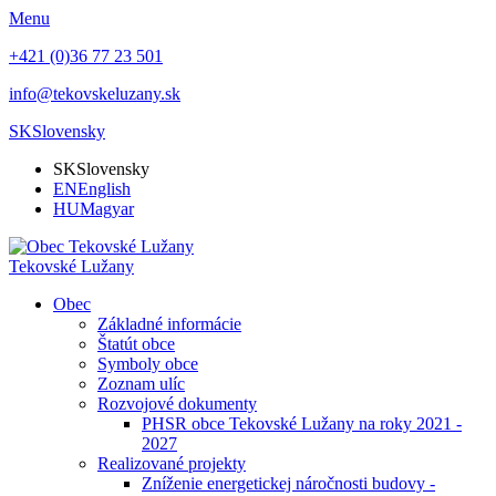
Menu
+421 (0)36 77 23 501
info@tekovskeluzany.sk
SK
Slovensky
SK
Slovensky
EN
English
HU
Magyar
Tekovské Lužany
Obec
Základné informácie
Štatút obce
Symboly obce
Zoznam ulíc
Rozvojové dokumenty
PHSR obce Tekovské Lužany na roky 2021 -
2027
Realizované projekty
Zníženie energetickej náročnosti budovy -