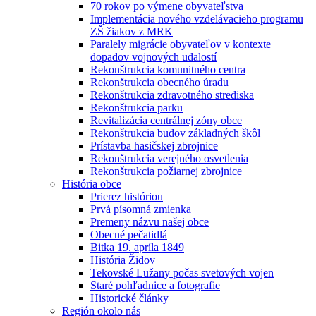
70 rokov po výmene obyvateľstva
Implementácia nového vzdelávacieho programu
ZŠ žiakov z MRK
Paralely migrácie obyvateľov v kontexte
dopadov vojnových udalostí
Rekonštrukcia komunitného centra
Rekonštrukcia obecného úradu
Rekonštrukcia zdravotného strediska
Rekonštrukcia parku
Revitalizácia centrálnej zóny obce
Rekonštrukcia budov základných škôl
Prístavba hasičskej zbrojnice
Rekonštrukcia verejného osvetlenia
Rekonštrukcia požiarnej zbrojnice
História obce
Prierez históriou
Prvá písomná zmienka
Premeny názvu našej obce
Obecné pečatidlá
Bitka 19. apríla 1849
História Židov
Tekovské Lužany počas svetových vojen
Staré pohľadnice a fotografie
Historické články
Región okolo nás