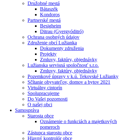
Družobné mestá
Bátaszék
Kondoros
Partnerské mestá
Besigheim
Ditrau (Gyergyóditró)
Ochrana osobných údajov
Združenie obcí Lužianka
Dokumenty združenia
Projekty
Zmluvy, faktúry, objednávky
Lužianska servisná spoločnosť s.r.o.
Zmluvy, faktúry, objednávky
Pozemkové úpravy v k.ú. Tekovské Lužianky
Sčítanie obyvateľov, domov a bytov 2021
Virtuálny cintorín
Spolupracujeme
Do Vašej pozornosti
O našej obci
Samospráva
Starosta obce
Oznámenie o funkciách a majetkových
pomeroch
Zástupca starostu obce
Hlavný kontrolór obce