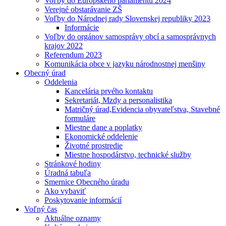
Voľby do Európskeho parlamentu 2024
Verejné obstarávanie ZŠ
Voľby do Národnej rady Slovenskej republiky 2023
Informácie
Voľby do orgánov samosprávy obcí a samosprávnych
krajov 2022
Referendum 2023
Komunikácia obce v jazyku národnostnej menšiny
Obecný úrad
Oddelenia
Kancelária prvého kontaktu
Sekretariát, Mzdy a personalistika
Matričný úrad,Evidencia obyvateľstva, Stavebné
formuláre
Miestne dane a poplatky
Ekonomické oddelenie
Životné prostredie
Miestne hospodárstvo, technické služby
Stránkové hodiny
Úradná tabuľa
Smernice Obecného úradu
Ako vybaviť
Poskytovanie informácií
Voľný čas
Aktuálne oznamy