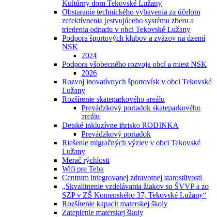
Kultúrny dom Tekovské Lužany
Obstaranie technického vybavenia za účelom
zefektívnenia jestvujúceho systému zberu a
triedenia odpadu v obci Tekovské Lužany
Podpora športových klubov a zväzov na území
NSK
2024
Podpora všobecného rozvoja obcí a miest NSK
2026
Rozvoj inovatívnych športovísk v obci Tekovské
Lužany
Rozšírenie skateparkového areálu
Prevádzkový poriadok skateparkového
areálu
Detské inkluzívne ihrisko RODINKA
Prevádzkový poriadok
Riešenie migračných výziev v obci Tekovské
Lužany
Merač rýchlosti
Wifi pre Teba
Centrum integrovanej zdravotnej starostlivosti
„Skvalitnenie vzdelávania žiakov so ŠVVP a zo
SZP v ZŠ Komenského 37, Tekovské Lužany“
Rozšírenie kapacít materskej školy
Zateplenie materskej školy