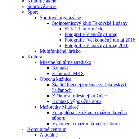
Kultúrne akcie
Športové akcie
Šport
Športové organizácie
Stolnotenisový klub Tekovské Lužany
STK TL informácie
Fotografie Vianočný turnaj
Fotografie_Veľkonočný turnaj 2016
Fotografie Vianočný turnaj 2016
Multifunkčné ihrisko
Kultúra
Miestne kultúrne stredisko
Kontakt
Z činnosti MKS
Obecná knžnica
Štatút Obecnej knižnice v Tekovských
Lužanoch
Z činnosti miestnej knižnice
Kontakt, výpožičná doba
Mažoretky Mladosť
Fotogaléria - zo života mažoretkového
súboru
Vystúpenia mažoretkového súboru
Komunitné centrum
Aktuálne