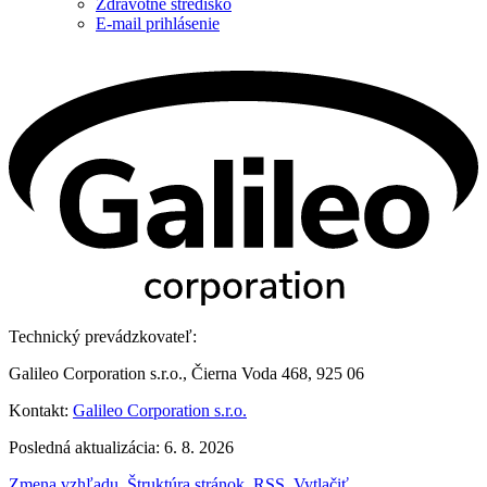
Zdravotné stredisko
E-mail prihlásenie
Technický prevádzkovateľ:
Galileo Corporation s.r.o., Čierna Voda 468, 925 06
Kontakt:
Galileo Corporation s.r.o.
Posledná aktualizácia: 6. 8. 2026
Zmena vzhľadu
,
Štruktúra stránok
,
RSS
,
Vytlačiť