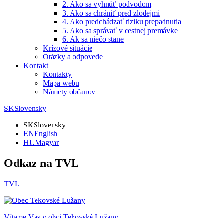
2. Ako sa vyhnúť podvodom
3. Ako sa chrániť pred zlodejmi
4. Ako predchádzať riziku prepadnutia
5. Ako sa správať v cestnej premávke
6. Ak sa niečo stane
Krízové situácie
Otázky a odpovede
Kontakt
Kontakty
Mapa webu
Námety občanov
SK
Slovensky
SK
Slovensky
EN
English
HU
Magyar
Odkaz na TVL
TVL
Vítame Vás v obci
Tekovské Lužany