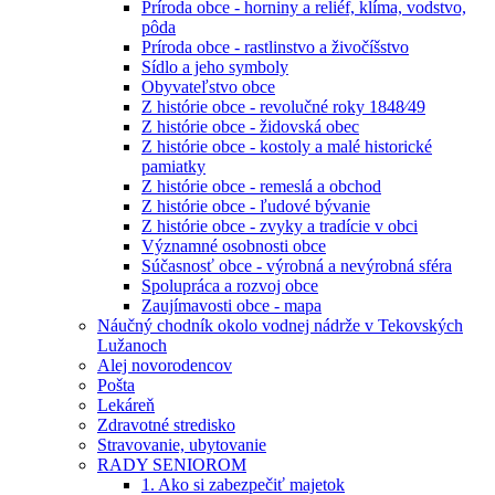
Príroda obce - horniny a reliéf, klíma, vodstvo,
pôda
Príroda obce - rastlinstvo a živočíšstvo
Sídlo a jeho symboly
Obyvateľstvo obce
Z histórie obce - revolučné roky 1848⁄49
Z histórie obce - židovská obec
Z histórie obce - kostoly a malé historické
pamiatky
Z histórie obce - remeslá a obchod
Z histórie obce - ľudové bývanie
Z histórie obce - zvyky a tradície v obci
Významné osobnosti obce
Súčasnosť obce - výrobná a nevýrobná sféra
Spolupráca a rozvoj obce
Zaujímavosti obce - mapa
Náučný chodník okolo vodnej nádrže v Tekovských
Lužanoch
Alej novorodencov
Pošta
Lekáreň
Zdravotné stredisko
Stravovanie, ubytovanie
RADY SENIOROM
1. Ako si zabezpečiť majetok