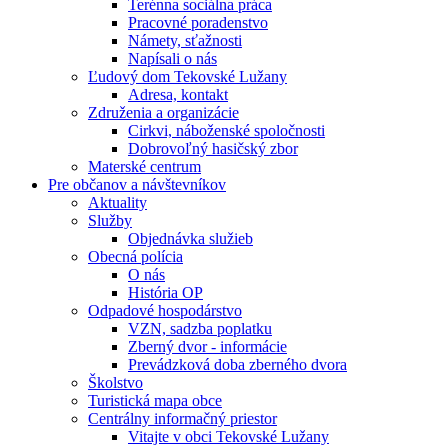
Terénna sociálna práca
Pracovné poradenstvo
Námety, sťažnosti
Napísali o nás
Ľudový dom Tekovské Lužany
Adresa, kontakt
Združenia a organizácie
Cirkvi, náboženské spoločnosti
Dobrovoľný hasičský zbor
Materské centrum
Pre občanov a návštevníkov
Aktuality
Služby
Objednávka služieb
Obecná polícia
O nás
História OP
Odpadové hospodárstvo
VZN, sadzba poplatku
Zberný dvor - informácie
Prevádzková doba zberného dvora
Školstvo
Turistická mapa obce
Centrálny informačný priestor
Vitajte v obci Tekovské Lužany