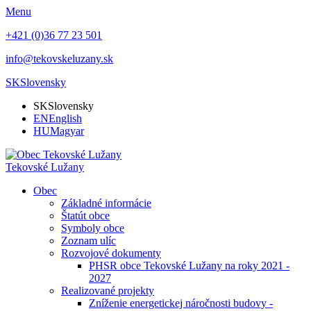
Menu
+421 (0)36 77 23 501
info@tekovskeluzany.sk
SK
Slovensky
SK
Slovensky
EN
English
HU
Magyar
Tekovské Lužany
Obec
Základné informácie
Štatút obce
Symboly obce
Zoznam ulíc
Rozvojové dokumenty
PHSR obce Tekovské Lužany na roky 2021 -
2027
Realizované projekty
Zníženie energetickej náročnosti budovy -