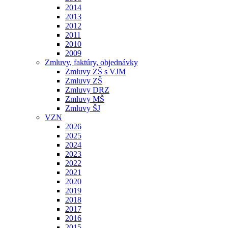
2014
2013
2012
2011
2010
2009
Zmluvy, faktúry, objednávky
Zmluvy ZŠ s VJM
Zmluvy ZŠ
Zmluvy DRZ
Zmluvy MŠ
Zmluvy ŠJ
VZN
2026
2025
2024
2023
2022
2021
2020
2019
2018
2017
2016
2015