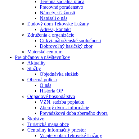
Terénna sociálna práca
Pracovné poradenstvo
Námety, sťažnosti
Napísali o nás
Ľudový dom Tekovské Lužany
Adresa, kontakt
Združenia a organizácie
Cirkvi, náboženské spoločnosti
Dobrovoľný hasičský zbor
Materské centrum
Pre občanov a návštevníkov
Aktuality
Služby
Objednávka služieb
Obecná polícia
O nás
História OP
Odpadové hospodárstvo
VZN, sadzba poplatku
Zberný dvor - informácie
Prevádzková doba zberného dvora
Školstvo
Turistická mapa obce
Centrálny informačný priestor
Vitajte v obci Tekovské Lužany