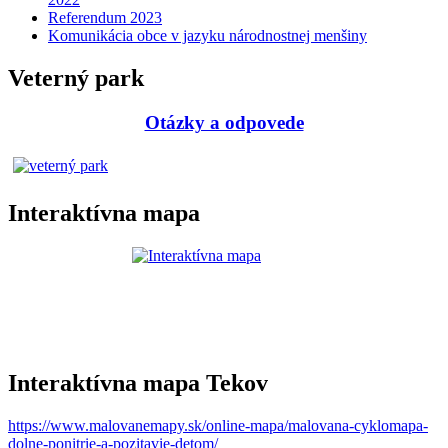
Referendum 2023
Komunikácia obce v jazyku národnostnej menšiny
Veterný park
Otázky a odpovede
Interaktívna mapa
Interaktívna mapa Tekov
https://www.malovanemapy.sk/online-mapa/malovana-cyklomapa-
dolne-ponitrie-a-pozitavie-detom/