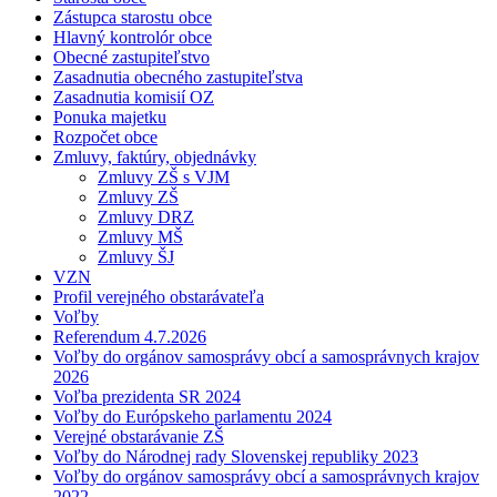
Zástupca starostu obce
Hlavný kontrolór obce
Obecné zastupiteľstvo
Zasadnutia obecného zastupiteľstva
Zasadnutia komisií OZ
Ponuka majetku
Rozpočet obce
Zmluvy, faktúry, objednávky
Zmluvy ZŠ s VJM
Zmluvy ZŠ
Zmluvy DRZ
Zmluvy MŠ
Zmluvy ŠJ
VZN
Profil verejného obstarávateľa
Voľby
Referendum 4.7.2026
Voľby do orgánov samosprávy obcí a samosprávnych krajov
2026
Voľba prezidenta SR 2024
Voľby do Európskeho parlamentu 2024
Verejné obstarávanie ZŠ
Voľby do Národnej rady Slovenskej republiky 2023
Voľby do orgánov samosprávy obcí a samosprávnych krajov
2022