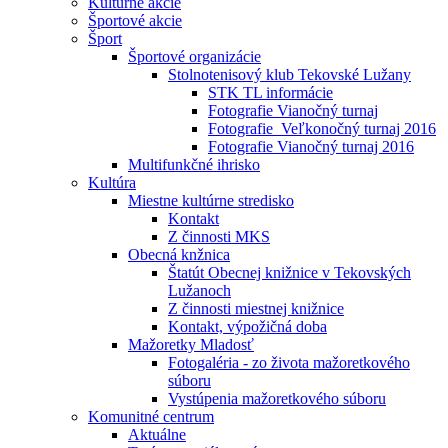
Kultúrne akcie
Športové akcie
Šport
Športové organizácie
Stolnotenisový klub Tekovské Lužany
STK TL informácie
Fotografie Vianočný turnaj
Fotografie_Veľkonočný turnaj 2016
Fotografie Vianočný turnaj 2016
Multifunkčné ihrisko
Kultúra
Miestne kultúrne stredisko
Kontakt
Z činnosti MKS
Obecná knžnica
Štatút Obecnej knižnice v Tekovských
Lužanoch
Z činnosti miestnej knižnice
Kontakt, výpožičná doba
Mažoretky Mladosť
Fotogaléria - zo života mažoretkového
súboru
Vystúpenia mažoretkového súboru
Komunitné centrum
Aktuálne