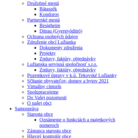
Družobné mestá
Bátaszék
Kondoros
Partnerské mestá
Besigheim
Ditrau (Gyergyóditró)
Ochrana osobných údajov
Združenie obcí Lužianka
Dokumenty združenia
Projekty
Zmluvy, faktúry, objednávky
Lužianska servisná spoločnosť s.r.o.
Zmluvy, faktúry, objednávky
Pozemkové úpravy v k.ú. Tekovské Lužianky
Sčítanie obyvateľov, domov a bytov 2021
Virtuálny cintorín
Spolupracujeme
Do Vašej pozornosti
O našej obci
Samospráva
Starosta obce
Oznámenie o funkciách a majetkových
pomeroch
Zástupca starostu obce
Hlavný kontrolór obce