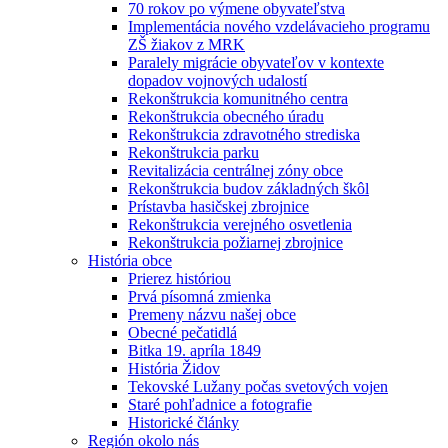
70 rokov po výmene obyvateľstva
Implementácia nového vzdelávacieho programu
ZŠ žiakov z MRK
Paralely migrácie obyvateľov v kontexte
dopadov vojnových udalostí
Rekonštrukcia komunitného centra
Rekonštrukcia obecného úradu
Rekonštrukcia zdravotného strediska
Rekonštrukcia parku
Revitalizácia centrálnej zóny obce
Rekonštrukcia budov základných škôl
Prístavba hasičskej zbrojnice
Rekonštrukcia verejného osvetlenia
Rekonštrukcia požiarnej zbrojnice
História obce
Prierez históriou
Prvá písomná zmienka
Premeny názvu našej obce
Obecné pečatidlá
Bitka 19. apríla 1849
História Židov
Tekovské Lužany počas svetových vojen
Staré pohľadnice a fotografie
Historické články
Región okolo nás