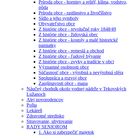
Príroda obce - horniny a reliéf, klíma, vodstvo,
pôda
Príroda obce - rastlinstvo a živočíšstvo
Sídlo a jeho symboly
Obyvateľstvo obce
Z histórie obce - revolučné roky 1848⁄49
Z histórie obce - židovská obec
Z histórie obce - kostoly a malé historické
pamiatky
Z histórie obce - remeslá a obchod
Z histórie obce - ľudové bývanie
Z histórie obce - zvyky a tradície v obci
Významné osobnosti obce
Súčasnosť obce - výrobná a nevýrobná sféra
Spolupráca a rozvoj obce
Zaujímavosti obce - mapa
Náučný chodník okolo vodnej nádrže v Tekovských
Lužanoch
Alej novorodencov
Pošta
Lekáreň
Zdravotné stredisko
Stravovanie, ubytovanie
RADY SENIOROM
1. Ako si zabezpečiť majetok