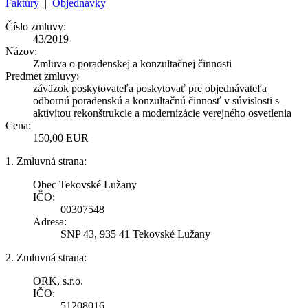
Faktúry
|
Objednávky
Číslo zmluvy:
43/2019
Názov:
Zmluva o poradenskej a konzultačnej činnosti
Predmet zmluvy:
záväzok poskytovateľa poskytovať pre objednávateľa
odbornú poradenskú a konzultačnú činnosť v súvislosti s
aktivitou rekonštrukcie a modernizácie verejného osvetlenia
Cena:
150,00 EUR
1. Zmluvná strana:
Obec Tekovské Lužany
IČO:
00307548
Adresa:
SNP 43, 935 41 Tekovské Lužany
2. Zmluvná strana:
ORK, s.r.o.
IČO:
51208016