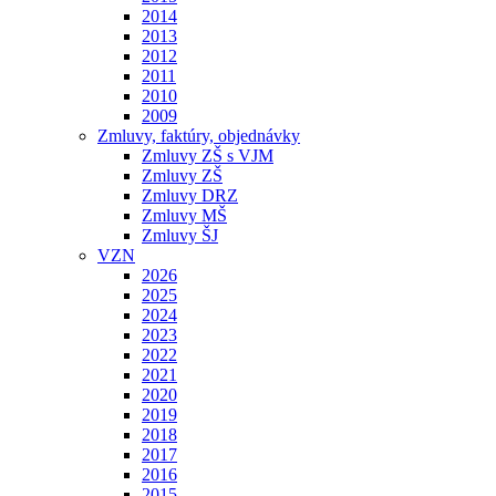
2014
2013
2012
2011
2010
2009
Zmluvy, faktúry, objednávky
Zmluvy ZŠ s VJM
Zmluvy ZŠ
Zmluvy DRZ
Zmluvy MŠ
Zmluvy ŠJ
VZN
2026
2025
2024
2023
2022
2021
2020
2019
2018
2017
2016
2015