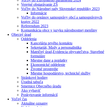
Voľby do Európskeho parlamentu 2024
Verejné obstarávanie ZŠ
Voľby do Národnej rady Slovenskej republiky 2023
Informácie
Voľby do orgánov samosprávy obcí a samosprávnych
krajov 2022
Referendum 2023
Komunikácia obce v jazyku národnostnej menšiny
Obecný úrad
Oddelenia
Kancelária prvého kontaktu
Sekretariát, Mzdy a personalistika
Matričný úrad,Evidencia obyvateľstva, Stavebné
formuláre
Miestne dane a poplatky
Ekonomické oddelenie
Životné prostredie
Miestne hospodárstvo, technické služby
Stránkové hodiny
Úradná tabuľa
Smernice Obecného úradu
Ako vybaviť
Poskytovanie informácií
Voľný čas
Aktuálne oznamy