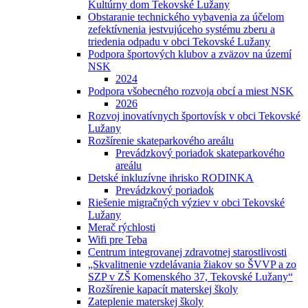
Kultúrny dom Tekovské Lužany
Obstaranie technického vybavenia za účelom
zefektívnenia jestvujúceho systému zberu a
triedenia odpadu v obci Tekovské Lužany
Podpora športových klubov a zväzov na území
NSK
2024
Podpora všobecného rozvoja obcí a miest NSK
2026
Rozvoj inovatívnych športovísk v obci Tekovské
Lužany
Rozšírenie skateparkového areálu
Prevádzkový poriadok skateparkového
areálu
Detské inkluzívne ihrisko RODINKA
Prevádzkový poriadok
Riešenie migračných výziev v obci Tekovské
Lužany
Merač rýchlosti
Wifi pre Teba
Centrum integrovanej zdravotnej starostlivosti
„Skvalitnenie vzdelávania žiakov so ŠVVP a zo
SZP v ZŠ Komenského 37, Tekovské Lužany“
Rozšírenie kapacít materskej školy
Zateplenie materskej školy