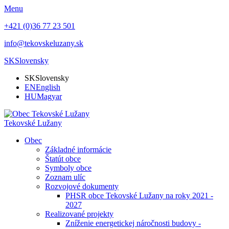
Menu
+421 (0)36 77 23 501
info@tekovskeluzany.sk
SK
Slovensky
SK
Slovensky
EN
English
HU
Magyar
Tekovské Lužany
Obec
Základné informácie
Štatút obce
Symboly obce
Zoznam ulíc
Rozvojové dokumenty
PHSR obce Tekovské Lužany na roky 2021 -
2027
Realizované projekty
Zníženie energetickej náročnosti budovy -