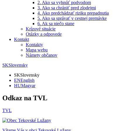
2. Ako sa vyhnúť podvodom
3. Ako sa chrániť pred zlodejmi
4. Ako predchádzať riziku prepadnutia
5. Ako sa správať v cestnej premávke
6. Ak sa niečo stane
Krízové situácie
Otázky a odpovede
Kontakt
Kontakty
Mapa webu
Námety občanov
SK
Slovensky
SK
Slovensky
EN
English
HU
Magyar
Odkaz na TVL
TVL
Vítame Vás v obci
Tekovské Lužany