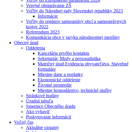
Voľby do Európskeho parlamentu 2024
Verejné obstarávanie ZŠ
Voľby do Národnej rady Slovenskej republiky 2023
Informácie
Voľby do orgánov samosprávy obcí a samosprávnych
krajov 2022
Referendum 2023
Komunikácia obce v jazyku národnostnej menšiny
Obecný úrad
Oddelenia
Kancelária prvého kontaktu
Sekretariát, Mzdy a personalistika
Matričný úrad,Evidencia obyvateľstva, Stavebné
formuláre
Miestne dane a poplatky
Ekonomické oddelenie
Životné prostredie
Miestne hospodárstvo, technické služby
Stránkové hodiny
Úradná tabuľa
Smernice Obecného úradu
Ako vybaviť
Poskytovanie informácií
Voľný čas
Aktuálne oznamy