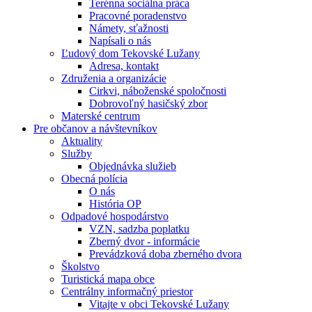
Terénna sociálna práca
Pracovné poradenstvo
Námety, sťažnosti
Napísali o nás
Ľudový dom Tekovské Lužany
Adresa, kontakt
Združenia a organizácie
Cirkvi, náboženské spoločnosti
Dobrovoľný hasičský zbor
Materské centrum
Pre občanov a návštevníkov
Aktuality
Služby
Objednávka služieb
Obecná polícia
O nás
História OP
Odpadové hospodárstvo
VZN, sadzba poplatku
Zberný dvor - informácie
Prevádzková doba zberného dvora
Školstvo
Turistická mapa obce
Centrálny informačný priestor
Vitajte v obci Tekovské Lužany