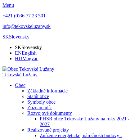
Menu
+421 (0)36 77 23 501
info@tekovskeluzany.sk
SK
Slovensky
SK
Slovensky
EN
English
HU
Magyar
Tekovské Lužany
Obec
Základné informácie
Štatút obce
Symboly obce
Zoznam ulíc
Rozvojové dokumenty
PHSR obce Tekovské Lužany na roky 2021 -
2027
Realizované projekty
Zníženie energetickej náročnosti budovy -