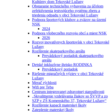
Kultúrny dom Tekovské Lužany
Obstaranie technického vybavenia za účelom
zefektívnenia jestvujúceho systému zberu a
triedenia odpadu v obci Tekovské Lužany
Podpora športových klubov a zväzov na území
NSK
2024
Podpora všobecného rozvoja obcí a miest NSK
2026
Rozvoj inovatívnych športovísk v obci Tekovské
Lužany
Rozšírenie skateparkového areálu
Prevádzkový poriadok skateparkového
areálu
Detské inkluzívne ihrisko RODINKA
Prevádzkový poriadok
Riešenie migračných výziev v obci Tekovské
Lužany
Merač rýchlosti
Wifi pre Teba
Centrum integrovanej zdravotnej starostlivosti
„Skvalitnenie vzdelávania žiakov so ŠVVP a zo
SZP v ZŠ Komenského 37, Tekovské Lužany“
Rozšírenie kapacít materskej školy
Zateplenie materskej školy