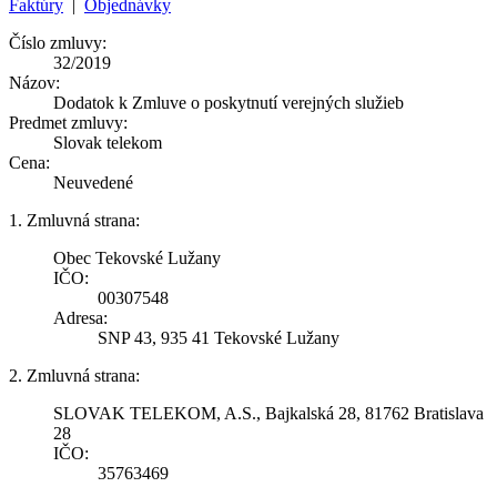
Faktúry
|
Objednávky
Číslo zmluvy:
32/2019
Názov:
Dodatok k Zmluve o poskytnutí verejných služieb
Predmet zmluvy:
Slovak telekom
Cena:
Neuvedené
1. Zmluvná strana:
Obec Tekovské Lužany
IČO:
00307548
Adresa:
SNP 43, 935 41 Tekovské Lužany
2. Zmluvná strana:
SLOVAK TELEKOM, A.S., Bajkalská 28, 81762 Bratislava
28
IČO:
35763469