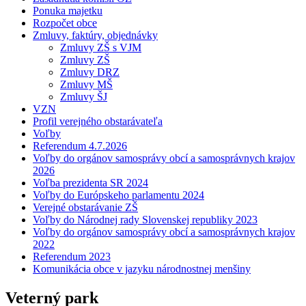
Ponuka majetku
Rozpočet obce
Zmluvy, faktúry, objednávky
Zmluvy ZŠ s VJM
Zmluvy ZŠ
Zmluvy DRZ
Zmluvy MŠ
Zmluvy ŠJ
VZN
Profil verejného obstarávateľa
Voľby
Referendum 4.7.2026
Voľby do orgánov samosprávy obcí a samosprávnych krajov
2026
Voľba prezidenta SR 2024
Voľby do Európskeho parlamentu 2024
Verejné obstarávanie ZŠ
Voľby do Národnej rady Slovenskej republiky 2023
Voľby do orgánov samosprávy obcí a samosprávnych krajov
2022
Referendum 2023
Komunikácia obce v jazyku národnostnej menšiny
Veterný park