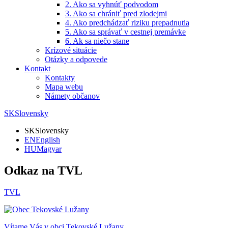
2. Ako sa vyhnúť podvodom
3. Ako sa chrániť pred zlodejmi
4. Ako predchádzať riziku prepadnutia
5. Ako sa správať v cestnej premávke
6. Ak sa niečo stane
Krízové situácie
Otázky a odpovede
Kontakt
Kontakty
Mapa webu
Námety občanov
SK
Slovensky
SK
Slovensky
EN
English
HU
Magyar
Odkaz na TVL
TVL
Vítame Vás v obci
Tekovské Lužany