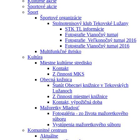
Kultúrne akcie
Športové akcie
Šport
Športové organizácie
Stolnotenisový klub Tekovské Lužany
STK TL informácie
Fotografie Vianočný turnaj
Fotografie_Veľkonočný turnaj 2016
Fotografie Vianočný turnaj 2016
Multifunkčné ihrisko
Kultúra
Miestne kultúrne stredisko
Kontakt
Z činnosti MKS
Obecná knžnica
Štatút Obecnej knižnice v Tekovských
Lužanoch
Z činnosti miestnej knižnice
Kontakt, výpožičná doba
Mažoretky Mladosť
Fotogaléria - zo života mažoretkového
súboru
Vystúpenia mažoretkového súboru
Komunitné centrum
Aktuálne