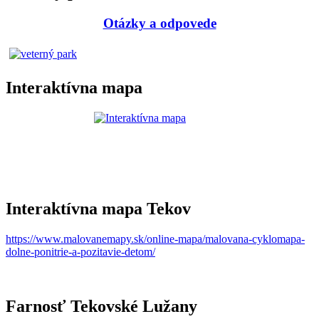
Otázky a odpovede
Interaktívna mapa
Interaktívna mapa Tekov
https://www.malovanemapy.sk/online-mapa/malovana-cyklomapa-
dolne-ponitrie-a-pozitavie-detom/
Farnosť Tekovské Lužany