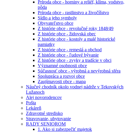
Príroda obce - horniny a reliéf, klíma, vodstvo,
pôda
Príroda obce - rastlinstvo a živočíšstvo
Sídlo a jeho symboly
Obyvateľstvo obce
Z histórie obce - revolučné roky 1848⁄49
Z histórie obce - židovská obec
Z histórie obce - kostoly a malé historické
pamiatky
Z histórie obce - remeslá a obchod
Z histórie obce - ľudové bývanie
Z histórie obce - zvyky a tradície v obci
Významné osobnosti obce
Súčasnosť obce - výrobná a nevýrobná sféra
Spolupráca a rozvoj obce
Zaujímavosti obce - mapa
Náučný chodník okolo vodnej nádrže v Tekovských
Lužanoch
Alej novorodencov
Pošta
Lekáreň
Zdravotné stredisko
Stravovanie, ubytovanie
RADY SENIOROM
1. Ako si zabezpečiť majetok