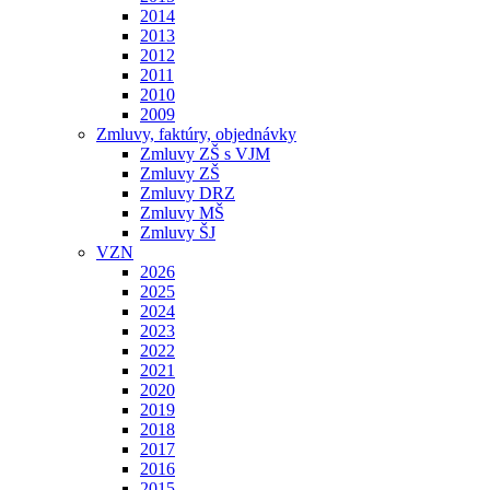
2014
2013
2012
2011
2010
2009
Zmluvy, faktúry, objednávky
Zmluvy ZŠ s VJM
Zmluvy ZŠ
Zmluvy DRZ
Zmluvy MŠ
Zmluvy ŠJ
VZN
2026
2025
2024
2023
2022
2021
2020
2019
2018
2017
2016
2015