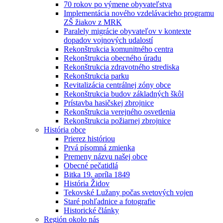
70 rokov po výmene obyvateľstva
Implementácia nového vzdelávacieho programu
ZŠ žiakov z MRK
Paralely migrácie obyvateľov v kontexte
dopadov vojnových udalostí
Rekonštrukcia komunitného centra
Rekonštrukcia obecného úradu
Rekonštrukcia zdravotného strediska
Rekonštrukcia parku
Revitalizácia centrálnej zóny obce
Rekonštrukcia budov základných škôl
Prístavba hasičskej zbrojnice
Rekonštrukcia verejného osvetlenia
Rekonštrukcia požiarnej zbrojnice
História obce
Prierez históriou
Prvá písomná zmienka
Premeny názvu našej obce
Obecné pečatidlá
Bitka 19. apríla 1849
História Židov
Tekovské Lužany počas svetových vojen
Staré pohľadnice a fotografie
Historické články
Región okolo nás