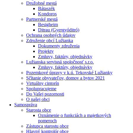
Družobné mestá
Bátaszék
Kondoros
Partnerské mestá
Besigheim
Ditrau (Gyergyóditró)
Ochrana osobných údajov
Združenie obcí Lužianka
Dokumenty združenia
Projekty
Zmluvy, faktúry, objednávky
Lužianska servisná spoločnosť s.r.o.
Zmluvy, faktúry, objednávky
Pozemkové úpravy v k.ú. Tekovské Lužianky
Sčítanie obyvateľov, domov a bytov 2021
Virtuálny cintorín
Spolupracujeme
Do Vašej pozornosti
O našej obci
Samospráva
Starosta obce
Oznámenie o funkciách a majetkových
pomeroch
Zástupca starostu obce
Hlavný kontrolór obce