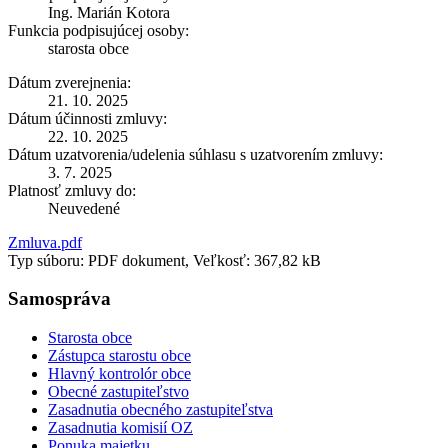
Ing. Marián Kotora
Funkcia podpisujúcej osoby:
starosta obce
Dátum zverejnenia:
21. 10. 2025
Dátum účinnosti zmluvy:
22. 10. 2025
Dátum uzatvorenia/udelenia súhlasu s uzatvorením zmluvy:
3. 7. 2025
Platnosť zmluvy do:
Neuvedené
Zmluva.pdf
Typ súboru: PDF dokument, Veľkosť: 367,82 kB
Samospráva
Starosta obce
Zástupca starostu obce
Hlavný kontrolór obce
Obecné zastupiteľstvo
Zasadnutia obecného zastupiteľstva
Zasadnutia komisií OZ
Ponuka majetku