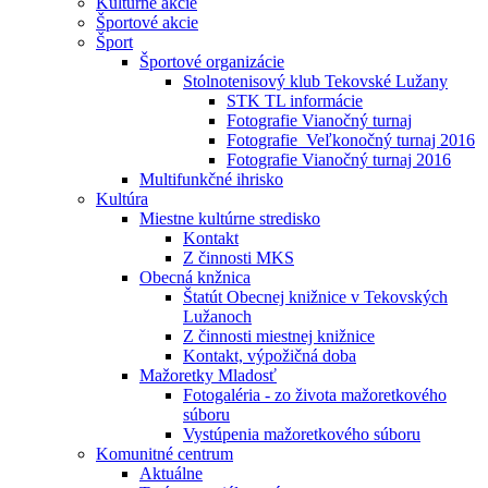
Kultúrne akcie
Športové akcie
Šport
Športové organizácie
Stolnotenisový klub Tekovské Lužany
STK TL informácie
Fotografie Vianočný turnaj
Fotografie_Veľkonočný turnaj 2016
Fotografie Vianočný turnaj 2016
Multifunkčné ihrisko
Kultúra
Miestne kultúrne stredisko
Kontakt
Z činnosti MKS
Obecná knžnica
Štatút Obecnej knižnice v Tekovských
Lužanoch
Z činnosti miestnej knižnice
Kontakt, výpožičná doba
Mažoretky Mladosť
Fotogaléria - zo života mažoretkového
súboru
Vystúpenia mažoretkového súboru
Komunitné centrum
Aktuálne