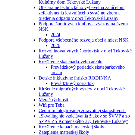
Kultúrny dom Tekovské Lužany
Obstaranie technického vybavenia za účelom
zefektívnenia jestvujúceho systému zberu a
triedenia odpadu v obci Tekovské Lužany
Podpora športových klubov a zväzov na území
NSK
2024
Podpora všobecného rozvoja obcí a miest NSK
2026
Rozvoj inovatívnych športovísk v obci Tekovské
Lužany
Rozšírenie skateparkového areálu
Prevádzkový poriadok skateparkového
areálu
Detské inkluzívne ihrisko RODINKA
Prevádzkový poriadok
Riešenie migračných výziev v obci Tekovské
Lužany
Merač rýchlosti
Wifi pre Teba
Centrum integrovanej zdravotnej starostlivosti
„Skvalitnenie vzdelávania žiakov so ŠVVP a zo
SZP v ZŠ Komenského 37, Tekovské Lužany“
Rozšírenie kapacít materskej školy
Zateplenie materskej školy