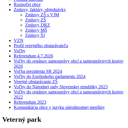
Rozpočet obce
Zmluvy, faktúry, objednávky
Zmluvy ZŠ s VJM
Zmluvy ZŠ
Zmluvy DRZ
Zmluvy MŠ
Zmluvy ŠJ
VZN
Profil verejného obstarávateľa
Voľby
Referendum 4.7.2026
Voľby do orgánov samosprávy obcí a samosprávnych krajov
2026
Voľba prezidenta SR 2024
Voľby do Európskeho parlamentu 2024
Verejné obstarávanie ZŠ
Voľby do Národnej rady Slovenskej republiky 2023
Voľby do orgánov samosprávy obcí a samosprávnych krajov
2022
Referendum 2023
Komunikácia obce v jazyku národnostnej menšiny
Veterný park