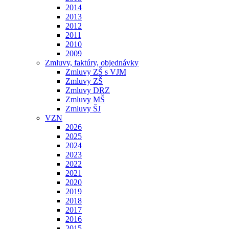
2014
2013
2012
2011
2010
2009
Zmluvy, faktúry, objednávky
Zmluvy ZŠ s VJM
Zmluvy ZŠ
Zmluvy DRZ
Zmluvy MŠ
Zmluvy ŠJ
VZN
2026
2025
2024
2023
2022
2021
2020
2019
2018
2017
2016
2015