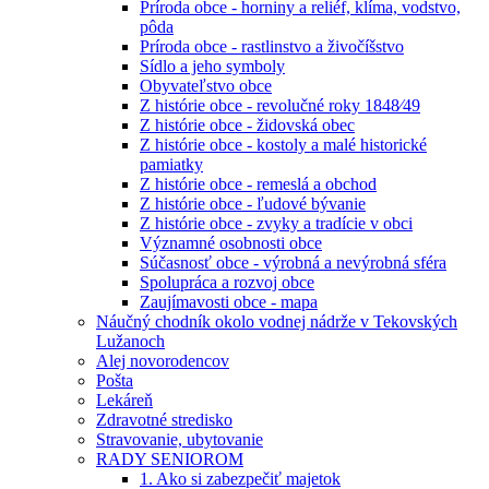
Príroda obce - horniny a reliéf, klíma, vodstvo,
pôda
Príroda obce - rastlinstvo a živočíšstvo
Sídlo a jeho symboly
Obyvateľstvo obce
Z histórie obce - revolučné roky 1848⁄49
Z histórie obce - židovská obec
Z histórie obce - kostoly a malé historické
pamiatky
Z histórie obce - remeslá a obchod
Z histórie obce - ľudové bývanie
Z histórie obce - zvyky a tradície v obci
Významné osobnosti obce
Súčasnosť obce - výrobná a nevýrobná sféra
Spolupráca a rozvoj obce
Zaujímavosti obce - mapa
Náučný chodník okolo vodnej nádrže v Tekovských
Lužanoch
Alej novorodencov
Pošta
Lekáreň
Zdravotné stredisko
Stravovanie, ubytovanie
RADY SENIOROM
1. Ako si zabezpečiť majetok