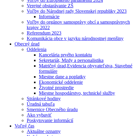
Voľby do Európskeho parlamentu 2024
Verejné obstarávanie ZŠ
Voľby do Národnej rady Slovenskej republiky 2023
Informácie
Voľby do orgánov samosprávy obcí a samosprávnych
krajov 2022
Referendum 2023
Komunikácia obce v jazyku národnostnej menšiny
Obecný úrad
Oddelenia
Kancelária prvého kontaktu
Sekretariát, Mzdy a personalistika
Matričný úrad,Evidencia obyvateľstva, Stavebné
formuláre
Miestne dane a poplatky
Ekonomické oddelenie
Životné prostredie
Miestne hospodárstvo, technické služby
Stránkové hodiny
Úradná tabuľa
Smernice Obecného úradu
Ako vybaviť
Poskytovanie informácií
Voľný čas
Aktuálne oznamy