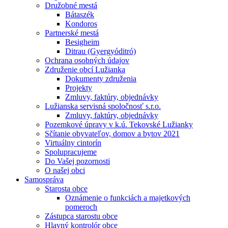
Družobné mestá
Bátaszék
Kondoros
Partnerské mestá
Besigheim
Ditrau (Gyergyóditró)
Ochrana osobných údajov
Združenie obcí Lužianka
Dokumenty združenia
Projekty
Zmluvy, faktúry, objednávky
Lužianska servisná spoločnosť s.r.o.
Zmluvy, faktúry, objednávky
Pozemkové úpravy v k.ú. Tekovské Lužianky
Sčítanie obyvateľov, domov a bytov 2021
Virtuálny cintorín
Spolupracujeme
Do Vašej pozornosti
O našej obci
Samospráva
Starosta obce
Oznámenie o funkciách a majetkových
pomeroch
Zástupca starostu obce
Hlavný kontrolór obce