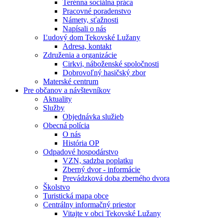
Terénna sociálna práca
Pracovné poradenstvo
Námety, sťažnosti
Napísali o nás
Ľudový dom Tekovské Lužany
Adresa, kontakt
Združenia a organizácie
Cirkvi, náboženské spoločnosti
Dobrovoľný hasičský zbor
Materské centrum
Pre občanov a návštevníkov
Aktuality
Služby
Objednávka služieb
Obecná polícia
O nás
História OP
Odpadové hospodárstvo
VZN, sadzba poplatku
Zberný dvor - informácie
Prevádzková doba zberného dvora
Školstvo
Turistická mapa obce
Centrálny informačný priestor
Vitajte v obci Tekovské Lužany