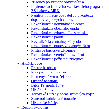
70 rokov po výmene obyvateľstva
Implementácia nového vzdelávacieho programu
ZŠ žiakov z MRK
Paralely migrácie obyvateľov v kontexte
dopadov vojnových udalostí
Rekonštrukcia komunitného centra
Rekonštrukcia obecného úradu
Rekonštrukcia zdravotného strediska
Rekonštrukcia parku
Revitalizácia centrálnej zóny obce
Rekonštrukcia budov základných škôl
Prístavba hasičskej zbrojnice
Rekonštrukcia verejného osvetlenia
Rekonštrukcia požiarnej zbrojnice
História obce
Prierez históriou
Prvá písomná zmienka
Premeny názvu našej obce
Obecné pečatidlá
Bitka 19. apríla 1849
História Židov
Tekovské Lužany počas svetových vojen
Staré pohľadnice a fotografie
Historické články
Región okolo nás