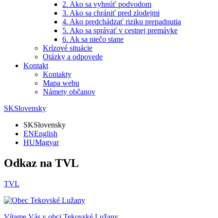
2. Ako sa vyhnúť podvodom
3. Ako sa chrániť pred zlodejmi
4. Ako predchádzať riziku prepadnutia
5. Ako sa správať v cestnej premávke
6. Ak sa niečo stane
Krízové situácie
Otázky a odpovede
Kontakt
Kontakty
Mapa webu
Námety občanov
SK
Slovensky
SK
Slovensky
EN
English
HU
Magyar
Odkaz na TVL
TVL
Vítame Vás v obci
Tekovské Lužany