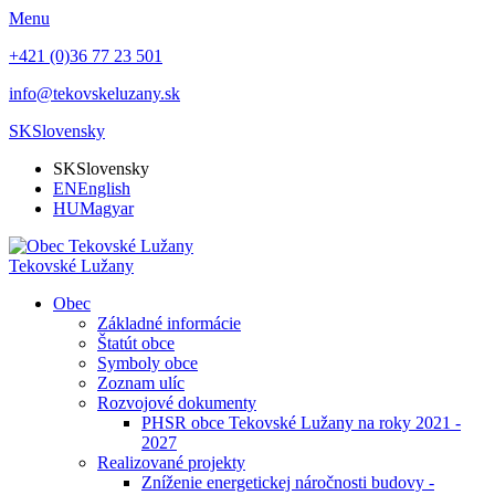
Menu
+421 (0)36 77 23 501
info@tekovskeluzany.sk
SK
Slovensky
SK
Slovensky
EN
English
HU
Magyar
Tekovské Lužany
Obec
Základné informácie
Štatút obce
Symboly obce
Zoznam ulíc
Rozvojové dokumenty
PHSR obce Tekovské Lužany na roky 2021 -
2027
Realizované projekty
Zníženie energetickej náročnosti budovy -