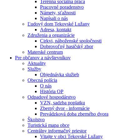
Terénna sociálna práca
Pracovné poradenstvo
Námety, sťažnosti
Napísali o nás
Ľudový dom Tekovské Lužany
Adresa, kontakt
Združenia a organizácie
Cirkvi, náboženské spoločnosti
Dobrovoľný hasičský zbor
Materské centrum
Pre občanov a návštevníkov
Aktuality
Služby
Objednávka služieb
Obecná polícia
O nás
História OP
Odpadové hospodárstvo
VZN, sadzba poplatku
Zberný dvor - informácie
Prevádzková doba zberného dvora
Školstvo
Turistická mapa obce
Centrálny informačný priestor
Vitajte v obci Tekovské Lužany