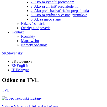
2. Ako sa vyhnúť podvodom
3. Ako sa chrániť pred zlodejmi
4. Ako predchádzať riziku prepadnutia
5. Ako sa správať v cestnej premávke
6. Ak sa niečo stane
Krízové situácie
Otázky a odpovede
Kontakt
Kontakty
Mapa webu
Námety občanov
SK
Slovensky
SK
Slovensky
EN
English
HU
Magyar
Odkaz na TVL
TVL
Vítame Vás v obci
Tekovské Lužany