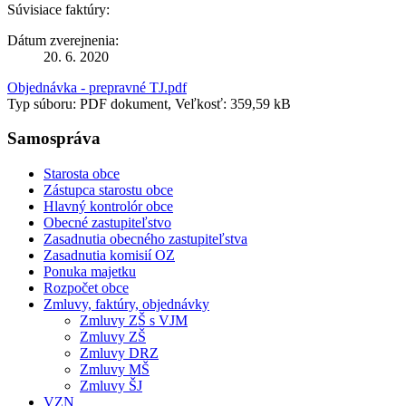
Súvisiace faktúry:
Dátum zverejnenia:
20. 6. 2020
Objednávka - prepravné TJ.pdf
Typ súboru: PDF dokument, Veľkosť: 359,59 kB
Samospráva
Starosta obce
Zástupca starostu obce
Hlavný kontrolór obce
Obecné zastupiteľstvo
Zasadnutia obecného zastupiteľstva
Zasadnutia komisií OZ
Ponuka majetku
Rozpočet obce
Zmluvy, faktúry, objednávky
Zmluvy ZŠ s VJM
Zmluvy ZŠ
Zmluvy DRZ
Zmluvy MŠ
Zmluvy ŠJ
VZN