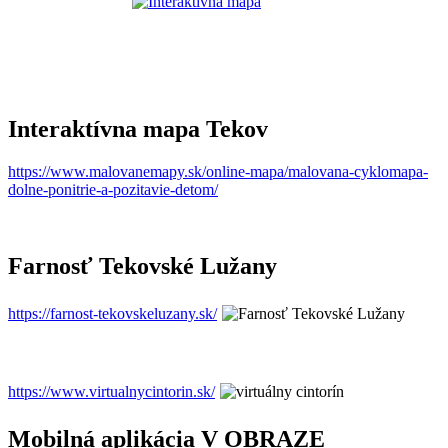
Interaktívna mapa Tekov
https://www.malovanemapy.sk/online-mapa/malovana-cyklomapa-
dolne-ponitrie-a-pozitavie-detom/
Farnosť Tekovské Lužany
https://farnost-tekovskeluzany.sk/
https://www.virtualnycintorin.sk/
Mobilná aplikácia V OBRAZE