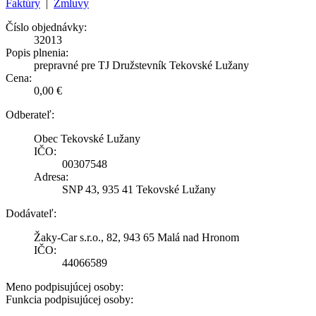
Faktúry
|
Zmluvy
Číslo objednávky:
32013
Popis plnenia:
prepravné pre TJ Družstevník Tekovské Lužany
Cena:
0,00 €
Odberateľ:
Obec Tekovské Lužany
IČO:
00307548
Adresa:
SNP 43, 935 41 Tekovské Lužany
Dodávateľ:
Žaky-Car s.r.o., 82, 943 65 Malá nad Hronom
IČO:
44066589
Meno podpisujúcej osoby:
Funkcia podpisujúcej osoby: