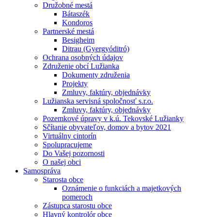
Družobné mestá
Bátaszék
Kondoros
Partnerské mestá
Besigheim
Ditrau (Gyergyóditró)
Ochrana osobných údajov
Združenie obcí Lužianka
Dokumenty združenia
Projekty
Zmluvy, faktúry, objednávky
Lužianska servisná spoločnosť s.r.o.
Zmluvy, faktúry, objednávky
Pozemkové úpravy v k.ú. Tekovské Lužianky
Sčítanie obyvateľov, domov a bytov 2021
Virtuálny cintorín
Spolupracujeme
Do Vašej pozornosti
O našej obci
Samospráva
Starosta obce
Oznámenie o funkciách a majetkových
pomeroch
Zástupca starostu obce
Hlavný kontrolór obce