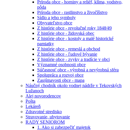
Príroda obce - horniny a reliéf, klíma, vodstvo,
pôda
Príroda obce - rastlinstvo a živočíšstvo
Sídlo a jeho symboly
Obyvateľstvo obce
Z histórie obce - revolučné roky 1848⁄49
Z histórie obce - židovská obec
Z histórie obce - kostoly a malé historické
pamiatky
Z histórie obce - remeslá a obchod
Z histórie obce - ľudové bývanie
Z histórie obce - zvyky a tradície v obci
Významné osobnosti obce
Súčasnosť obce - výrobná a nevýrobná sféra
Spolupráca a rozvoj obce
Zaujímavosti obce - mapa
Náučný chodník okolo vodnej nádrže v Tekovských
Lužanoch
Alej novorodencov
Pošta
Lekáreň
Zdravotné stredisko
Stravovanie, ubytovanie
RADY SENIOROM
1. Ako si zabezpečiť majetok