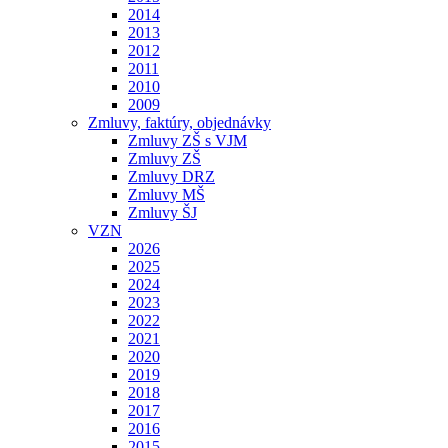
2014
2013
2012
2011
2010
2009
Zmluvy, faktúry, objednávky
Zmluvy ZŠ s VJM
Zmluvy ZŠ
Zmluvy DRZ
Zmluvy MŠ
Zmluvy ŠJ
VZN
2026
2025
2024
2023
2022
2021
2020
2019
2018
2017
2016
2015