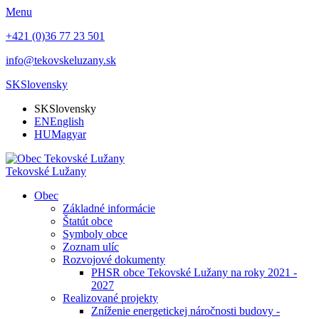
Menu
+421 (0)36 77 23 501
info@tekovskeluzany.sk
SK
Slovensky
SK
Slovensky
EN
English
HU
Magyar
Tekovské Lužany
Obec
Základné informácie
Štatút obce
Symboly obce
Zoznam ulíc
Rozvojové dokumenty
PHSR obce Tekovské Lužany na roky 2021 -
2027
Realizované projekty
Zníženie energetickej náročnosti budovy -