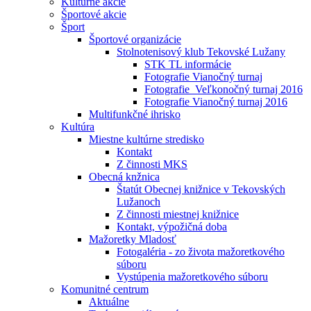
Kultúrne akcie
Športové akcie
Šport
Športové organizácie
Stolnotenisový klub Tekovské Lužany
STK TL informácie
Fotografie Vianočný turnaj
Fotografie_Veľkonočný turnaj 2016
Fotografie Vianočný turnaj 2016
Multifunkčné ihrisko
Kultúra
Miestne kultúrne stredisko
Kontakt
Z činnosti MKS
Obecná knžnica
Štatút Obecnej knižnice v Tekovských
Lužanoch
Z činnosti miestnej knižnice
Kontakt, výpožičná doba
Mažoretky Mladosť
Fotogaléria - zo života mažoretkového
súboru
Vystúpenia mažoretkového súboru
Komunitné centrum
Aktuálne