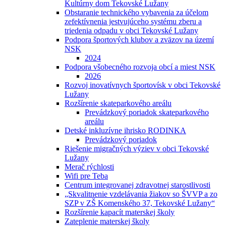
Kultúrny dom Tekovské Lužany
Obstaranie technického vybavenia za účelom
zefektívnenia jestvujúceho systému zberu a
triedenia odpadu v obci Tekovské Lužany
Podpora športových klubov a zväzov na území
NSK
2024
Podpora všobecného rozvoja obcí a miest NSK
2026
Rozvoj inovatívnych športovísk v obci Tekovské
Lužany
Rozšírenie skateparkového areálu
Prevádzkový poriadok skateparkového
areálu
Detské inkluzívne ihrisko RODINKA
Prevádzkový poriadok
Riešenie migračných výziev v obci Tekovské
Lužany
Merač rýchlosti
Wifi pre Teba
Centrum integrovanej zdravotnej starostlivosti
„Skvalitnenie vzdelávania žiakov so ŠVVP a zo
SZP v ZŠ Komenského 37, Tekovské Lužany“
Rozšírenie kapacít materskej školy
Zateplenie materskej školy