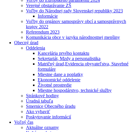
Voľby do Európskeho parlamentu 2024
Verejné obstarávanie ZŠ
Voľby do Národnej rady Slovenskej republiky 2023
Informácie
Voľby do orgánov samosprávy obcí a samosprávnych
krajov 2022
Referendum 2023
Komunikácia obce v jazyku národnostnej menšiny
Obecný úrad
Oddelenia
Kancelária prvého kontaktu
Sekretariát, Mzdy a personalistika
Matričný úrad,Evidencia obyvateľstva, Stavebné
formuláre
Miestne dane a poplatky
Ekonomické oddelenie
Životné prostredie
Miestne hospodárstvo, technické služby
Stránkové hodiny
Úradná tabuľa
Smernice Obecného úradu
Ako vybaviť
Poskytovanie informácií
Voľný čas
Aktuálne oznamy