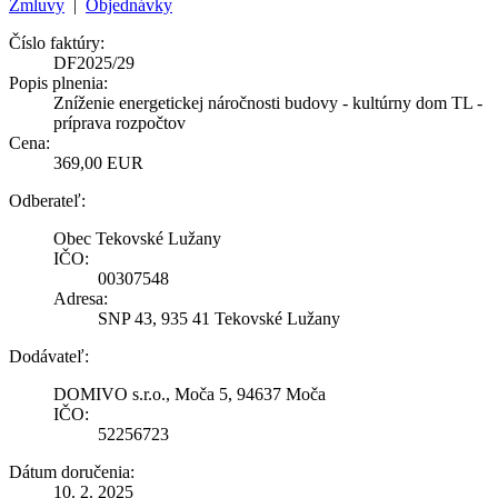
Zmluvy
|
Objednávky
Číslo faktúry:
DF2025/29
Popis plnenia:
Zníženie energetickej náročnosti budovy - kultúrny dom TL -
príprava rozpočtov
Cena:
369,00 EUR
Odberateľ:
Obec Tekovské Lužany
IČO:
00307548
Adresa:
SNP 43, 935 41 Tekovské Lužany
Dodávateľ:
DOMIVO s.r.o., Moča 5, 94637 Moča
IČO:
52256723
Dátum doručenia:
10. 2. 2025