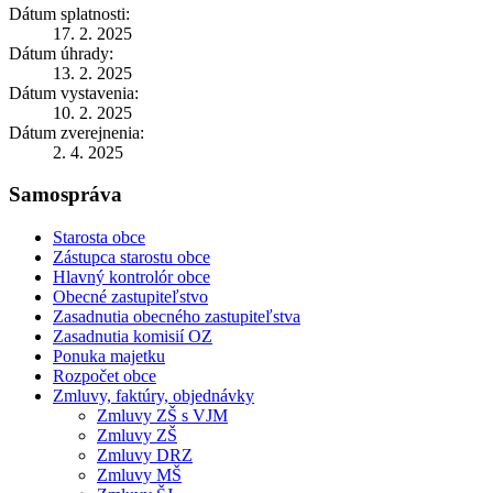
Dátum splatnosti:
17. 2. 2025
Dátum úhrady:
13. 2. 2025
Dátum vystavenia:
10. 2. 2025
Dátum zverejnenia:
2. 4. 2025
Samospráva
Starosta obce
Zástupca starostu obce
Hlavný kontrolór obce
Obecné zastupiteľstvo
Zasadnutia obecného zastupiteľstva
Zasadnutia komisií OZ
Ponuka majetku
Rozpočet obce
Zmluvy, faktúry, objednávky
Zmluvy ZŠ s VJM
Zmluvy ZŠ
Zmluvy DRZ
Zmluvy MŠ