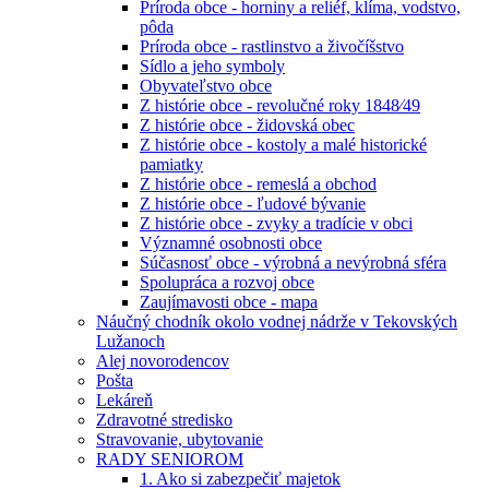
Príroda obce - horniny a reliéf, klíma, vodstvo,
pôda
Príroda obce - rastlinstvo a živočíšstvo
Sídlo a jeho symboly
Obyvateľstvo obce
Z histórie obce - revolučné roky 1848⁄49
Z histórie obce - židovská obec
Z histórie obce - kostoly a malé historické
pamiatky
Z histórie obce - remeslá a obchod
Z histórie obce - ľudové bývanie
Z histórie obce - zvyky a tradície v obci
Významné osobnosti obce
Súčasnosť obce - výrobná a nevýrobná sféra
Spolupráca a rozvoj obce
Zaujímavosti obce - mapa
Náučný chodník okolo vodnej nádrže v Tekovských
Lužanoch
Alej novorodencov
Pošta
Lekáreň
Zdravotné stredisko
Stravovanie, ubytovanie
RADY SENIOROM
1. Ako si zabezpečiť majetok