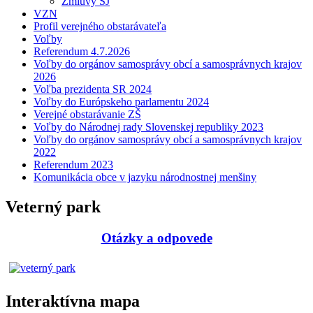
Zmluvy ŠJ
VZN
Profil verejného obstarávateľa
Voľby
Referendum 4.7.2026
Voľby do orgánov samosprávy obcí a samosprávnych krajov
2026
Voľba prezidenta SR 2024
Voľby do Európskeho parlamentu 2024
Verejné obstarávanie ZŠ
Voľby do Národnej rady Slovenskej republiky 2023
Voľby do orgánov samosprávy obcí a samosprávnych krajov
2022
Referendum 2023
Komunikácia obce v jazyku národnostnej menšiny
Veterný park
Otázky a odpovede
Interaktívna mapa