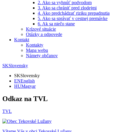
2. Ako sa vyhnúť podvodom
3. Ako sa chrániť pred zlodejmi
4. Ako predchádzať riziku prepadnutia
5. Ako sa správať v cestnej premávke
6. Ak sa niečo stane
Krízové situácie
Otázky a odpovede
Kontakt
Kontakty
Mapa webu
Námety občanov
SK
Slovensky
SK
Slovensky
EN
English
HU
Magyar
Odkaz na TVL
TVL
Vítame Vás v obci
Tekovské Lužany