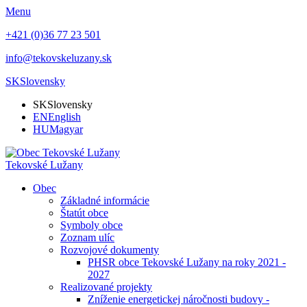
Menu
+421 (0)36 77 23 501
info@tekovskeluzany.sk
SK
Slovensky
SK
Slovensky
EN
English
HU
Magyar
Tekovské Lužany
Obec
Základné informácie
Štatút obce
Symboly obce
Zoznam ulíc
Rozvojové dokumenty
PHSR obce Tekovské Lužany na roky 2021 -
2027
Realizované projekty
Zníženie energetickej náročnosti budovy -