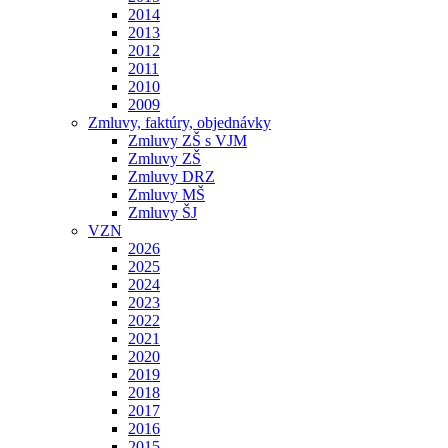
2014
2013
2012
2011
2010
2009
Zmluvy, faktúry, objednávky
Zmluvy ZŠ s VJM
Zmluvy ZŠ
Zmluvy DRZ
Zmluvy MŠ
Zmluvy ŠJ
VZN
2026
2025
2024
2023
2022
2021
2020
2019
2018
2017
2016
2015