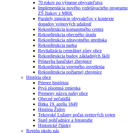
70 rokov po výmene obyvateľstva
Implementácia nového vzdelávacieho programu
ZŠ žiakov z MRK
Paralely migrácie obyvateľov v kontexte
dopadov vojnových udalostí
Rekonštrukcia komunitného centra
Rekonštrukcia obecného úradu
Rekonštrukcia zdravotného strediska
Rekonštrukcia parku
Revitalizácia centrálnej zóny obce
Rekonštrukcia budov základných škôl
Prístavba hasičskej zbrojnice
Rekonštrukcia verejného osvetlenia
Rekonštrukcia požiarnej zbrojnice
História obce
Prierez históriou
Prvá písomná zmienka
Premeny názvu našej obce
Obecné pečatidlá
Bitka 19. apríla 1849
História Židov
Tekovské Lužany počas svetových vojen
Staré pohľadnice a fotografie
Historické články
Región okolo nás