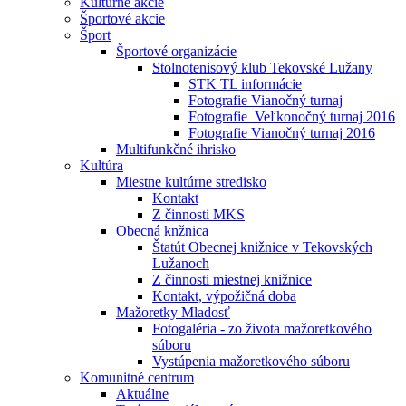
Kultúrne akcie
Športové akcie
Šport
Športové organizácie
Stolnotenisový klub Tekovské Lužany
STK TL informácie
Fotografie Vianočný turnaj
Fotografie_Veľkonočný turnaj 2016
Fotografie Vianočný turnaj 2016
Multifunkčné ihrisko
Kultúra
Miestne kultúrne stredisko
Kontakt
Z činnosti MKS
Obecná knžnica
Štatút Obecnej knižnice v Tekovských
Lužanoch
Z činnosti miestnej knižnice
Kontakt, výpožičná doba
Mažoretky Mladosť
Fotogaléria - zo života mažoretkového
súboru
Vystúpenia mažoretkového súboru
Komunitné centrum
Aktuálne