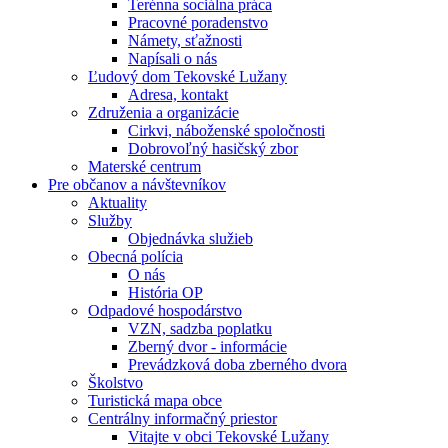
Terénna sociálna práca
Pracovné poradenstvo
Námety, sťažnosti
Napísali o nás
Ľudový dom Tekovské Lužany
Adresa, kontakt
Združenia a organizácie
Cirkvi, náboženské spoločnosti
Dobrovoľný hasičský zbor
Materské centrum
Pre občanov a návštevníkov
Aktuality
Služby
Objednávka služieb
Obecná polícia
O nás
História OP
Odpadové hospodárstvo
VZN, sadzba poplatku
Zberný dvor - informácie
Prevádzková doba zberného dvora
Školstvo
Turistická mapa obce
Centrálny informačný priestor
Vitajte v obci Tekovské Lužany