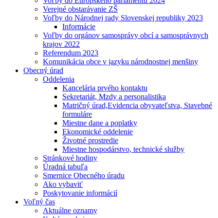
Voľby do Európskeho parlamentu 2024
Verejné obstarávanie ZŠ
Voľby do Národnej rady Slovenskej republiky 2023
Informácie
Voľby do orgánov samosprávy obcí a samosprávnych
krajov 2022
Referendum 2023
Komunikácia obce v jazyku národnostnej menšiny
Obecný úrad
Oddelenia
Kancelária prvého kontaktu
Sekretariát, Mzdy a personalistika
Matričný úrad,Evidencia obyvateľstva, Stavebné
formuláre
Miestne dane a poplatky
Ekonomické oddelenie
Životné prostredie
Miestne hospodárstvo, technické služby
Stránkové hodiny
Úradná tabuľa
Smernice Obecného úradu
Ako vybaviť
Poskytovanie informácií
Voľný čas
Aktuálne oznamy