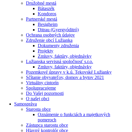
Družobné mestá
Bátaszék
Kondoros
Partnerské mestá
Besigheim
Ditrau (Gyergyóditró)
Ochrana osobných údajov
Združenie obcí Lužianka
Dokumenty združenia
Projekty
Zmluvy, faktúry, objednávky
Lužianska servisná spoločnosť s.r.o.
Zmluvy, faktúry, objednávky
Pozemkové úpravy v k.ú. Tekovské Lužianky
Sčítanie obyvateľov, domov a bytov 2021
Virtuálny cintorín
Spolupracujeme
Do Vašej pozornosti
O našej obci
Samospráva
Starosta obce
Oznámenie o funkciách a majetkových
pomeroch
Zástupca starostu obce
Hlavný kontrolór obce