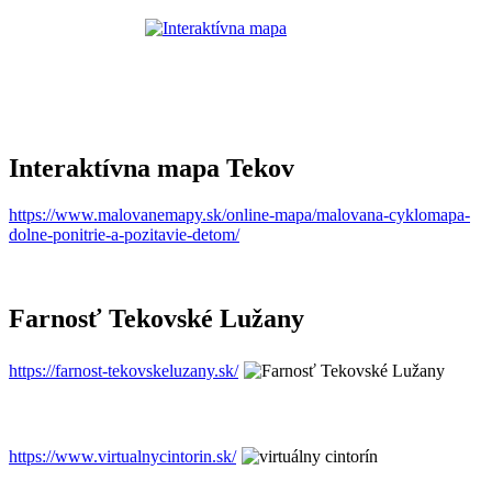
Interaktívna mapa Tekov
https://www.malovanemapy.sk/online-mapa/malovana-cyklomapa-
dolne-ponitrie-a-pozitavie-detom/
Farnosť Tekovské Lužany
https://farnost-tekovskeluzany.sk/
https://www.virtualnycintorin.sk/