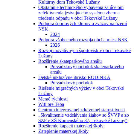
Kultúrny dom Tekovské Lužany
Obstaranie technického vybavenia za účelom
zefektívnenia jestvujúceho systému zberu a
triedenia odpadu v obci Tekovské Lužany
Podpora športových klubov a zväzov na území
NSK
2024
Podpora všobecného rozvoja obcí a miest NSK
2026
Rozvoj inovatívnych športovísk v obci Tekovské
Lužany
Rozšírenie skateparkového areálu
Prevádzkový poriadok skateparkového
areálu
Detské inkluzívne ihrisko RODINKA
Prevádzkový poriadok
Riešenie migračných výziev v obci Tekovské
Lužany
Merač rýchlosti
Wifi pre Teba
Centrum integrovanej zdravotnej starostlivosti
„Skvalitnenie vzdelávania žiakov so ŠVVP a zo
SZP v ZŠ Komenského 37, Tekovské Lužany“
Rozšírenie kapacít materskej školy
Zateplenie materskej školy