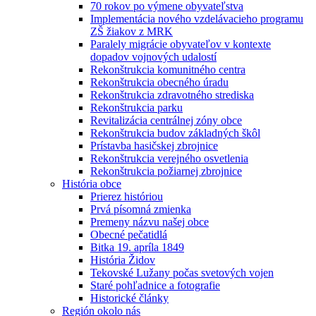
70 rokov po výmene obyvateľstva
Implementácia nového vzdelávacieho programu
ZŠ žiakov z MRK
Paralely migrácie obyvateľov v kontexte
dopadov vojnových udalostí
Rekonštrukcia komunitného centra
Rekonštrukcia obecného úradu
Rekonštrukcia zdravotného strediska
Rekonštrukcia parku
Revitalizácia centrálnej zóny obce
Rekonštrukcia budov základných škôl
Prístavba hasičskej zbrojnice
Rekonštrukcia verejného osvetlenia
Rekonštrukcia požiarnej zbrojnice
História obce
Prierez históriou
Prvá písomná zmienka
Premeny názvu našej obce
Obecné pečatidlá
Bitka 19. apríla 1849
História Židov
Tekovské Lužany počas svetových vojen
Staré pohľadnice a fotografie
Historické články
Región okolo nás