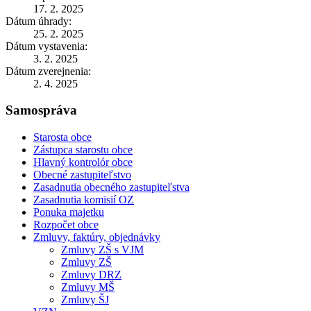
17. 2. 2025
Dátum úhrady:
25. 2. 2025
Dátum vystavenia:
3. 2. 2025
Dátum zverejnenia:
2. 4. 2025
Samospráva
Starosta obce
Zástupca starostu obce
Hlavný kontrolór obce
Obecné zastupiteľstvo
Zasadnutia obecného zastupiteľstva
Zasadnutia komisií OZ
Ponuka majetku
Rozpočet obce
Zmluvy, faktúry, objednávky
Zmluvy ZŠ s VJM
Zmluvy ZŠ
Zmluvy DRZ
Zmluvy MŠ
Zmluvy ŠJ