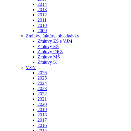
2014
2013
2012
2011
2010
2009
Zmluvy, faktúry, objednávky
Zmluvy ZŠ s VJM
Zmluvy ZŠ
Zmluvy DRZ
Zmluvy MŠ
Zmluvy ŠJ
VZN
2026
2025
2024
2023
2022
2021
2020
2019
2018
2017
2016
2015