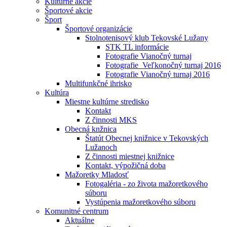
Kultúrne akcie
Športové akcie
Šport
Športové organizácie
Stolnotenisový klub Tekovské Lužany
STK TL informácie
Fotografie Vianočný turnaj
Fotografie_Veľkonočný turnaj 2016
Fotografie Vianočný turnaj 2016
Multifunkčné ihrisko
Kultúra
Miestne kultúrne stredisko
Kontakt
Z činnosti MKS
Obecná knžnica
Štatút Obecnej knižnice v Tekovských
Lužanoch
Z činnosti miestnej knižnice
Kontakt, výpožičná doba
Mažoretky Mladosť
Fotogaléria - zo života mažoretkového
súboru
Vystúpenia mažoretkového súboru
Komunitné centrum
Aktuálne