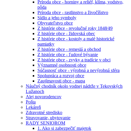
Príroda obce - horniny a reliéf, klíma, vodstvo,
pôda
Príroda obce - rastlinstvo a živočíšstvo
Sídlo a jeho symboly
Obyvateľstvo obce
Z histórie obce - revolučné roky 1848⁄49
Z histórie obce - židovská obec
Z histórie obce - kostoly a malé historické
pamiatky
Z histórie obce - remeslá a obchod
Z histórie obce - ľudové bývanie
Z histórie obce - zvyky a tradície v obci
Významné osobnosti obce
Súčasnosť obce - výrobná a nevýrobná sféra
Spolupráca a rozvoj obce
Zaujímavosti obce - mapa
Náučný chodník okolo vodnej nádrže v Tekovských
Lužanoch
Alej novorodencov
Pošta
Lekáreň
Zdravotné stredisko
Stravovanie, ubytovanie
RADY SENIOROM
1. Ako si zabezpečiť majetok