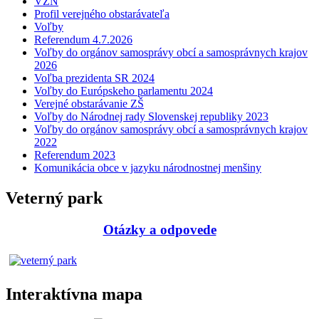
VZN
Profil verejného obstarávateľa
Voľby
Referendum 4.7.2026
Voľby do orgánov samosprávy obcí a samosprávnych krajov
2026
Voľba prezidenta SR 2024
Voľby do Európskeho parlamentu 2024
Verejné obstarávanie ZŠ
Voľby do Národnej rady Slovenskej republiky 2023
Voľby do orgánov samosprávy obcí a samosprávnych krajov
2022
Referendum 2023
Komunikácia obce v jazyku národnostnej menšiny
Veterný park
Otázky a odpovede
Interaktívna mapa