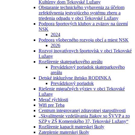
Kultúrny dom Tekovské Lužany
Obstaranie technického vybavenia za účelom
zefektívnenia jestvujúceho systému zberu a
triedenia odpadu v obci Tekovské Lužany
Podpora športových klubov a zväzov na území
NSK
2024
Podpora všobecného rozvoja obcí a miest NSK
2026
Rozvoj inovatívnych športovísk v obci Tekovské
Lužany
Rozšírenie skateparkového areálu
Prevádzkový poriadok skateparkového
areálu
Detské inkluzívne ihrisko RODINKA
Prevádzkový poriadok
Riešenie migračných výziev v obci Tekovské
Lužany
Merač rýchlosti
Wifi pre Teba
Centrum integrovanej zdravotnej starostlivosti
„Skvalitnenie vzdelávania žiakov so ŠVVP a zo
SZP v ZŠ Komenského 37, Tekovské Lužany“
Rozšírenie kapacít materskej školy
Zateplenie materskej školy