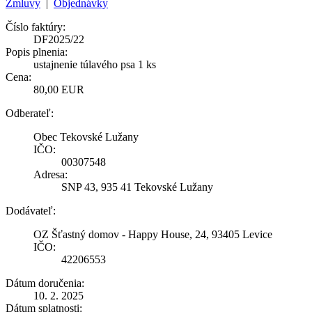
Zmluvy
|
Objednávky
Číslo faktúry:
DF2025/22
Popis plnenia:
ustajnenie túlavého psa 1 ks
Cena:
80,00 EUR
Odberateľ:
Obec Tekovské Lužany
IČO:
00307548
Adresa:
SNP 43, 935 41 Tekovské Lužany
Dodávateľ:
OZ Šťastný domov - Happy House, 24, 93405 Levice
IČO:
42206553
Dátum doručenia:
10. 2. 2025
Dátum splatnosti: