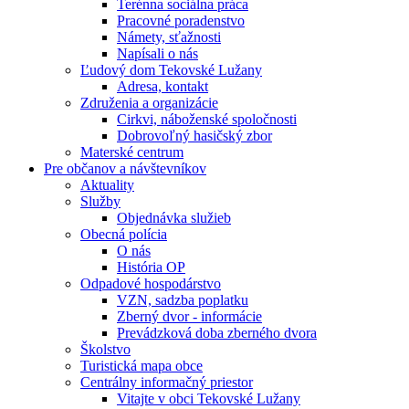
Terénna sociálna práca
Pracovné poradenstvo
Námety, sťažnosti
Napísali o nás
Ľudový dom Tekovské Lužany
Adresa, kontakt
Združenia a organizácie
Cirkvi, náboženské spoločnosti
Dobrovoľný hasičský zbor
Materské centrum
Pre občanov a návštevníkov
Aktuality
Služby
Objednávka služieb
Obecná polícia
O nás
História OP
Odpadové hospodárstvo
VZN, sadzba poplatku
Zberný dvor - informácie
Prevádzková doba zberného dvora
Školstvo
Turistická mapa obce
Centrálny informačný priestor
Vitajte v obci Tekovské Lužany