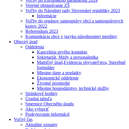
Voľby do Európskeho parlamentu 2024
Verejné obstarávanie ZŠ
Voľby do Národnej rady Slovenskej republiky 2023
Informácie
Voľby do orgánov samosprávy obcí a samosprávnych
krajov 2022
Referendum 2023
Komunikácia obce v jazyku národnostnej menšiny
Obecný úrad
Oddelenia
Kancelária prvého kontaktu
Sekretariát, Mzdy a personalistika
Matričný úrad,Evidencia obyvateľstva, Stavebné
formuláre
Miestne dane a poplatky
Ekonomické oddelenie
Životné prostredie
Miestne hospodárstvo, technické služby
Stránkové hodiny
Úradná tabuľa
Smernice Obecného úradu
Ako vybaviť
Poskytovanie informácií
Voľný čas
Aktuálne oznamy