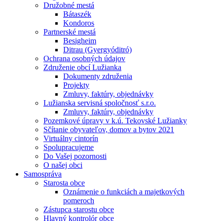
Družobné mestá
Bátaszék
Kondoros
Partnerské mestá
Besigheim
Ditrau (Gyergyóditró)
Ochrana osobných údajov
Združenie obcí Lužianka
Dokumenty združenia
Projekty
Zmluvy, faktúry, objednávky
Lužianska servisná spoločnosť s.r.o.
Zmluvy, faktúry, objednávky
Pozemkové úpravy v k.ú. Tekovské Lužianky
Sčítanie obyvateľov, domov a bytov 2021
Virtuálny cintorín
Spolupracujeme
Do Vašej pozornosti
O našej obci
Samospráva
Starosta obce
Oznámenie o funkciách a majetkových
pomeroch
Zástupca starostu obce
Hlavný kontrolór obce