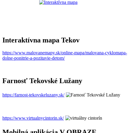
Interaktívna mapa Tekov
https://www.malovanemapy.sk/online-mapa/malovana-cyklomapa-
dolne-ponitrie-a-pozitavie-detom/
Farnosť Tekovské Lužany
https://farnost-tekovskeluzany.sk/
https://www.virtualnycintorin.sk/
Mobilná aplikácia V OBRAZE