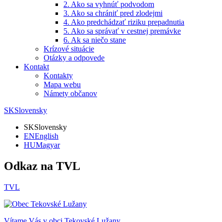
2. Ako sa vyhnúť podvodom
3. Ako sa chrániť pred zlodejmi
4. Ako predchádzať riziku prepadnutia
5. Ako sa správať v cestnej premávke
6. Ak sa niečo stane
Krízové situácie
Otázky a odpovede
Kontakt
Kontakty
Mapa webu
Námety občanov
SK
Slovensky
SK
Slovensky
EN
English
HU
Magyar
Odkaz na TVL
TVL
Vítame Vás v obci
Tekovské Lužany