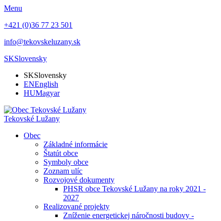
Menu
+421 (0)36 77 23 501
info@tekovskeluzany.sk
SK
Slovensky
SK
Slovensky
EN
English
HU
Magyar
Tekovské Lužany
Obec
Základné informácie
Štatút obce
Symboly obce
Zoznam ulíc
Rozvojové dokumenty
PHSR obce Tekovské Lužany na roky 2021 -
2027
Realizované projekty
Zníženie energetickej náročnosti budovy -