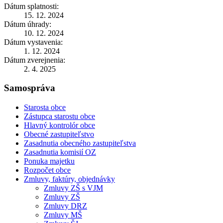
Dátum splatnosti:
15. 12. 2024
Dátum úhrady:
10. 12. 2024
Dátum vystavenia:
1. 12. 2024
Dátum zverejnenia:
2. 4. 2025
Samospráva
Starosta obce
Zástupca starostu obce
Hlavný kontrolór obce
Obecné zastupiteľstvo
Zasadnutia obecného zastupiteľstva
Zasadnutia komisií OZ
Ponuka majetku
Rozpočet obce
Zmluvy, faktúry, objednávky
Zmluvy ZŠ s VJM
Zmluvy ZŠ
Zmluvy DRZ
Zmluvy MŠ