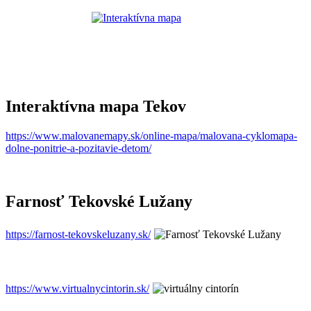
Interaktívna mapa Tekov
https://www.malovanemapy.sk/online-mapa/malovana-cyklomapa-
dolne-ponitrie-a-pozitavie-detom/
Farnosť Tekovské Lužany
https://farnost-tekovskeluzany.sk/
https://www.virtualnycintorin.sk/