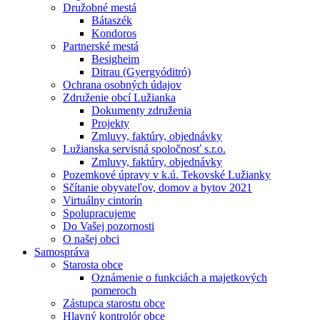
Družobné mestá
Bátaszék
Kondoros
Partnerské mestá
Besigheim
Ditrau (Gyergyóditró)
Ochrana osobných údajov
Združenie obcí Lužianka
Dokumenty združenia
Projekty
Zmluvy, faktúry, objednávky
Lužianska servisná spoločnosť s.r.o.
Zmluvy, faktúry, objednávky
Pozemkové úpravy v k.ú. Tekovské Lužianky
Sčítanie obyvateľov, domov a bytov 2021
Virtuálny cintorín
Spolupracujeme
Do Vašej pozornosti
O našej obci
Samospráva
Starosta obce
Oznámenie o funkciách a majetkových
pomeroch
Zástupca starostu obce
Hlavný kontrolór obce