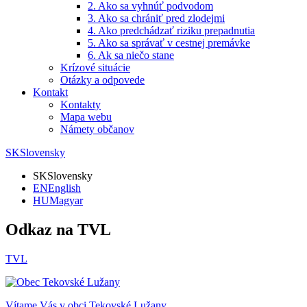
2. Ako sa vyhnúť podvodom
3. Ako sa chrániť pred zlodejmi
4. Ako predchádzať riziku prepadnutia
5. Ako sa správať v cestnej premávke
6. Ak sa niečo stane
Krízové situácie
Otázky a odpovede
Kontakt
Kontakty
Mapa webu
Námety občanov
SK
Slovensky
SK
Slovensky
EN
English
HU
Magyar
Odkaz na TVL
TVL
Vítame Vás v obci
Tekovské Lužany