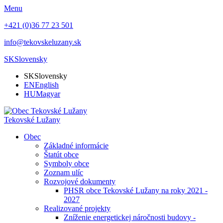
Menu
+421 (0)36 77 23 501
info@tekovskeluzany.sk
SK
Slovensky
SK
Slovensky
EN
English
HU
Magyar
Tekovské Lužany
Obec
Základné informácie
Štatút obce
Symboly obce
Zoznam ulíc
Rozvojové dokumenty
PHSR obce Tekovské Lužany na roky 2021 -
2027
Realizované projekty
Zníženie energetickej náročnosti budovy -