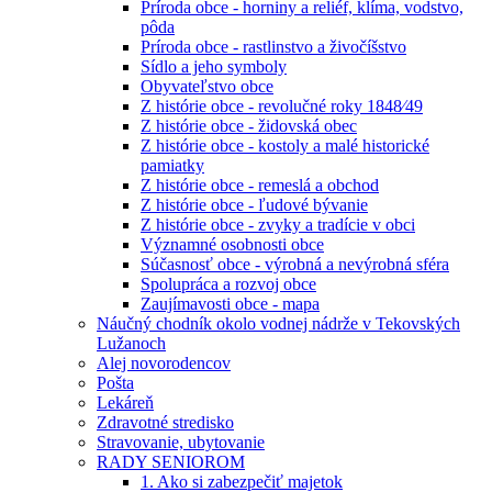
Príroda obce - horniny a reliéf, klíma, vodstvo,
pôda
Príroda obce - rastlinstvo a živočíšstvo
Sídlo a jeho symboly
Obyvateľstvo obce
Z histórie obce - revolučné roky 1848⁄49
Z histórie obce - židovská obec
Z histórie obce - kostoly a malé historické
pamiatky
Z histórie obce - remeslá a obchod
Z histórie obce - ľudové bývanie
Z histórie obce - zvyky a tradície v obci
Významné osobnosti obce
Súčasnosť obce - výrobná a nevýrobná sféra
Spolupráca a rozvoj obce
Zaujímavosti obce - mapa
Náučný chodník okolo vodnej nádrže v Tekovských
Lužanoch
Alej novorodencov
Pošta
Lekáreň
Zdravotné stredisko
Stravovanie, ubytovanie
RADY SENIOROM
1. Ako si zabezpečiť majetok