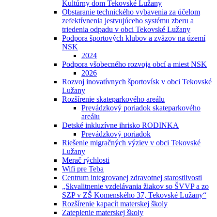
Kultúrny dom Tekovské Lužany
Obstaranie technického vybavenia za účelom
zefektívnenia jestvujúceho systému zberu a
triedenia odpadu v obci Tekovské Lužany
Podpora športových klubov a zväzov na území
NSK
2024
Podpora všobecného rozvoja obcí a miest NSK
2026
Rozvoj inovatívnych športovísk v obci Tekovské
Lužany
Rozšírenie skateparkového areálu
Prevádzkový poriadok skateparkového
areálu
Detské inkluzívne ihrisko RODINKA
Prevádzkový poriadok
Riešenie migračných výziev v obci Tekovské
Lužany
Merač rýchlosti
Wifi pre Teba
Centrum integrovanej zdravotnej starostlivosti
„Skvalitnenie vzdelávania žiakov so ŠVVP a zo
SZP v ZŠ Komenského 37, Tekovské Lužany“
Rozšírenie kapacít materskej školy
Zateplenie materskej školy