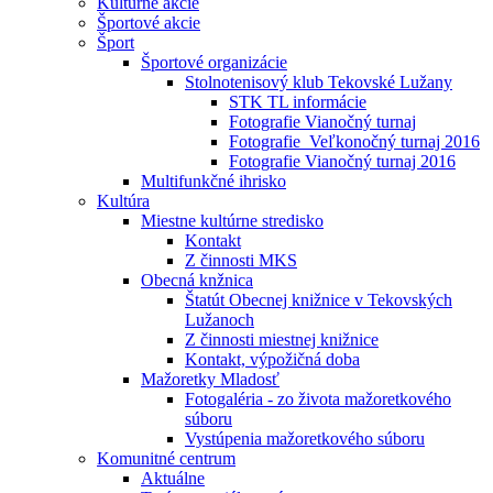
Kultúrne akcie
Športové akcie
Šport
Športové organizácie
Stolnotenisový klub Tekovské Lužany
STK TL informácie
Fotografie Vianočný turnaj
Fotografie_Veľkonočný turnaj 2016
Fotografie Vianočný turnaj 2016
Multifunkčné ihrisko
Kultúra
Miestne kultúrne stredisko
Kontakt
Z činnosti MKS
Obecná knžnica
Štatút Obecnej knižnice v Tekovských
Lužanoch
Z činnosti miestnej knižnice
Kontakt, výpožičná doba
Mažoretky Mladosť
Fotogaléria - zo života mažoretkového
súboru
Vystúpenia mažoretkového súboru
Komunitné centrum
Aktuálne