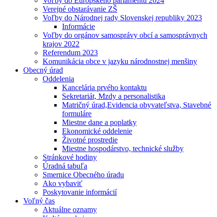
Voľby do Európskeho parlamentu 2024
Verejné obstarávanie ZŠ
Voľby do Národnej rady Slovenskej republiky 2023
Informácie
Voľby do orgánov samosprávy obcí a samosprávnych
krajov 2022
Referendum 2023
Komunikácia obce v jazyku národnostnej menšiny
Obecný úrad
Oddelenia
Kancelária prvého kontaktu
Sekretariát, Mzdy a personalistika
Matričný úrad,Evidencia obyvateľstva, Stavebné
formuláre
Miestne dane a poplatky
Ekonomické oddelenie
Životné prostredie
Miestne hospodárstvo, technické služby
Stránkové hodiny
Úradná tabuľa
Smernice Obecného úradu
Ako vybaviť
Poskytovanie informácií
Voľný čas
Aktuálne oznamy