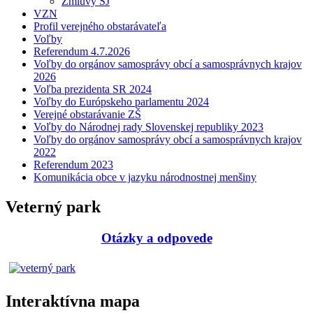
Zmluvy ŠJ
VZN
Profil verejného obstarávateľa
Voľby
Referendum 4.7.2026
Voľby do orgánov samosprávy obcí a samosprávnych krajov
2026
Voľba prezidenta SR 2024
Voľby do Európskeho parlamentu 2024
Verejné obstarávanie ZŠ
Voľby do Národnej rady Slovenskej republiky 2023
Voľby do orgánov samosprávy obcí a samosprávnych krajov
2022
Referendum 2023
Komunikácia obce v jazyku národnostnej menšiny
Veterný park
Otázky a odpovede
Interaktívna mapa