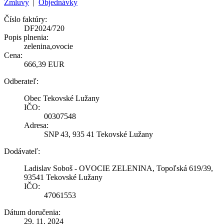
Zmluvy
|
Objednávky
Číslo faktúry:
DF2024/720
Popis plnenia:
zelenina,ovocie
Cena:
666,39 EUR
Odberateľ:
Obec Tekovské Lužany
IČO:
00307548
Adresa:
SNP 43, 935 41 Tekovské Lužany
Dodávateľ:
Ladislav Soboš - OVOCIE ZELENINA, Topoľská 619/39,
93541 Tekovské Lužany
IČO:
47061553
Dátum doručenia:
29. 11. 2024