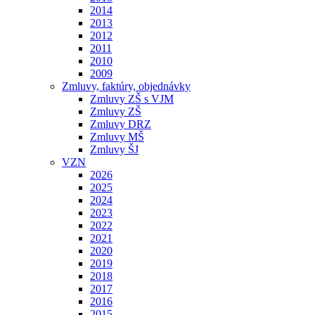
2014
2013
2012
2011
2010
2009
Zmluvy, faktúry, objednávky
Zmluvy ZŠ s VJM
Zmluvy ZŠ
Zmluvy DRZ
Zmluvy MŠ
Zmluvy ŠJ
VZN
2026
2025
2024
2023
2022
2021
2020
2019
2018
2017
2016
2015