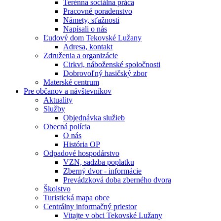
Terénna sociálna práca
Pracovné poradenstvo
Námety, sťažnosti
Napísali o nás
Ľudový dom Tekovské Lužany
Adresa, kontakt
Združenia a organizácie
Cirkvi, náboženské spoločnosti
Dobrovoľný hasičský zbor
Materské centrum
Pre občanov a návštevníkov
Aktuality
Služby
Objednávka služieb
Obecná polícia
O nás
História OP
Odpadové hospodárstvo
VZN, sadzba poplatku
Zberný dvor - informácie
Prevádzková doba zberného dvora
Školstvo
Turistická mapa obce
Centrálny informačný priestor
Vitajte v obci Tekovské Lužany