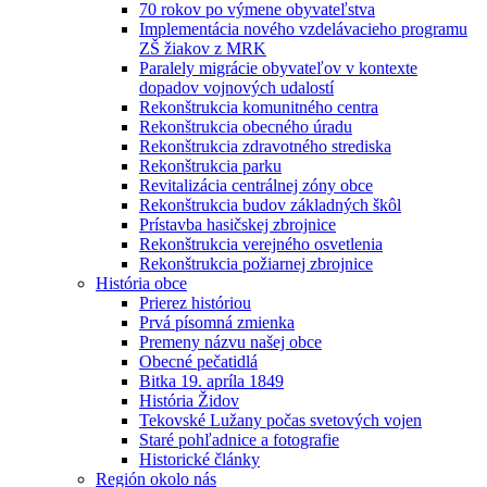
70 rokov po výmene obyvateľstva
Implementácia nového vzdelávacieho programu
ZŠ žiakov z MRK
Paralely migrácie obyvateľov v kontexte
dopadov vojnových udalostí
Rekonštrukcia komunitného centra
Rekonštrukcia obecného úradu
Rekonštrukcia zdravotného strediska
Rekonštrukcia parku
Revitalizácia centrálnej zóny obce
Rekonštrukcia budov základných škôl
Prístavba hasičskej zbrojnice
Rekonštrukcia verejného osvetlenia
Rekonštrukcia požiarnej zbrojnice
História obce
Prierez históriou
Prvá písomná zmienka
Premeny názvu našej obce
Obecné pečatidlá
Bitka 19. apríla 1849
História Židov
Tekovské Lužany počas svetových vojen
Staré pohľadnice a fotografie
Historické články
Región okolo nás