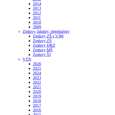
2014
2013
2012
2011
2010
2009
Zmluvy, faktúry, objednávky
Zmluvy ZŠ s VJM
Zmluvy ZŠ
Zmluvy DRZ
Zmluvy MŠ
Zmluvy ŠJ
VZN
2026
2025
2024
2023
2022
2021
2020
2019
2018
2017
2016
2015