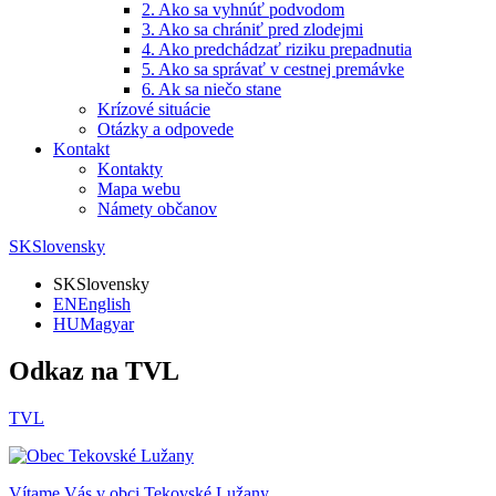
2. Ako sa vyhnúť podvodom
3. Ako sa chrániť pred zlodejmi
4. Ako predchádzať riziku prepadnutia
5. Ako sa správať v cestnej premávke
6. Ak sa niečo stane
Krízové situácie
Otázky a odpovede
Kontakt
Kontakty
Mapa webu
Námety občanov
SK
Slovensky
SK
Slovensky
EN
English
HU
Magyar
Odkaz na TVL
TVL
Vítame Vás v obci
Tekovské Lužany