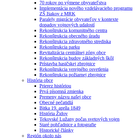
70 rokov po výmene obyvateľstva
Implementácia nového vzdelávacieho programu
ZŠ žiakov z MRK
Paralely migrácie obyvateľov v kontexte
dopadov vojnových udalostí
Rekonštrukcia komunitného centra
Rekonštrukcia obecného úradu
Rekonštrukcia zdravotného strediska
Rekonštrukcia parku
Revitalizácia centrálnej zóny obce
Rekonštrukcia budov základných škôl
Prístavba hasičskej zbrojnice
Rekonštrukcia verejného osvetlenia
Rekonštrukcia požiarnej zbrojnice
História obce
Prierez históriou
Prvá písomná zmienka
Premeny názvu našej obce
Obecné pečatidlá
Bitka 19. apríla 1849
História Židov
Tekovské Lužany počas svetových vojen
Staré pohľadnice a fotografie
Historické články
Región okolo nás