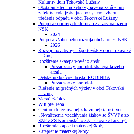
Kultúrny dom Tekovské Lužany
Obstaranie technického vybavenia za účelom
zefektívnenia jestvujúceho systému zberu a
triedenia odpadu v obci Tekovské Lužany
Podpora športových klubov a zväzov na území
NSK
2024
Podpora všobecného rozvoja obcí a miest NSK
2026
Rozvoj inovatívnych športovísk v obci Tekovské
Lužany
Rozšírenie skateparkového areálu
Prevádzkový poriadok skateparkového
areálu
Detské inkluzívne ihrisko RODINKA
Prevádzkový poriadok
Riešenie migračných výziev v obci Tekovské
Lužany
Merač rýchlosti
Wifi pre Teba
Centrum integrovanej zdravotnej starostlivosti
„Skvalitnenie vzdelávania žiakov so ŠVVP a zo
SZP v ZŠ Komenského 37, Tekovské Lužany“
Rozšírenie kapacít materskej školy
Zateplenie materskej školy