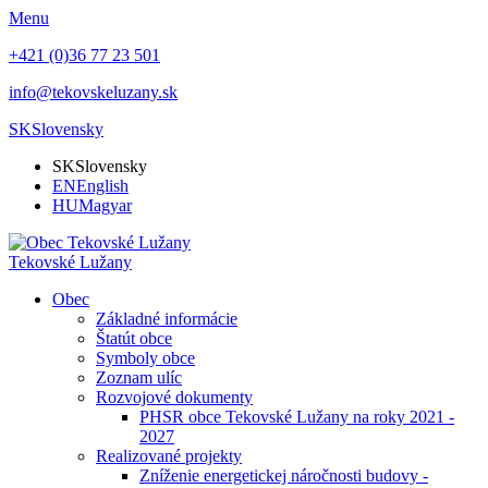
Menu
+421 (0)36 77 23 501
info@tekovskeluzany.sk
SK
Slovensky
SK
Slovensky
EN
English
HU
Magyar
Tekovské Lužany
Obec
Základné informácie
Štatút obce
Symboly obce
Zoznam ulíc
Rozvojové dokumenty
PHSR obce Tekovské Lužany na roky 2021 -
2027
Realizované projekty
Zníženie energetickej náročnosti budovy -