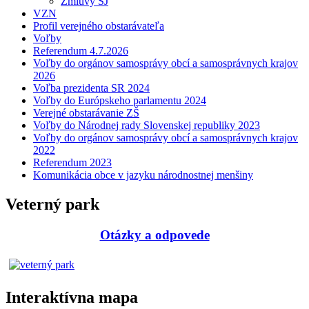
Zmluvy ŠJ
VZN
Profil verejného obstarávateľa
Voľby
Referendum 4.7.2026
Voľby do orgánov samosprávy obcí a samosprávnych krajov
2026
Voľba prezidenta SR 2024
Voľby do Európskeho parlamentu 2024
Verejné obstarávanie ZŠ
Voľby do Národnej rady Slovenskej republiky 2023
Voľby do orgánov samosprávy obcí a samosprávnych krajov
2022
Referendum 2023
Komunikácia obce v jazyku národnostnej menšiny
Veterný park
Otázky a odpovede
Interaktívna mapa