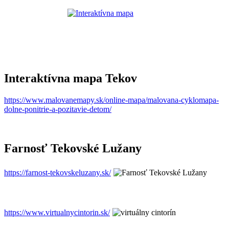
Interaktívna mapa Tekov
https://www.malovanemapy.sk/online-mapa/malovana-cyklomapa-
dolne-ponitrie-a-pozitavie-detom/
Farnosť Tekovské Lužany
https://farnost-tekovskeluzany.sk/
https://www.virtualnycintorin.sk/