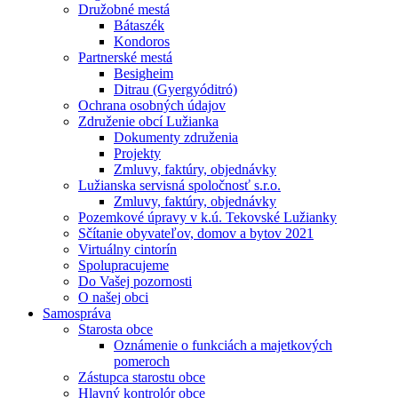
Družobné mestá
Bátaszék
Kondoros
Partnerské mestá
Besigheim
Ditrau (Gyergyóditró)
Ochrana osobných údajov
Združenie obcí Lužianka
Dokumenty združenia
Projekty
Zmluvy, faktúry, objednávky
Lužianska servisná spoločnosť s.r.o.
Zmluvy, faktúry, objednávky
Pozemkové úpravy v k.ú. Tekovské Lužianky
Sčítanie obyvateľov, domov a bytov 2021
Virtuálny cintorín
Spolupracujeme
Do Vašej pozornosti
O našej obci
Samospráva
Starosta obce
Oznámenie o funkciách a majetkových
pomeroch
Zástupca starostu obce
Hlavný kontrolór obce