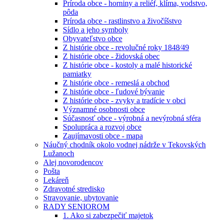
Príroda obce - horniny a reliéf, klíma, vodstvo,
pôda
Príroda obce - rastlinstvo a živočíšstvo
Sídlo a jeho symboly
Obyvateľstvo obce
Z histórie obce - revolučné roky 1848⁄49
Z histórie obce - židovská obec
Z histórie obce - kostoly a malé historické
pamiatky
Z histórie obce - remeslá a obchod
Z histórie obce - ľudové bývanie
Z histórie obce - zvyky a tradície v obci
Významné osobnosti obce
Súčasnosť obce - výrobná a nevýrobná sféra
Spolupráca a rozvoj obce
Zaujímavosti obce - mapa
Náučný chodník okolo vodnej nádrže v Tekovských
Lužanoch
Alej novorodencov
Pošta
Lekáreň
Zdravotné stredisko
Stravovanie, ubytovanie
RADY SENIOROM
1. Ako si zabezpečiť majetok