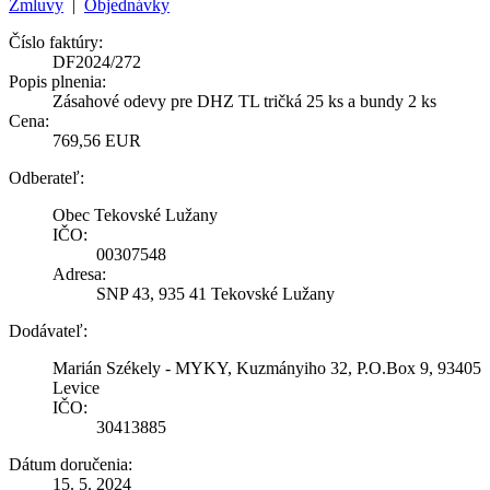
Zmluvy
|
Objednávky
Číslo faktúry:
DF2024/272
Popis plnenia:
Zásahové odevy pre DHZ TL tričká 25 ks a bundy 2 ks
Cena:
769,56 EUR
Odberateľ:
Obec Tekovské Lužany
IČO:
00307548
Adresa:
SNP 43, 935 41 Tekovské Lužany
Dodávateľ:
Marián Székely - MYKY, Kuzmányiho 32, P.O.Box 9, 93405
Levice
IČO:
30413885
Dátum doručenia:
15. 5. 2024