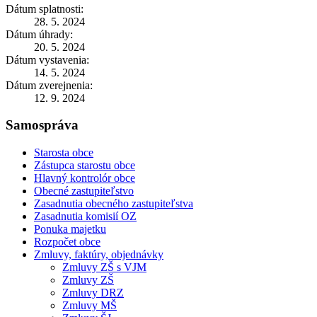
Dátum splatnosti:
28. 5. 2024
Dátum úhrady:
20. 5. 2024
Dátum vystavenia:
14. 5. 2024
Dátum zverejnenia:
12. 9. 2024
Samospráva
Starosta obce
Zástupca starostu obce
Hlavný kontrolór obce
Obecné zastupiteľstvo
Zasadnutia obecného zastupiteľstva
Zasadnutia komisií OZ
Ponuka majetku
Rozpočet obce
Zmluvy, faktúry, objednávky
Zmluvy ZŠ s VJM
Zmluvy ZŠ
Zmluvy DRZ
Zmluvy MŠ