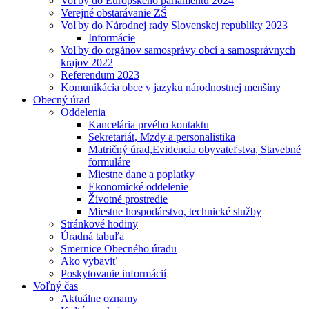
Voľby do Európskeho parlamentu 2024
Verejné obstarávanie ZŠ
Voľby do Národnej rady Slovenskej republiky 2023
Informácie
Voľby do orgánov samosprávy obcí a samosprávnych
krajov 2022
Referendum 2023
Komunikácia obce v jazyku národnostnej menšiny
Obecný úrad
Oddelenia
Kancelária prvého kontaktu
Sekretariát, Mzdy a personalistika
Matričný úrad,Evidencia obyvateľstva, Stavebné
formuláre
Miestne dane a poplatky
Ekonomické oddelenie
Životné prostredie
Miestne hospodárstvo, technické služby
Stránkové hodiny
Úradná tabuľa
Smernice Obecného úradu
Ako vybaviť
Poskytovanie informácií
Voľný čas
Aktuálne oznamy