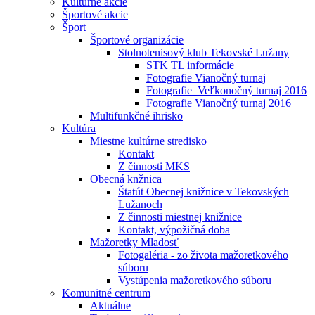
Kultúrne akcie
Športové akcie
Šport
Športové organizácie
Stolnotenisový klub Tekovské Lužany
STK TL informácie
Fotografie Vianočný turnaj
Fotografie_Veľkonočný turnaj 2016
Fotografie Vianočný turnaj 2016
Multifunkčné ihrisko
Kultúra
Miestne kultúrne stredisko
Kontakt
Z činnosti MKS
Obecná knžnica
Štatút Obecnej knižnice v Tekovských
Lužanoch
Z činnosti miestnej knižnice
Kontakt, výpožičná doba
Mažoretky Mladosť
Fotogaléria - zo života mažoretkového
súboru
Vystúpenia mažoretkového súboru
Komunitné centrum
Aktuálne