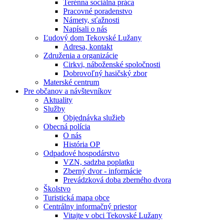
Terénna sociálna práca
Pracovné poradenstvo
Námety, sťažnosti
Napísali o nás
Ľudový dom Tekovské Lužany
Adresa, kontakt
Združenia a organizácie
Cirkvi, náboženské spoločnosti
Dobrovoľný hasičský zbor
Materské centrum
Pre občanov a návštevníkov
Aktuality
Služby
Objednávka služieb
Obecná polícia
O nás
História OP
Odpadové hospodárstvo
VZN, sadzba poplatku
Zberný dvor - informácie
Prevádzková doba zberného dvora
Školstvo
Turistická mapa obce
Centrálny informačný priestor
Vitajte v obci Tekovské Lužany