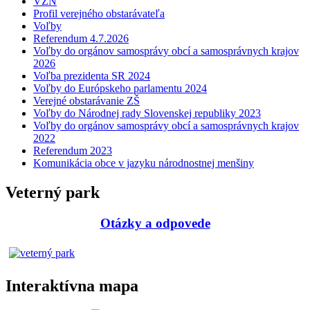
VZN
Profil verejného obstarávateľa
Voľby
Referendum 4.7.2026
Voľby do orgánov samosprávy obcí a samosprávnych krajov
2026
Voľba prezidenta SR 2024
Voľby do Európskeho parlamentu 2024
Verejné obstarávanie ZŠ
Voľby do Národnej rady Slovenskej republiky 2023
Voľby do orgánov samosprávy obcí a samosprávnych krajov
2022
Referendum 2023
Komunikácia obce v jazyku národnostnej menšiny
Veterný park
Otázky a odpovede
Interaktívna mapa