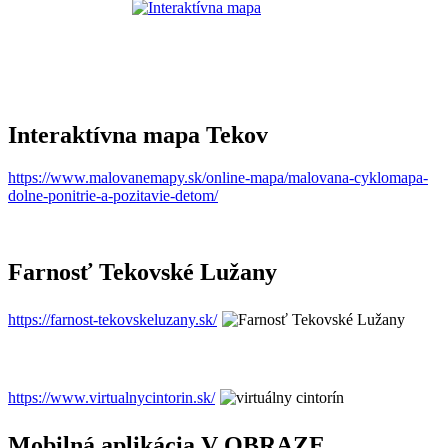
Interaktívna mapa Tekov
https://www.malovanemapy.sk/online-mapa/malovana-cyklomapa-
dolne-ponitrie-a-pozitavie-detom/
Farnosť Tekovské Lužany
https://farnost-tekovskeluzany.sk/
https://www.virtualnycintorin.sk/
Mobilná aplikácia V OBRAZE