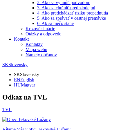
2. Ako sa vyhnúť podvodom
3. Ako sa chrániť pred zlodejmi
4. Ako predchádzať riziku prepadnutia
5. Ako sa správať v cestnej premávke
6. Ak sa niečo stane
Krízové situácie
Otázky a odpovede
Kontakt
Kontakty
Mapa webu
Námety občanov
SK
Slovensky
SK
Slovensky
EN
English
HU
Magyar
Odkaz na TVL
TVL
Vítame Vás v obci
Tekovské Lužany