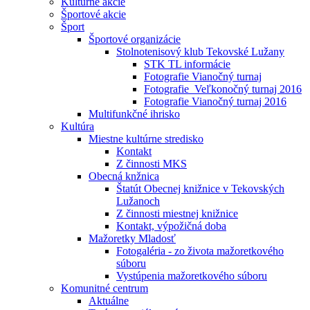
Kultúrne akcie
Športové akcie
Šport
Športové organizácie
Stolnotenisový klub Tekovské Lužany
STK TL informácie
Fotografie Vianočný turnaj
Fotografie_Veľkonočný turnaj 2016
Fotografie Vianočný turnaj 2016
Multifunkčné ihrisko
Kultúra
Miestne kultúrne stredisko
Kontakt
Z činnosti MKS
Obecná knžnica
Štatút Obecnej knižnice v Tekovských
Lužanoch
Z činnosti miestnej knižnice
Kontakt, výpožičná doba
Mažoretky Mladosť
Fotogaléria - zo života mažoretkového
súboru
Vystúpenia mažoretkového súboru
Komunitné centrum
Aktuálne