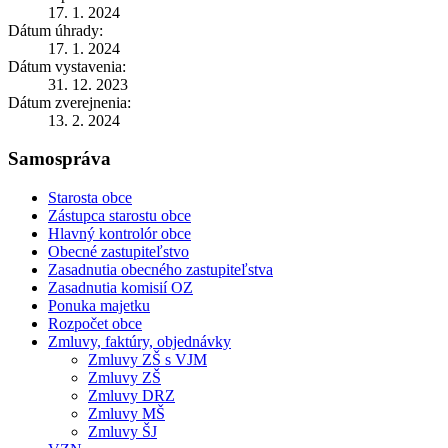
17. 1. 2024
Dátum úhrady:
17. 1. 2024
Dátum vystavenia:
31. 12. 2023
Dátum zverejnenia:
13. 2. 2024
Samospráva
Starosta obce
Zástupca starostu obce
Hlavný kontrolór obce
Obecné zastupiteľstvo
Zasadnutia obecného zastupiteľstva
Zasadnutia komisií OZ
Ponuka majetku
Rozpočet obce
Zmluvy, faktúry, objednávky
Zmluvy ZŠ s VJM
Zmluvy ZŠ
Zmluvy DRZ
Zmluvy MŠ
Zmluvy ŠJ