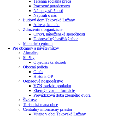
Terénna sociálna práca
Pracovné poradenstvo
Námety, sťažnosti
Napísali o nás
Ľudový dom Tekovské Lužany
Adresa, kontakt
Združenia a organizácie
Cirkvi, náboženské spoločnosti
Dobrovoľný hasičský zbor
Materské centrum
Pre občanov a návštevníkov
Aktuality
Služby
Objednávka služieb
Obecná polícia
O nás
História OP
Odpadové hospodárstvo
VZN, sadzba poplatku
Zberný dvor - informácie
Prevádzková doba zberného dvora
Školstvo
Turistická mapa obce
Centrálny informačný priestor
Vitajte v obci Tekovské Lužany