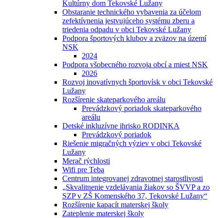
Kultúrny dom Tekovské Lužany
Obstaranie technického vybavenia za účelom
zefektívnenia jestvujúceho systému zberu a
triedenia odpadu v obci Tekovské Lužany
Podpora športových klubov a zväzov na území
NSK
2024
Podpora všobecného rozvoja obcí a miest NSK
2026
Rozvoj inovatívnych športovísk v obci Tekovské
Lužany
Rozšírenie skateparkového areálu
Prevádzkový poriadok skateparkového
areálu
Detské inkluzívne ihrisko RODINKA
Prevádzkový poriadok
Riešenie migračných výziev v obci Tekovské
Lužany
Merač rýchlosti
Wifi pre Teba
Centrum integrovanej zdravotnej starostlivosti
„Skvalitnenie vzdelávania žiakov so ŠVVP a zo
SZP v ZŠ Komenského 37, Tekovské Lužany“
Rozšírenie kapacít materskej školy
Zateplenie materskej školy