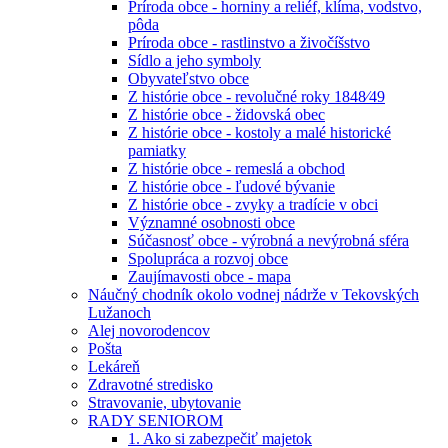
Príroda obce - horniny a reliéf, klíma, vodstvo,
pôda
Príroda obce - rastlinstvo a živočíšstvo
Sídlo a jeho symboly
Obyvateľstvo obce
Z histórie obce - revolučné roky 1848⁄49
Z histórie obce - židovská obec
Z histórie obce - kostoly a malé historické
pamiatky
Z histórie obce - remeslá a obchod
Z histórie obce - ľudové bývanie
Z histórie obce - zvyky a tradície v obci
Významné osobnosti obce
Súčasnosť obce - výrobná a nevýrobná sféra
Spolupráca a rozvoj obce
Zaujímavosti obce - mapa
Náučný chodník okolo vodnej nádrže v Tekovských
Lužanoch
Alej novorodencov
Pošta
Lekáreň
Zdravotné stredisko
Stravovanie, ubytovanie
RADY SENIOROM
1. Ako si zabezpečiť majetok