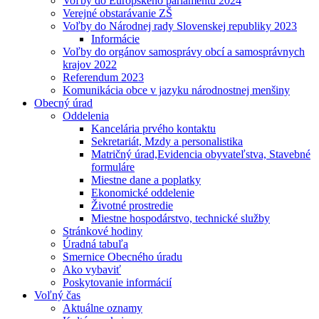
Voľby do Európskeho parlamentu 2024
Verejné obstarávanie ZŠ
Voľby do Národnej rady Slovenskej republiky 2023
Informácie
Voľby do orgánov samosprávy obcí a samosprávnych
krajov 2022
Referendum 2023
Komunikácia obce v jazyku národnostnej menšiny
Obecný úrad
Oddelenia
Kancelária prvého kontaktu
Sekretariát, Mzdy a personalistika
Matričný úrad,Evidencia obyvateľstva, Stavebné
formuláre
Miestne dane a poplatky
Ekonomické oddelenie
Životné prostredie
Miestne hospodárstvo, technické služby
Stránkové hodiny
Úradná tabuľa
Smernice Obecného úradu
Ako vybaviť
Poskytovanie informácií
Voľný čas
Aktuálne oznamy