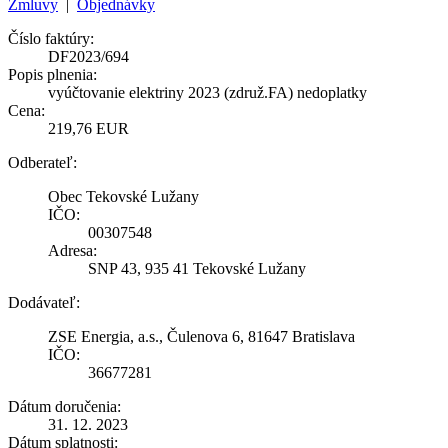
Zmluvy
|
Objednávky
Číslo faktúry:
DF2023/694
Popis plnenia:
vyúčtovanie elektriny 2023 (združ.FA) nedoplatky
Cena:
219,76 EUR
Odberateľ:
Obec Tekovské Lužany
IČO:
00307548
Adresa:
SNP 43, 935 41 Tekovské Lužany
Dodávateľ:
ZSE Energia, a.s., Čulenova 6, 81647 Bratislava
IČO:
36677281
Dátum doručenia:
31. 12. 2023
Dátum splatnosti: