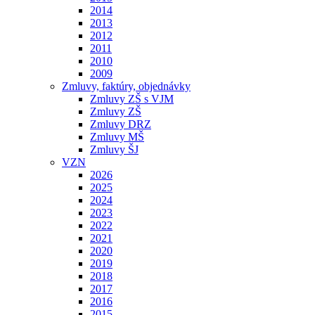
2014
2013
2012
2011
2010
2009
Zmluvy, faktúry, objednávky
Zmluvy ZŠ s VJM
Zmluvy ZŠ
Zmluvy DRZ
Zmluvy MŠ
Zmluvy ŠJ
VZN
2026
2025
2024
2023
2022
2021
2020
2019
2018
2017
2016
2015