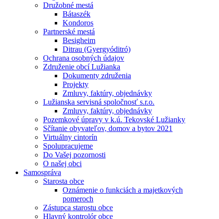
Družobné mestá
Bátaszék
Kondoros
Partnerské mestá
Besigheim
Ditrau (Gyergyóditró)
Ochrana osobných údajov
Združenie obcí Lužianka
Dokumenty združenia
Projekty
Zmluvy, faktúry, objednávky
Lužianska servisná spoločnosť s.r.o.
Zmluvy, faktúry, objednávky
Pozemkové úpravy v k.ú. Tekovské Lužianky
Sčítanie obyvateľov, domov a bytov 2021
Virtuálny cintorín
Spolupracujeme
Do Vašej pozornosti
O našej obci
Samospráva
Starosta obce
Oznámenie o funkciách a majetkových
pomeroch
Zástupca starostu obce
Hlavný kontrolór obce