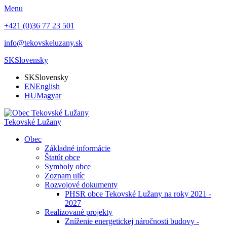
Menu
+421 (0)36 77 23 501
info@tekovskeluzany.sk
SK
Slovensky
SK
Slovensky
EN
English
HU
Magyar
Tekovské Lužany
Obec
Základné informácie
Štatút obce
Symboly obce
Zoznam ulíc
Rozvojové dokumenty
PHSR obce Tekovské Lužany na roky 2021 -
2027
Realizované projekty
Zníženie energetickej náročnosti budovy -