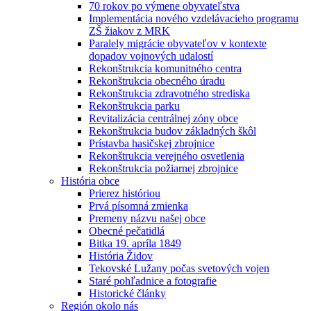
70 rokov po výmene obyvateľstva
Implementácia nového vzdelávacieho programu
ZŠ žiakov z MRK
Paralely migrácie obyvateľov v kontexte
dopadov vojnových udalostí
Rekonštrukcia komunitného centra
Rekonštrukcia obecného úradu
Rekonštrukcia zdravotného strediska
Rekonštrukcia parku
Revitalizácia centrálnej zóny obce
Rekonštrukcia budov základných škôl
Prístavba hasičskej zbrojnice
Rekonštrukcia verejného osvetlenia
Rekonštrukcia požiarnej zbrojnice
História obce
Prierez históriou
Prvá písomná zmienka
Premeny názvu našej obce
Obecné pečatidlá
Bitka 19. apríla 1849
História Židov
Tekovské Lužany počas svetových vojen
Staré pohľadnice a fotografie
Historické články
Región okolo nás