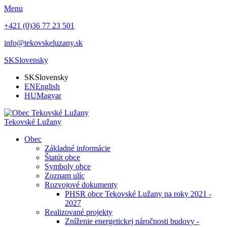
Menu
+421 (0)36 77 23 501
info@tekovskeluzany.sk
SK
Slovensky
SK
Slovensky
EN
English
HU
Magyar
Tekovské Lužany
Obec
Základné informácie
Štatút obce
Symboly obce
Zoznam ulíc
Rozvojové dokumenty
PHSR obce Tekovské Lužany na roky 2021 -
2027
Realizované projekty
Zníženie energetickej náročnosti budovy -