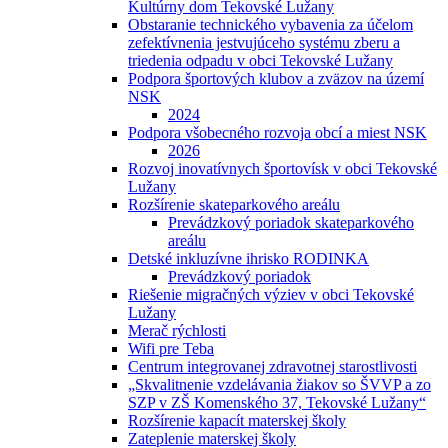
Kultúrny dom Tekovské Lužany
Obstaranie technického vybavenia za účelom
zefektívnenia jestvujúceho systému zberu a
triedenia odpadu v obci Tekovské Lužany
Podpora športových klubov a zväzov na území
NSK
2024
Podpora všobecného rozvoja obcí a miest NSK
2026
Rozvoj inovatívnych športovísk v obci Tekovské
Lužany
Rozšírenie skateparkového areálu
Prevádzkový poriadok skateparkového
areálu
Detské inkluzívne ihrisko RODINKA
Prevádzkový poriadok
Riešenie migračných výziev v obci Tekovské
Lužany
Merač rýchlosti
Wifi pre Teba
Centrum integrovanej zdravotnej starostlivosti
„Skvalitnenie vzdelávania žiakov so ŠVVP a zo
SZP v ZŠ Komenského 37, Tekovské Lužany“
Rozšírenie kapacít materskej školy
Zateplenie materskej školy