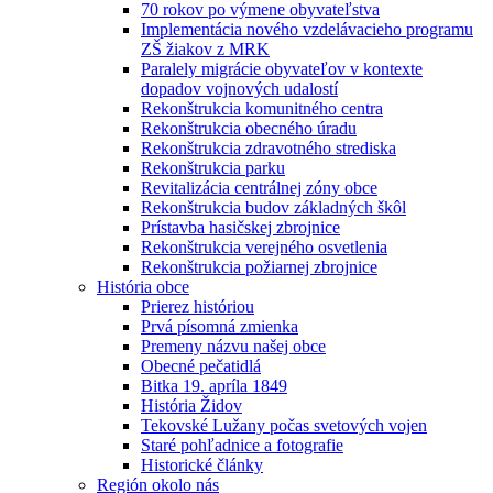
70 rokov po výmene obyvateľstva
Implementácia nového vzdelávacieho programu
ZŠ žiakov z MRK
Paralely migrácie obyvateľov v kontexte
dopadov vojnových udalostí
Rekonštrukcia komunitného centra
Rekonštrukcia obecného úradu
Rekonštrukcia zdravotného strediska
Rekonštrukcia parku
Revitalizácia centrálnej zóny obce
Rekonštrukcia budov základných škôl
Prístavba hasičskej zbrojnice
Rekonštrukcia verejného osvetlenia
Rekonštrukcia požiarnej zbrojnice
História obce
Prierez históriou
Prvá písomná zmienka
Premeny názvu našej obce
Obecné pečatidlá
Bitka 19. apríla 1849
História Židov
Tekovské Lužany počas svetových vojen
Staré pohľadnice a fotografie
Historické články
Región okolo nás