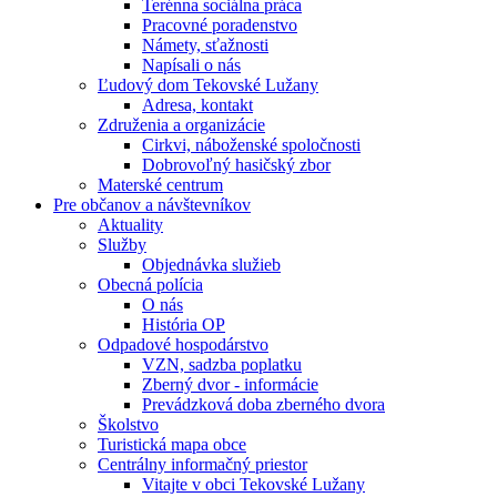
Terénna sociálna práca
Pracovné poradenstvo
Námety, sťažnosti
Napísali o nás
Ľudový dom Tekovské Lužany
Adresa, kontakt
Združenia a organizácie
Cirkvi, náboženské spoločnosti
Dobrovoľný hasičský zbor
Materské centrum
Pre občanov a návštevníkov
Aktuality
Služby
Objednávka služieb
Obecná polícia
O nás
História OP
Odpadové hospodárstvo
VZN, sadzba poplatku
Zberný dvor - informácie
Prevádzková doba zberného dvora
Školstvo
Turistická mapa obce
Centrálny informačný priestor
Vitajte v obci Tekovské Lužany