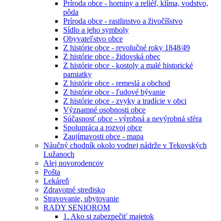
Príroda obce - horniny a reliéf, klíma, vodstvo,
pôda
Príroda obce - rastlinstvo a živočíšstvo
Sídlo a jeho symboly
Obyvateľstvo obce
Z histórie obce - revolučné roky 1848⁄49
Z histórie obce - židovská obec
Z histórie obce - kostoly a malé historické
pamiatky
Z histórie obce - remeslá a obchod
Z histórie obce - ľudové bývanie
Z histórie obce - zvyky a tradície v obci
Významné osobnosti obce
Súčasnosť obce - výrobná a nevýrobná sféra
Spolupráca a rozvoj obce
Zaujímavosti obce - mapa
Náučný chodník okolo vodnej nádrže v Tekovských
Lužanoch
Alej novorodencov
Pošta
Lekáreň
Zdravotné stredisko
Stravovanie, ubytovanie
RADY SENIOROM
1. Ako si zabezpečiť majetok