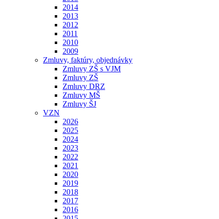
2014
2013
2012
2011
2010
2009
Zmluvy, faktúry, objednávky
Zmluvy ZŠ s VJM
Zmluvy ZŠ
Zmluvy DRZ
Zmluvy MŠ
Zmluvy ŠJ
VZN
2026
2025
2024
2023
2022
2021
2020
2019
2018
2017
2016
2015