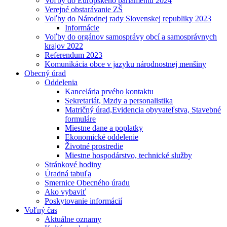
Voľby do Európskeho parlamentu 2024
Verejné obstarávanie ZŠ
Voľby do Národnej rady Slovenskej republiky 2023
Informácie
Voľby do orgánov samosprávy obcí a samosprávnych
krajov 2022
Referendum 2023
Komunikácia obce v jazyku národnostnej menšiny
Obecný úrad
Oddelenia
Kancelária prvého kontaktu
Sekretariát, Mzdy a personalistika
Matričný úrad,Evidencia obyvateľstva, Stavebné
formuláre
Miestne dane a poplatky
Ekonomické oddelenie
Životné prostredie
Miestne hospodárstvo, technické služby
Stránkové hodiny
Úradná tabuľa
Smernice Obecného úradu
Ako vybaviť
Poskytovanie informácií
Voľný čas
Aktuálne oznamy