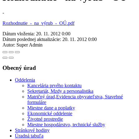
-
Rozhodnutie_-_na_výrub_-_OÚ.pdf
Dátum vloženia:
20. 11. 2012 0:00
Dátum poslednej aktualizácie:
20. 11. 2012 0:00
Autor:
Super Admin
Obecný úrad
Oddelenia
Kancelária prvého kontaktu
Sekretariát, Mzdy a personalistika
Matričný úrad,Evidencia obyvateľstva, Stavebné
formuláre
Miestne dane a poplatky
Ekonomické oddelenie
Životné prostredie
Miestne hospodárstvo, technické služby
Stránkové hodiny
Úradná tabuľa