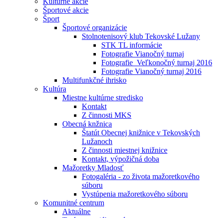
Kultúrne akcie
Športové akcie
Šport
Športové organizácie
Stolnotenisový klub Tekovské Lužany
STK TL informácie
Fotografie Vianočný turnaj
Fotografie_Veľkonočný turnaj 2016
Fotografie Vianočný turnaj 2016
Multifunkčné ihrisko
Kultúra
Miestne kultúrne stredisko
Kontakt
Z činnosti MKS
Obecná knžnica
Štatút Obecnej knižnice v Tekovských
Lužanoch
Z činnosti miestnej knižnice
Kontakt, výpožičná doba
Mažoretky Mladosť
Fotogaléria - zo života mažoretkového
súboru
Vystúpenia mažoretkového súboru
Komunitné centrum
Aktuálne