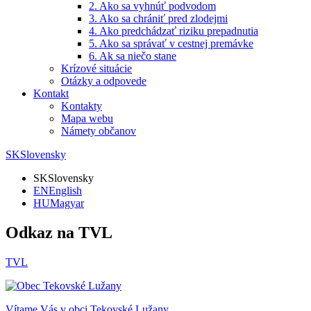
2. Ako sa vyhnúť podvodom
3. Ako sa chrániť pred zlodejmi
4. Ako predchádzať riziku prepadnutia
5. Ako sa správať v cestnej premávke
6. Ak sa niečo stane
Krízové situácie
Otázky a odpovede
Kontakt
Kontakty
Mapa webu
Námety občanov
SK
Slovensky
SK
Slovensky
EN
English
HU
Magyar
Odkaz na TVL
TVL
Vítame Vás v obci
Tekovské Lužany