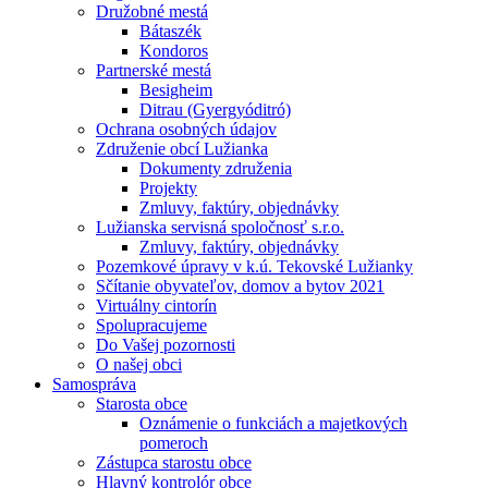
Družobné mestá
Bátaszék
Kondoros
Partnerské mestá
Besigheim
Ditrau (Gyergyóditró)
Ochrana osobných údajov
Združenie obcí Lužianka
Dokumenty združenia
Projekty
Zmluvy, faktúry, objednávky
Lužianska servisná spoločnosť s.r.o.
Zmluvy, faktúry, objednávky
Pozemkové úpravy v k.ú. Tekovské Lužianky
Sčítanie obyvateľov, domov a bytov 2021
Virtuálny cintorín
Spolupracujeme
Do Vašej pozornosti
O našej obci
Samospráva
Starosta obce
Oznámenie o funkciách a majetkových
pomeroch
Zástupca starostu obce
Hlavný kontrolór obce