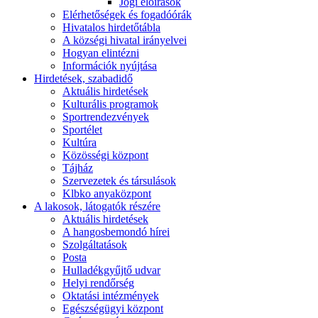
Jogi előírások
Elérhetőségek és fogadóórák
Hivatalos hirdetőtábla
A községi hivatal irányelvei
Hogyan elintézni
Információk nyújtása
Hirdetések, szabadidő
Aktuális hirdetések
Kulturális programok
Sportrendezvények
Sportélet
Kultúra
Közösségi központ
Tájház
Szervezetek és társulások
Klbko anyaközpont
A lakosok, látogatók részére
Aktuális hirdetések
A hangosbemondó hírei
Szolgáltatások
Posta
Hulladékgyűjtő udvar
Helyi rendőrség
Oktatási intézmények
Egészségügyi központ