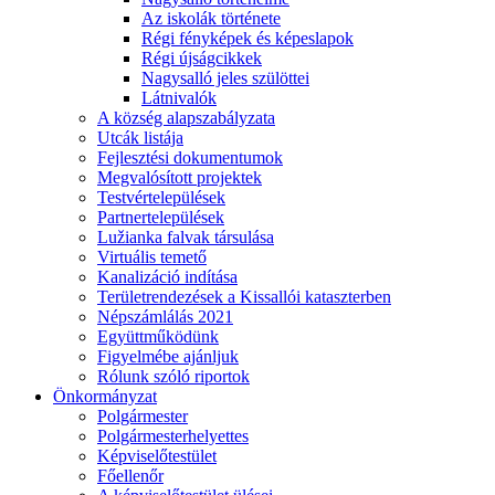
Az iskolák története
Régi fényképek és képeslapok
Régi újságcikkek
Nagysalló jeles szülöttei
Látnivalók
A község alapszabályzata
Utcák listája
Fejlesztési dokumentumok
Megvalósított projektek
Testvértelepülések
Partnertelepülések
Lužianka falvak társulása
Virtuális temető
Kanalizáció indítása
Területrendezések a Kissallói kataszterben
Népszámlálás 2021
Együttműködünk
Figyelmébe ajánljuk
Rólunk szóló riportok
Önkormányzat
Polgármester
Polgármesterhelyettes
Képviselőtestület
Főellenőr