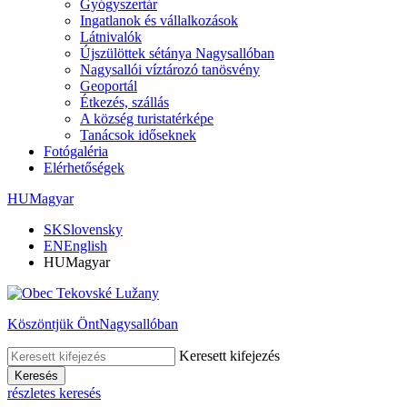
Gyógyszertár
Ingatlanok és vállalkozások
Látnivalók
Újszülöttek sétánya Nagysallóban
Nagysallói víztározó tanösvény
Geoportál
Étkezés, szállás
A község turistatérképe
Tanácsok időseknek
Fotógaléria
Elérhetőségek
HU
Magyar
SK
Slovensky
EN
English
HU
Magyar
Köszöntjük Önt
Nagysallóban
Keresett kifejezés
Keresés
részletes keresés