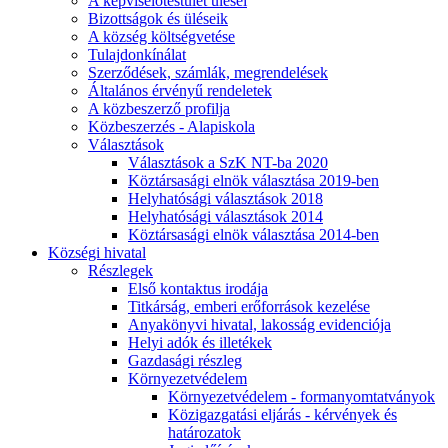
A képviselőtestület ülései
Bizottságok és üléseik
A község költségvetése
Tulajdonkínálat
Szerződések, számlák, megrendelések
Általános érvényű rendeletek
A közbeszerző profilja
Közbeszerzés - Alapiskola
Választások
Választások a SzK NT-ba 2020
Köztársasági elnök választása 2019-ben
Helyhatósági választások 2018
Helyhatósági választások 2014
Köztársasági elnök választása 2014-ben
Községi hivatal
Részlegek
Első kontaktus irodája
Titkárság, emberi erőforrások kezelése
Anyakönyvi hivatal, lakosság evidenciója
Helyi adók és illetékek
Gazdasági részleg
Környezetvédelem
Környezetvédelem - formanyomtatványok
Közigazgatási eljárás - kérvények és
határozatok