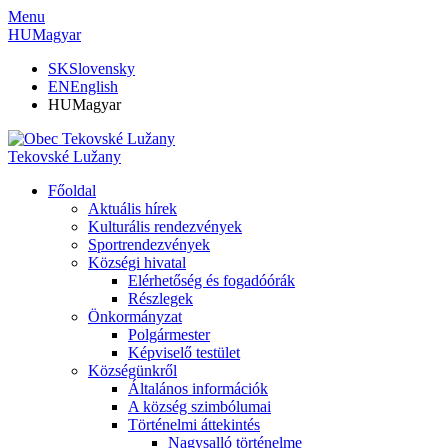
Menu
HU
Magyar
SK
Slovensky
EN
English
HU
Magyar
Tekovské Lužany
Főoldal
Aktuális hírek
Kulturális rendezvények
Sportrendezvények
Községi hivatal
Elérhetőség és fogadóórák
Részlegek
Önkormányzat
Polgármester
Képviselő testület
Községünkről
Általános információk
A község szimbólumai
Történelmi áttekintés
Nagysalló történelme