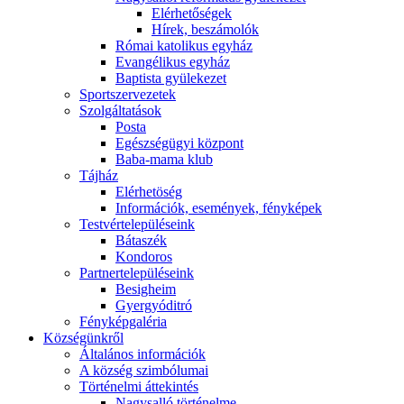
Elérhetőségek
Hírek, beszámolók
Római katolikus egyház
Evangélikus egyház
Baptista gyülekezet
Sportszervezetek
Szolgáltatások
Posta
Egészségügyi központ
Baba-mama klub
Tájház
Elérhetöség
Információk, események, fényképek
Testvértelepüléseink
Bátaszék
Kondoros
Partnertelepüléseink
Besigheim
Gyergyóditró
Fényképgaléria
Községünkről
Általános információk
A község szimbólumai
Történelmi áttekintés
Nagysalló történelme