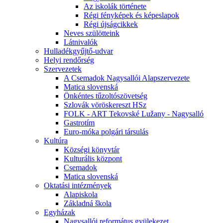
Az iskolák története
Régi fényképek és képeslapok
Régi újságcikkek
Neves szülötteink
Látnivalók
Hulladékgyűjtő-udvar
Helyi rendőrség
Szervezetek
A Csemadok Nagysallói Alapszervezete
Matica slovenská
Önkéntes tűzoltószövetség
Szlovák vöröskereszt HSz
FOLK - ART Tekovské Lužany - Nagysalló
Gastrotím
Euro-móka polgári társulás
Kultúra
Községi könyvtár
Kulturális központ
Csemadok
Matica slovenská
Oktatási intézmények
Alapiskola
Základná škola
Egyházak
Nagysallói református gyülekezet