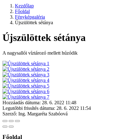
Kezdőlap
Főoldal
Fényképgaléria
Újszülöttek sétánya
Újszülöttek sétánya
A nagysallói víztározó mellett húzódik
Hozzáadás dátuma:
28. 6. 2022 11:48
Legutóbbi frissítés dátuma:
28. 6. 2022 11:54
Szerző:
Ing. Margaréta Szabóová
Főoldal