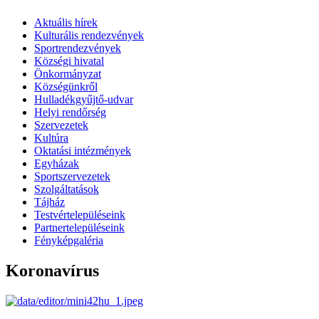
Aktuális hírek
Kulturális rendezvények
Sportrendezvények
Községi hivatal
Önkormányzat
Községünkről
Hulladékgyűjtő-udvar
Helyi rendőrség
Szervezetek
Kultúra
Oktatási intézmények
Egyházak
Sportszervezetek
Szolgáltatások
Tájház
Testvértelepüléseink
Partnertelepüléseink
Fényképgaléria
Koronavírus