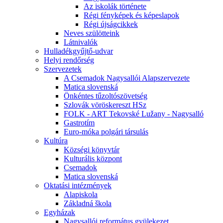
Az iskolák története
Régi fényképek és képeslapok
Régi újságcikkek
Neves szülötteink
Látnivalók
Hulladékgyűjtő-udvar
Helyi rendőrség
Szervezetek
A Csemadok Nagysallói Alapszervezete
Matica slovenská
Önkéntes tűzoltószövetség
Szlovák vöröskereszt HSz
FOLK - ART Tekovské Lužany - Nagysalló
Gastrotím
Euro-móka polgári társulás
Kultúra
Községi könyvtár
Kulturális központ
Csemadok
Matica slovenská
Oktatási intézmények
Alapiskola
Základná škola
Egyházak
Nagysallói református gyülekezet