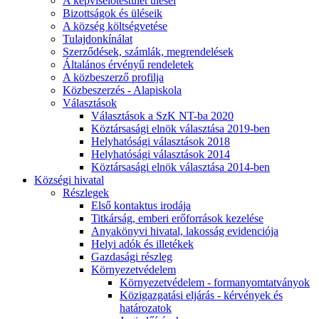
A képviselőtestület ülései
Bizottságok és üléseik
A község költségvetése
Tulajdonkínálat
Szerződések, számlák, megrendelések
Általános érvényű rendeletek
A közbeszerző profilja
Közbeszerzés - Alapiskola
Választások
Választások a SzK NT-ba 2020
Köztársasági elnök választása 2019-ben
Helyhatósági választások 2018
Helyhatósági választások 2014
Köztársasági elnök választása 2014-ben
Községi hivatal
Részlegek
Első kontaktus irodája
Titkárság, emberi erőforrások kezelése
Anyakönyvi hivatal, lakosság evidenciója
Helyi adók és illetékek
Gazdasági részleg
Környezetvédelem
Környezetvédelem - formanyomtatványok
Közigazgatási eljárás - kérvények és
határozatok