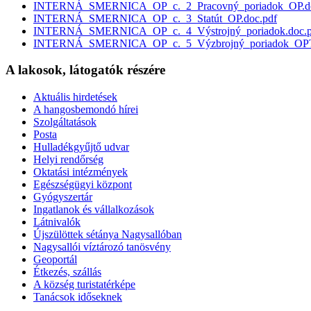
INTERNÁ_SMERNICA_OP_c._2_Pracovný_poriadok_OP.do
INTERNÁ_SMERNICA_OP_c._3_Statút_OP.doc.pdf
INTERNÁ_SMERNICA_OP_c._4_Výstrojný_poriadok.doc.p
INTERNÁ_SMERNICA_OP_c._5_Výzbrojný_poriadok_OPT
A lakosok, látogatók részére
Aktuális hirdetések
A hangosbemondó hírei
Szolgáltatások
Posta
Hulladékgyűjtő udvar
Helyi rendőrség
Oktatási intézmények
Egészségügyi központ
Gyógyszertár
Ingatlanok és vállalkozások
Látnivalók
Újszülöttek sétánya Nagysallóban
Nagysallói víztározó tanösvény
Geoportál
Étkezés, szállás
A község turistatérképe
Tanácsok időseknek