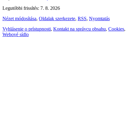
Legutóbbi frissítés: 7. 8. 2026
Nézet módosítása
,
Oldalak szerkezete
,
RSS
,
Nyomtatás
Vyhlásenie o prístupnosti
,
Kontakt na správcu obsahu
,
Cookies
,
Webové sídlo