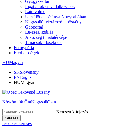
Gyógyszertár
Ingatlanok és vállalkozások
Látnivalók
Újszülöttek sétánya Nagysallóban
Nagysallói víztározó tanösvény
Geoportál
Étkezés, szállás
A község turistatérképe
Tanácsok időseknek
Fotógaléria
Elérhetőségek
HU
Magyar
SK
Slovensky
EN
English
HU
Magyar
Köszöntjük Önt
Nagysallóban
Keresett kifejezés
Keresés
részletes keresés