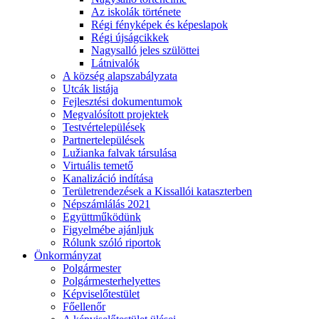
Az iskolák története
Régi fényképek és képeslapok
Régi újságcikkek
Nagysalló jeles szülöttei
Látnivalók
A község alapszabályzata
Utcák listája
Fejlesztési dokumentumok
Megvalósított projektek
Testvértelepülések
Partnertelepülések
Lužianka falvak társulása
Virtuális temető
Kanalizáció indítása
Területrendezések a Kissallói kataszterben
Népszámlálás 2021
Együttműködünk
Figyelmébe ajánljuk
Rólunk szóló riportok
Önkormányzat
Polgármester
Polgármesterhelyettes
Képviselőtestület
Főellenőr