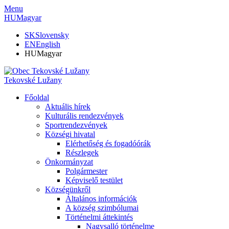
Menu
HU
Magyar
SK
Slovensky
EN
English
HU
Magyar
Tekovské Lužany
Főoldal
Aktuális hírek
Kulturális rendezvények
Sportrendezvények
Községi hivatal
Elérhetőség és fogadóórák
Részlegek
Önkormányzat
Polgármester
Képviselő testület
Községünkről
Általános információk
A község szimbólumai
Történelmi áttekintés
Nagysalló történelme