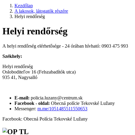
Kezdőlap
A lakosok, látogatók részére
Helyi rendőrség
Helyi rendőrség
A helyi rendőrség elérhetősége - 24 órában hívható: 0903 475 993
Székhely:
Helyi rendőrség
Osloboditeľov 16 (Felszabadítók utca)
935 41, Nagysalló
E-mail:
policia.luzany@centrum.sk
Facebook - oldal:
Obecná polície Tekovské Lužany
Messenger:
m.me/1051485511550653
Facebook: Obecná Polícia Tekovské Lužany