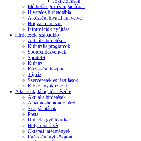
Jogi előírások
Elérhetőségek és fogadóórák
Hivatalos hirdetőtábla
A községi hivatal irányelvei
Hogyan elintézni
Információk nyújtása
Hirdetések, szabadidő
Aktuális hirdetések
Kulturális programok
Sportrendezvények
Sportélet
Kultúra
Közösségi központ
Tájház
Szervezetek és társulások
Klbko anyaközpont
A lakosok, látogatók részére
Aktuális hirdetések
A hangosbemondó hírei
Szolgáltatások
Posta
Hulladékgyűjtő udvar
Helyi rendőrség
Oktatási intézmények
Egészségügyi központ