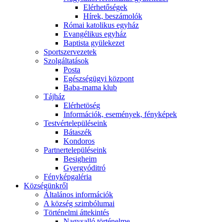
Elérhetőségek
Hírek, beszámolók
Római katolikus egyház
Evangélikus egyház
Baptista gyülekezet
Sportszervezetek
Szolgáltatások
Posta
Egészségügyi központ
Baba-mama klub
Tájház
Elérhetöség
Információk, események, fényképek
Testvértelepüléseink
Bátaszék
Kondoros
Partnertelepüléseink
Besigheim
Gyergyóditró
Fényképgaléria
Községünkről
Általános információk
A község szimbólumai
Történelmi áttekintés
Nagysalló történelme