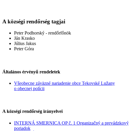
A községi rendőrség tagjai
Peter Podhorský - rendőrfőnök
Ján Krasko
Július Jakus
Peter Góra
Általános érvényű rendeletek
Všeobecne záväzné nariadenie obce Tekovské Lužany
o obecnej polícii
A községi rendőrség irányelvei
INTERNÁ SMERNICA OP č. 1 Organizačný a prevádzkový
poriadok