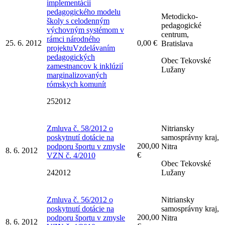
implementácii
pedagogického modelu
Metodicko-
školy s celodenným
pedagogické
výchovným systémom v
centrum,
rámci národného
25. 6. 2012
0,00 €
Bratislava
projektuVzdelávaním
pedagogických
Obec Tekovské
zamestnancov k inklúzií
Lužany
marginalizovaných
rómskych komunít
252012
Zmluva č. 58/2012 o
Nitriansky
poskytnutí dotácie na
samosprávny kraj,
200,00
podporu športu v zmysle
Nitra
8. 6. 2012
€
VZN č. 4/2010
Obec Tekovské
242012
Lužany
Zmluva č. 56/2012 o
Nitriansky
poskytnutí dotácie na
samosprávny kraj,
200,00
podporu športu v zmysle
Nitra
8. 6. 2012