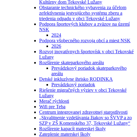
Kultúrny dom Tekovské Lužany
Obstaranie technického vybavenia za účelom
zefektívnenia jestvujúceho systému zberu a
triedenia odpadu v obci Tekovské Lužany
Podpora športových klubov a zväzov na území
NSK
2024
Podpora všobecného rozvoja obcí a miest NSK
2026
Rozvoj inovatívnych športovísk v obci Tekovské
Lužany
Rozšírenie skateparkového areálu
Prevádzkový poriadok skateparkového
areálu
Detské inkluzívne ihrisko RODINKA
Prevádzkový poriadok
Riešenie migračných výziev v obci Tekovské
Lužany
Merač rýchlosti
Wifi pre Teba
Centrum integrovanej zdravotnej starostlivosti
„Skvalitnenie vzdelávania žiakov so ŠVVP a zo
SZP v ZŠ Komenského 37, Tekovské Lužany“
Rozšírenie kapacít materskej školy
Zateplenie materskej školy