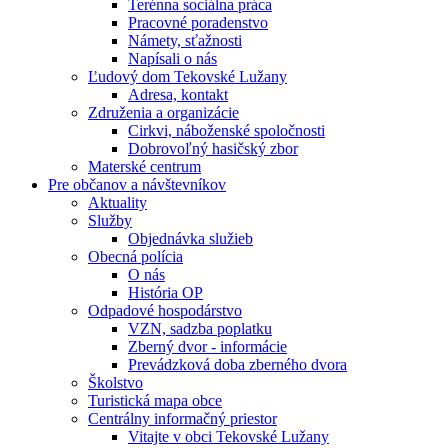
Terénna sociálna práca
Pracovné poradenstvo
Námety, sťažnosti
Napísali o nás
Ľudový dom Tekovské Lužany
Adresa, kontakt
Združenia a organizácie
Cirkvi, náboženské spoločnosti
Dobrovoľný hasičský zbor
Materské centrum
Pre občanov a návštevníkov
Aktuality
Služby
Objednávka služieb
Obecná polícia
O nás
História OP
Odpadové hospodárstvo
VZN, sadzba poplatku
Zberný dvor - informácie
Prevádzková doba zberného dvora
Školstvo
Turistická mapa obce
Centrálny informačný priestor
Vitajte v obci Tekovské Lužany