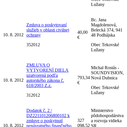
Lužany
Bc. Jana
Zmluva o poskytovaní
Magdolenová,
služieb v oblasti civilnej
Belecká 374, 941
40,00
10. 8. 2012
ochrany
48 Podhájska
€
352012
Obec Tekovské
Lužany
ZMLUVA O
Michal Rostás -
VYTVORENÍ DIELA
SOUNDVISION,
uzatvorená podľa
793,34
Nová Dubnica
10. 8. 2012
autorského zákona č.
€
618/2003 Z.z.
Obec Tekovské
Lužany
312012
Dodatok č. 2 /
Ministerstvo
DZ221101206800102 k
pôdohospodárstva
327
zmluve o poskytnutí
a rozvoja vidieka
10. 8. 2012
098,52
nenávratného finančného
SR