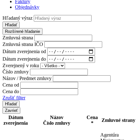
Faktúry
Objednávky
Hľadaný výraz
Hľadať
Rozšírené hľadanie
Zmluvná strana
Zmluvná strana IČO
Dátum zverejnenia od
Dátum zverejnenia do
Zverejnený v roku
Číslo zmluvy
Názov / Predmet zmluvy
Cena od
Cena do
Zrušiť filter
Zavrieť
Dátum
Názov
Cena
Zmluvné strany
zverejnenia
Číslo zmluvy
*
Agentúra