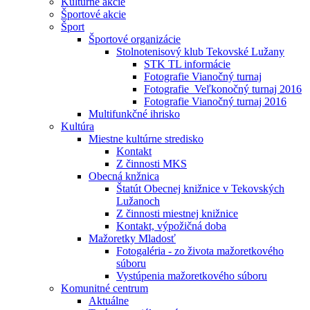
Kultúrne akcie
Športové akcie
Šport
Športové organizácie
Stolnotenisový klub Tekovské Lužany
STK TL informácie
Fotografie Vianočný turnaj
Fotografie_Veľkonočný turnaj 2016
Fotografie Vianočný turnaj 2016
Multifunkčné ihrisko
Kultúra
Miestne kultúrne stredisko
Kontakt
Z činnosti MKS
Obecná knžnica
Štatút Obecnej knižnice v Tekovských
Lužanoch
Z činnosti miestnej knižnice
Kontakt, výpožičná doba
Mažoretky Mladosť
Fotogaléria - zo života mažoretkového
súboru
Vystúpenia mažoretkového súboru
Komunitné centrum
Aktuálne