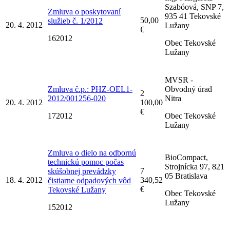
Szabóová, SNP 7,
Zmluva o poskytovaní
935 41 Tekovské
50,00
služieb č. 1/2012
20. 4. 2012
Lužany
€
162012
Obec Tekovské
Lužany
MVSR -
Zmluva č.p.: PHZ-OEL1-
Obvodný úrad
2
2012/001256-020
Nitra
20. 4. 2012
100,00
€
172012
Obec Tekovské
Lužany
Zmluva o dielo na odbornú
BioCompact,
technickú pomoc počas
Strojnícka 97, 821
7
skúšobnej prevádzky
05 Bratislava
18. 4. 2012
340,52
čistiarne odpadových vôd
€
Tekovské Lužany
Obec Tekovské
Lužany
152012