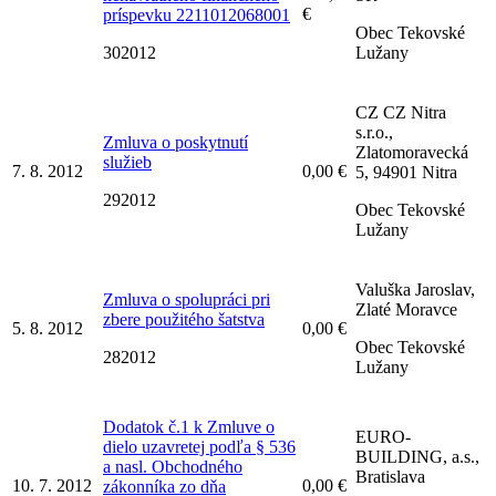
€
príspevku 2211012068001
Obec Tekovské
302012
Lužany
CZ CZ Nitra
s.r.o.,
Zmluva o poskytnutí
Zlatomoravecká
služieb
7. 8. 2012
0,00 €
5, 94901 Nitra
292012
Obec Tekovské
Lužany
Valuška Jaroslav,
Zmluva o spolupráci pri
Zlaté Moravce
zbere použitého šatstva
5. 8. 2012
0,00 €
Obec Tekovské
282012
Lužany
Dodatok č.1 k Zmluve o
EURO-
dielo uzavretej podľa § 536
BUILDING, a.s.,
a nasl. Obchodného
Bratislava
10. 7. 2012
0,00 €
zákonníka zo dňa