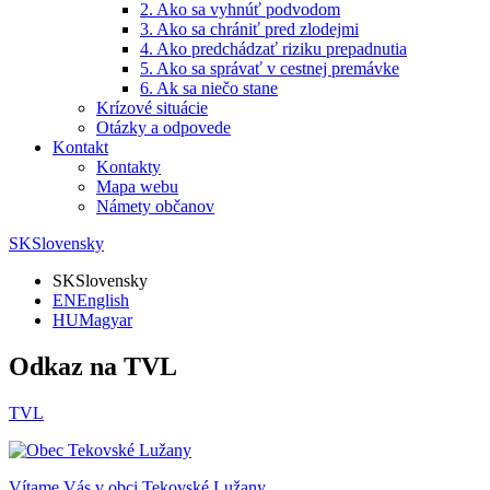
2. Ako sa vyhnúť podvodom
3. Ako sa chrániť pred zlodejmi
4. Ako predchádzať riziku prepadnutia
5. Ako sa správať v cestnej premávke
6. Ak sa niečo stane
Krízové situácie
Otázky a odpovede
Kontakt
Kontakty
Mapa webu
Námety občanov
SK
Slovensky
SK
Slovensky
EN
English
HU
Magyar
Odkaz na TVL
TVL
Vítame Vás v obci
Tekovské Lužany