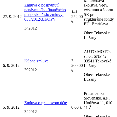
Ministerstva
Zmluva o poskytnutí
školstva, vedy,
nenávratného finančného
výskumu a športu
141
príspevku číslo zmluvy:
SR pre
27. 9. 2012
252,00
038/2012/3.1/OPV
štrukturálne fondy
€
EÚ, Bratislava
342012
Obec Tekovské
Lužany
AUTO-MOTO,
s.r.o., SNP 42,
3
Kúpna zmluva
93541 Tekovské
6. 9. 2012
200,00
Lužany
392012
€
Obec Tekovské
Lužany
Prima banka
Slovensko, a.s.,
Zmluva o grantovom účte
Hodžova 11, 010
5. 9. 2012
0,00 €
11 Žilina
322012
Obec Tekovské