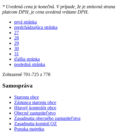
* Uvedená cena je konečná. V prípade, že je zmluvná strana
platcom DPH, je cena uvedená vrátane DPH.
prvá stránka
predchádzajúca stránka
27
28
29
30
31
ďalšia stránka
posledná stránka
Zobrazené
701
-
725
z 778
Samospráva
Starosta obce
Zástupca starostu obce
Hlavný kontrolór obce
Obecné zastupiteľstvo
Zasadnutia obecného zastupiteľstva
Zasadnutia komisií OZ
Ponuka majetku