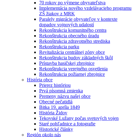
70 rokov po výmene obyvateľstva
Implementácia nového vzdelávacieho programu
ZŠ žiakov z MRK
Paralely migrácie obyvateľov v kontexte
dopadov vojnových udalostí
Rekonštrukcia komunitného centra
Rekonštrukcia obecného úradu
Rekonštrukcia zdravotného strediska
Rekonštrukcia parku
Revitalizácia centrálnej zóny obce
Rekonštrukcia budov základných škôl
Prístavba hasičskej zbrojnice
Rekonštrukcia verejného osvetlenia
Rekonštrukcia požiarnej zbrojnice
História obce
Prierez históriou
Prvá písomná zmienka
Premeny názvu našej obce
Obecné pečatidlá
Bitka 19. apríla 1849
História Židov
Tekovské Lužany počas svetových vojen
Staré pohľadnice a fotografie
Historické články
Región okolo nás