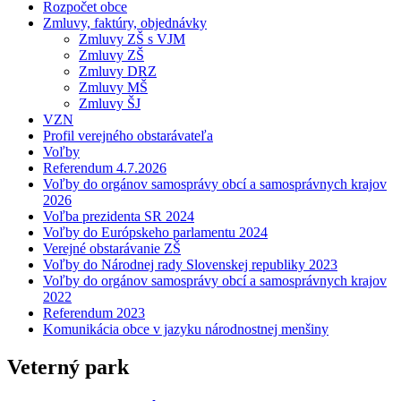
Rozpočet obce
Zmluvy, faktúry, objednávky
Zmluvy ZŠ s VJM
Zmluvy ZŠ
Zmluvy DRZ
Zmluvy MŠ
Zmluvy ŠJ
VZN
Profil verejného obstarávateľa
Voľby
Referendum 4.7.2026
Voľby do orgánov samosprávy obcí a samosprávnych krajov
2026
Voľba prezidenta SR 2024
Voľby do Európskeho parlamentu 2024
Verejné obstarávanie ZŠ
Voľby do Národnej rady Slovenskej republiky 2023
Voľby do orgánov samosprávy obcí a samosprávnych krajov
2022
Referendum 2023
Komunikácia obce v jazyku národnostnej menšiny
Veterný park