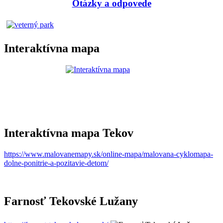
Otázky a odpovede
Interaktívna mapa
Interaktívna mapa Tekov
https://www.malovanemapy.sk/online-mapa/malovana-cyklomapa-
dolne-ponitrie-a-pozitavie-detom/
Farnosť Tekovské Lužany