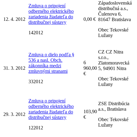
Západoslovenská
Zmluva o pripojení
distribučná a.s.,
odberného elektrického
Čulenova 6,
zariadenia žiadateľa do
12. 4. 2012
0,00 €
81647 Bratislava
distribučnej sústavy
Obec Tekovské
142012
Lužany
CZ CZ Nitra
Zmluva o dielo podľa §
s.r.o.,
536 a nasl. Obch.
6
Zlatomoravecká
zákonníka medzi
31. 3. 2012
960,00
5, 94901 Nitra
zmluvnými stranami
€
Obec Tekovské
332012
Lužany
Zmluva o pripojení
ZSE Distribúcia
odberného elektrického
a.s., Bratislava
103,90
zariadenia žiadateľa do
29. 3. 2012
€
distribučnej sústavy
Obec Tekovské
Lužany
122012