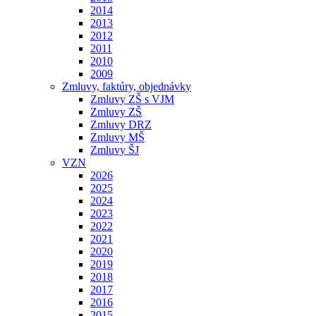
2014
2013
2012
2011
2010
2009
Zmluvy, faktúry, objednávky
Zmluvy ZŠ s VJM
Zmluvy ZŠ
Zmluvy DRZ
Zmluvy MŠ
Zmluvy ŠJ
VZN
2026
2025
2024
2023
2022
2021
2020
2019
2018
2017
2016
2015