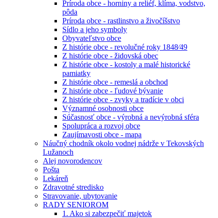
Príroda obce - horniny a reliéf, klíma, vodstvo,
pôda
Príroda obce - rastlinstvo a živočíšstvo
Sídlo a jeho symboly
Obyvateľstvo obce
Z histórie obce - revolučné roky 1848⁄49
Z histórie obce - židovská obec
Z histórie obce - kostoly a malé historické
pamiatky
Z histórie obce - remeslá a obchod
Z histórie obce - ľudové bývanie
Z histórie obce - zvyky a tradície v obci
Významné osobnosti obce
Súčasnosť obce - výrobná a nevýrobná sféra
Spolupráca a rozvoj obce
Zaujímavosti obce - mapa
Náučný chodník okolo vodnej nádrže v Tekovských
Lužanoch
Alej novorodencov
Pošta
Lekáreň
Zdravotné stredisko
Stravovanie, ubytovanie
RADY SENIOROM
1. Ako si zabezpečiť majetok