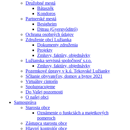
Družobné mestá
Bátaszék
Kondoros
Partnerské mestá
Besigheim
Ditrau (Gyergyóditró)
Ochrana osobných údajov
Združenie obcí Lužianka
Dokumenty združenia
Projekty
Zmluvy, faktúry, objednávky
Lužianska servisná spoločnosť s.r.o.
Zmluvy, faktúry, objednávky
Pozemkové úpravy v k.ú. Tekovské Lužianky
Sčítanie obyvateľov, domov a bytov 2021
Virtuálny cintorín
Spolupracujeme
Do Vašej pozornosti
O našej obci
Samospráva
Starosta obce
Oznámenie o funkciách a majetkových
pomeroch
Zástupca starostu obce
Hlavný kontrolór obce