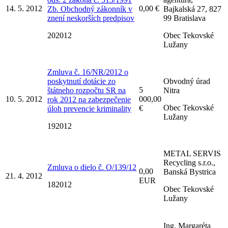
14. 5. 2012
0,00 €
Zb. Obchodný zákonník v
Bajkalská 27, 827
znení neskorších predpisov
99 Bratislava
202012
Obec Tekovské
Lužany
Zmluva č. 16/NR/2012 o
poskytnutí dotácie zo
Obvodný úrad
5
štátneho rozpočtu SR na
Nitra
10. 5. 2012
000,00
rok 2012 na zabezpečenie
Obec Tekovské
€
úloh prevencie kriminality
Lužany
192012
METAL SERVIS
Recycling s.r.o.,
Zmluva o dielo č. O/139/12
0,00
Banská Bystrica
21. 4. 2012
EUR
182012
Obec Tekovské
Lužany
Ing. Margaréta