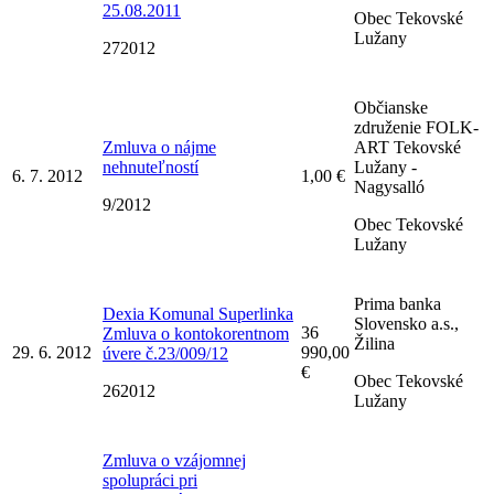
25.08.2011
Obec Tekovské
Lužany
272012
Občianske
združenie FOLK-
Zmluva o nájme
ART Tekovské
nehnuteľností
Lužany -
6. 7. 2012
1,00 €
Nagysalló
9/2012
Obec Tekovské
Lužany
Prima banka
Dexia Komunal Superlinka
Slovensko a.s.,
36
Zmluva o kontokorentnom
Žilina
29. 6. 2012
990,00
úvere č.23/009/12
€
Obec Tekovské
262012
Lužany
Zmluva o vzájomnej
spolupráci pri