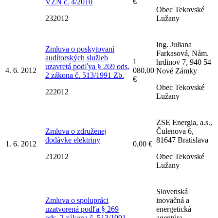
€
VZN č. 4/2010
Obec Tekovské
232012
Lužany
Ing. Juliana
Zmluva o poskytovaní
Farkasová, Nám.
audítorských služieb
1
hrdinov 7, 940 54
uzavretá podľya § 269 ods.
4. 6. 2012
080,00
Nové Zámky
2 zákona č. 513/1991 Zb.
€
Obec Tekovské
222012
Lužany
ZSE Energia, a.s.,
Zmluva o združenej
Čulenova 6,
dodávke elektriny
81647 Bratislava
1. 6. 2012
0,00 €
212012
Obec Tekovské
Lužany
Slovenská
Zmluva o spolupráci
inovačná a
uzatvorená podľa § 269
energetická
ods. 2 zákona č. 513/1991
agentúra,