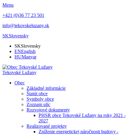
Menu
+421 (0)36 77 23 501
info@tekovskeluzany.sk
SK
Slovensky
SK
Slovensky
EN
English
HU
Magyar
Tekovské Lužany
Obec
Základné informácie
Štatút obce
Symboly obce
Zoznam ulíc
Rozvojové dokumenty
PHSR obce Tekovské Lužany na roky 2021 -
2027
Realizované projekty
Zníženie energetickej náročnosti budovy -