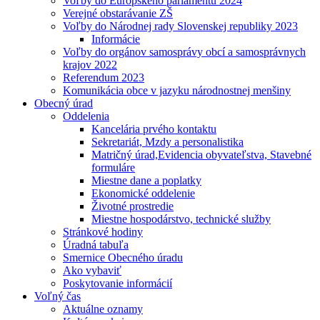
Voľby do Európskeho parlamentu 2024
Verejné obstarávanie ZŠ
Voľby do Národnej rady Slovenskej republiky 2023
Informácie
Voľby do orgánov samosprávy obcí a samosprávnych
krajov 2022
Referendum 2023
Komunikácia obce v jazyku národnostnej menšiny
Obecný úrad
Oddelenia
Kancelária prvého kontaktu
Sekretariát, Mzdy a personalistika
Matričný úrad,Evidencia obyvateľstva, Stavebné
formuláre
Miestne dane a poplatky
Ekonomické oddelenie
Životné prostredie
Miestne hospodárstvo, technické služby
Stránkové hodiny
Úradná tabuľa
Smernice Obecného úradu
Ako vybaviť
Poskytovanie informácií
Voľný čas
Aktuálne oznamy