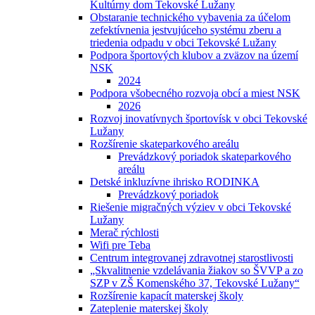
Kultúrny dom Tekovské Lužany
Obstaranie technického vybavenia za účelom
zefektívnenia jestvujúceho systému zberu a
triedenia odpadu v obci Tekovské Lužany
Podpora športových klubov a zväzov na území
NSK
2024
Podpora všobecného rozvoja obcí a miest NSK
2026
Rozvoj inovatívnych športovísk v obci Tekovské
Lužany
Rozšírenie skateparkového areálu
Prevádzkový poriadok skateparkového
areálu
Detské inkluzívne ihrisko RODINKA
Prevádzkový poriadok
Riešenie migračných výziev v obci Tekovské
Lužany
Merač rýchlosti
Wifi pre Teba
Centrum integrovanej zdravotnej starostlivosti
„Skvalitnenie vzdelávania žiakov so ŠVVP a zo
SZP v ZŠ Komenského 37, Tekovské Lužany“
Rozšírenie kapacít materskej školy
Zateplenie materskej školy