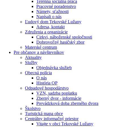
Terénna sociálna práca
Pracovné poradenstvo
Námety, sťažnosti
Napísali o nás
Ľudový dom Tekovské Lužany
Adresa, kontakt
Združenia a organizácie
Cirkvi, náboženské spoločnosti
Dobrovoľný hasičský zbor
Materské centrum
Pre občanov a návštevníkov
Aktuality
Služby
Objednávka služieb
Obecná polícia
O nás
História OP
Odpadové hospodárstvo
VZN, sadzba poplatku
Zberný dvor - informácie
Prevádzková doba zberného dvora
Školstvo
Turistická mapa obce
Centrálny informačný priestor
Vitajte v obci Tekovské Lužany