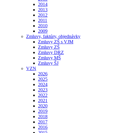
2014
2013
2012
2011
2010
2009
Zmluvy, faktúry, objednávky
Zmluvy ZŠ s VJM
Zmluvy ZŠ
Zmluvy DRZ
Zmluvy MŠ
Zmluvy ŠJ
VZN
2026
2025
2024
2023
2022
2021
2020
2019
2018
2017
2016
2015