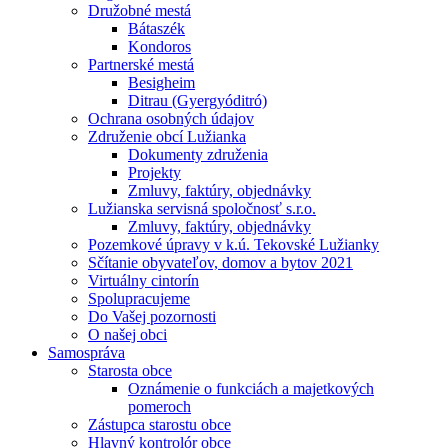
Družobné mestá
Bátaszék
Kondoros
Partnerské mestá
Besigheim
Ditrau (Gyergyóditró)
Ochrana osobných údajov
Združenie obcí Lužianka
Dokumenty združenia
Projekty
Zmluvy, faktúry, objednávky
Lužianska servisná spoločnosť s.r.o.
Zmluvy, faktúry, objednávky
Pozemkové úpravy v k.ú. Tekovské Lužianky
Sčítanie obyvateľov, domov a bytov 2021
Virtuálny cintorín
Spolupracujeme
Do Vašej pozornosti
O našej obci
Samospráva
Starosta obce
Oznámenie o funkciách a majetkových
pomeroch
Zástupca starostu obce
Hlavný kontrolór obce