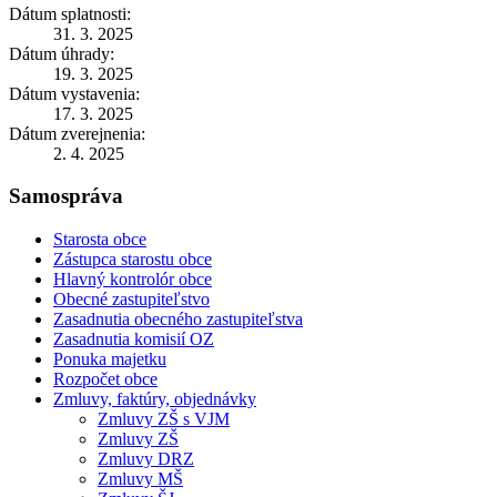
Dátum splatnosti:
31. 3. 2025
Dátum úhrady:
19. 3. 2025
Dátum vystavenia:
17. 3. 2025
Dátum zverejnenia:
2. 4. 2025
Samospráva
Starosta obce
Zástupca starostu obce
Hlavný kontrolór obce
Obecné zastupiteľstvo
Zasadnutia obecného zastupiteľstva
Zasadnutia komisií OZ
Ponuka majetku
Rozpočet obce
Zmluvy, faktúry, objednávky
Zmluvy ZŠ s VJM
Zmluvy ZŠ
Zmluvy DRZ
Zmluvy MŠ