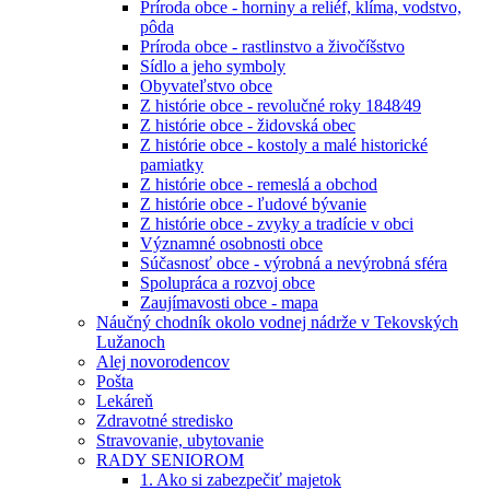
Príroda obce - horniny a reliéf, klíma, vodstvo,
pôda
Príroda obce - rastlinstvo a živočíšstvo
Sídlo a jeho symboly
Obyvateľstvo obce
Z histórie obce - revolučné roky 1848⁄49
Z histórie obce - židovská obec
Z histórie obce - kostoly a malé historické
pamiatky
Z histórie obce - remeslá a obchod
Z histórie obce - ľudové bývanie
Z histórie obce - zvyky a tradície v obci
Významné osobnosti obce
Súčasnosť obce - výrobná a nevýrobná sféra
Spolupráca a rozvoj obce
Zaujímavosti obce - mapa
Náučný chodník okolo vodnej nádrže v Tekovských
Lužanoch
Alej novorodencov
Pošta
Lekáreň
Zdravotné stredisko
Stravovanie, ubytovanie
RADY SENIOROM
1. Ako si zabezpečiť majetok