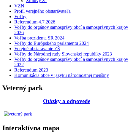
Zmluvy ŠJ
VZN
Profil verejného obstarávateľa
Voľby
Referendum 4.7.2026
Voľby do orgánov samosprávy obcí a samosprávnych krajov
2026
Voľba prezidenta SR 2024
Voľby do Európskeho parlamentu 2024
Verejné obstarávanie ZŠ
Voľby do Národnej rady Slovenskej republiky 2023
Voľby do orgánov samosprávy obcí a samosprávnych krajov
2022
Referendum 2023
Komunikácia obce v jazyku národnostnej menšiny
Veterný park
Otázky a odpovede
Interaktívna mapa