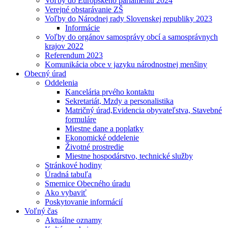
Voľby do Európskeho parlamentu 2024
Verejné obstarávanie ZŠ
Voľby do Národnej rady Slovenskej republiky 2023
Informácie
Voľby do orgánov samosprávy obcí a samosprávnych
krajov 2022
Referendum 2023
Komunikácia obce v jazyku národnostnej menšiny
Obecný úrad
Oddelenia
Kancelária prvého kontaktu
Sekretariát, Mzdy a personalistika
Matričný úrad,Evidencia obyvateľstva, Stavebné
formuláre
Miestne dane a poplatky
Ekonomické oddelenie
Životné prostredie
Miestne hospodárstvo, technické služby
Stránkové hodiny
Úradná tabuľa
Smernice Obecného úradu
Ako vybaviť
Poskytovanie informácií
Voľný čas
Aktuálne oznamy