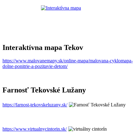
Interaktívna mapa Tekov
https://www.malovanemapy.sk/online-mapa/malovana-cyklomapa-
dolne-ponitrie-a-pozitavie-detom/
Farnosť Tekovské Lužany
https://farnost-tekovskeluzany.sk/
https://www.virtualnycintorin.sk/