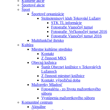
Kultúrne akcie
Športové akcie
Šport
Športové organizácie
Stolnotenisový klub Tekovské Lužany
STK TL informácie
Fotografie Vianočný turnaj
Fotografie_Veľkonočný turnaj 2016
Fotografie Vianočný turnaj 2016
Multifunkčné ihrisko
Kultúra
Miestne kultúrne stredisko
Kontakt
Z činnosti MKS
Obecná knžnica
Štatút Obecnej knižnice v Tekovských
Lužanoch
Z činnosti miestnej knižnice
Kontakt, výpožičná doba
Mažoretky Mladosť
Fotogaléria - zo života mažoretkového
súboru
Vystúpenia mažoretkového súboru
Komunitné centrum
Aktuálne