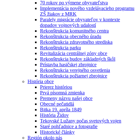
70 rokov po výmene obyvateľstva
Implementácia nového vzdelávacieho programu
ZŠ žiakov z MRK
Paralely migrácie obyvateľov v kontexte
dopadov vojnových udalostí
Rekonštrukcia komunitného centra
Rekonštrukcia obecného úradu
Rekonštrukcia zdravotného strediska
Rekonštrukcia parku
Revitalizácia centrálnej zóny obce
Rekonštrukcia budov základných škôl
Prístavba hasičskej zbrojnice
Rekonštrukcia verejného osvetlenia
Rekonštrukcia požiarnej zbrojnice
História obce
Prierez históriou
Prvá písomná zmienka
Premeny názvu našej obce
Obecné pečatidlá
Bitka 19. apríla 1849
História Židov
Tekovské Lužany počas svetových vojen
Staré pohľadnice a fotografie
Historické články
Región okolo nás