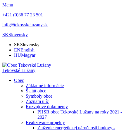
Menu
+421 (0)36 77 23 501
info@tekovskeluzany.sk
SK
Slovensky
SK
Slovensky
EN
English
HU
Magyar
Tekovské Lužany
Obec
Základné informácie
Štatút obce
Symboly obce
Zoznam ulíc
Rozvojové dokumenty
PHSR obce Tekovské Lužany na roky 2021 -
2027
Realizované projekty
Zníženie energetickej náročnosti budovy -