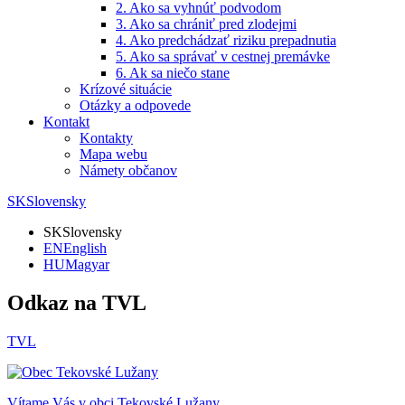
2. Ako sa vyhnúť podvodom
3. Ako sa chrániť pred zlodejmi
4. Ako predchádzať riziku prepadnutia
5. Ako sa správať v cestnej premávke
6. Ak sa niečo stane
Krízové situácie
Otázky a odpovede
Kontakt
Kontakty
Mapa webu
Námety občanov
SK
Slovensky
SK
Slovensky
EN
English
HU
Magyar
Odkaz na TVL
TVL
Vítame Vás v obci
Tekovské Lužany