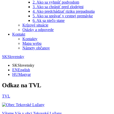
2. Ako sa vyhnúť podvodom
3. Ako sa chrániť pred zlodejmi
4. Ako predchádzať riziku prepadnutia
5. Ako sa správať v cestnej premávke
6. Ak sa niečo stane
Krízové situácie
Otázky a odpovede
Kontakt
Kontakty
Mapa webu
Námety občanov
SK
Slovensky
SK
Slovensky
EN
English
HU
Magyar
Odkaz na TVL
TVL
Vítame Vás v obci
Tekovské Lužany