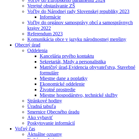
Voľby do Európskeho parlamentu 2024
Verejné obstarávanie ZŠ
Voľby do Národnej rady Slovenskej republiky 2023
Informácie
Voľby do orgánov samosprávy obcí a samosprávnych
krajov 2022
Referendum 2023
Komunikácia obce v jazyku národnostnej menšiny
Obecný úrad
Oddelenia
Kancelária prvého kontaktu
Sekretariát, Mzdy a personalistika
Matričný úrad,Evidencia obyvateľstva, Stavebné
formuláre
Miestne dane a poplatky
Ekonomické oddelenie
Životné prostredie
Miestne hospodárstvo, technické služby
Stránkové hodiny
Úradná tabuľa
Smernice Obecného úradu
Ako vybaviť
Poskytovanie informácií
Voľný čas
Aktuálne oznamy