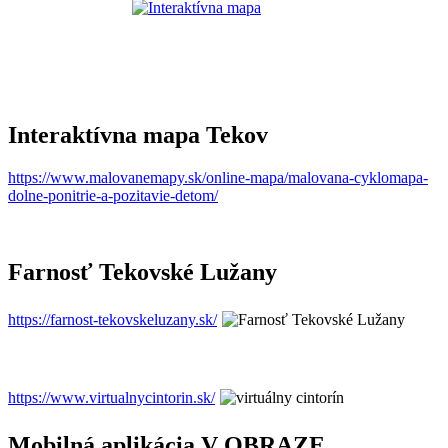
Interaktívna mapa Tekov
https://www.malovanemapy.sk/online-mapa/malovana-cyklomapa-
dolne-ponitrie-a-pozitavie-detom/
Farnosť Tekovské Lužany
https://farnost-tekovskeluzany.sk/
https://www.virtualnycintorin.sk/
Mobilná aplikácia V OBRAZE