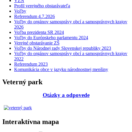
VZN
Profil verejného obstarávateľa
Voľby
Referendum 4.7.2026
Voľby do orgánov samosprávy obcí a samosprávnych krajov
2026
Voľba prezidenta SR 2024
Voľby do Európskeho parlamentu 2024
Verejné obstarávanie ZŠ
Voľby do Národnej rady Slovenskej republiky 2023
Voľby do orgánov samosprávy obcí a samosprávnych krajov
2022
Referendum 2023
Komunikácia obce v jazyku národnostnej menšiny
Veterný park
Otázky a odpovede
Interaktívna mapa