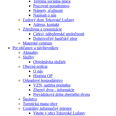
Terénna sociálna práca
Pracovné poradenstvo
Námety, sťažnosti
Napísali o nás
Ľudový dom Tekovské Lužany
Adresa, kontakt
Združenia a organizácie
Cirkvi, náboženské spoločnosti
Dobrovoľný hasičský zbor
Materské centrum
Pre občanov a návštevníkov
Aktuality
Služby
Objednávka služieb
Obecná polícia
O nás
História OP
Odpadové hospodárstvo
VZN, sadzba poplatku
Zberný dvor - informácie
Prevádzková doba zberného dvora
Školstvo
Turistická mapa obce
Centrálny informačný priestor
Vitajte v obci Tekovské Lužany