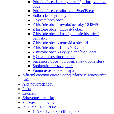
Príroda obce - horniny a reliéf, klíma, vodstvo,
pôda
Príroda obce - rastlinstvo a živočíšstvo
Sídlo a jeho symboly
Obyvateľstvo obce
Z histórie obce - revolučné roky 1848⁄49
Z histórie obce - židovská obec
Z histórie obce - kostoly a malé historické
pamiatky
Z histórie obce - remeslá a obchod
Z histórie obce - ľudové bývanie
Z histórie obce - zvyky a tradície v obci
Významné osobnosti obce
Súčasnosť obce - výrobná a nevýrobná sféra
Spolupráca a rozvoj obce
Zaujímavosti obce - mapa
Náučný chodník okolo vodnej nádrže v Tekovských
Lužanoch
Alej novorodencov
Pošta
Lekáreň
Zdravotné stredisko
Stravovanie, ubytovanie
RADY SENIOROM
1. Ako si zabezpečiť majetok