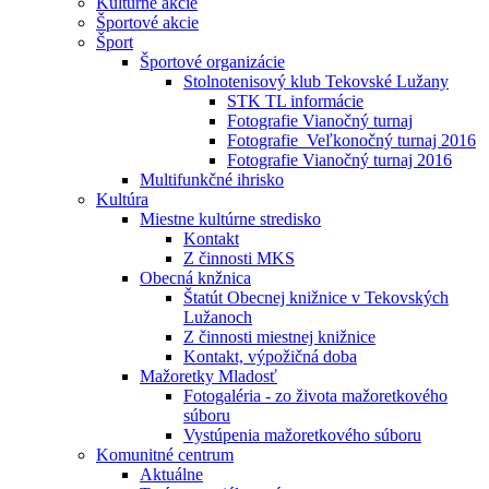
Kultúrne akcie
Športové akcie
Šport
Športové organizácie
Stolnotenisový klub Tekovské Lužany
STK TL informácie
Fotografie Vianočný turnaj
Fotografie_Veľkonočný turnaj 2016
Fotografie Vianočný turnaj 2016
Multifunkčné ihrisko
Kultúra
Miestne kultúrne stredisko
Kontakt
Z činnosti MKS
Obecná knžnica
Štatút Obecnej knižnice v Tekovských
Lužanoch
Z činnosti miestnej knižnice
Kontakt, výpožičná doba
Mažoretky Mladosť
Fotogaléria - zo života mažoretkového
súboru
Vystúpenia mažoretkového súboru
Komunitné centrum
Aktuálne