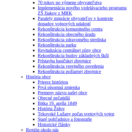
70 rokov po výmene obyvateľstva
Implementácia nového vzdelávacieho programu
ZŠ žiakov z MRK
Paralely migrácie obyvateľov v kontexte
dopadov vojnových udalostí
Rekonštrukcia komunitného centra
Rekonštrukcia obecného úradu
Rekonštrukcia zdravotného strediska
Rekonštrukcia parku
Revitalizácia centrálnej zóny obce
Rekonštrukcia budov základných škôl
Prístavba hasičskej zbrojnice
Rekonštrukcia verejného osvetlenia
Rekonštrukcia požiarnej zbrojnice
História obce
Prierez históriou
Prvá písomná zmienka
Premeny názvu našej obce
Obecné pečatidlá
Bitka 19. apríla 1849
História Židov
Tekovské Lužany počas svetových vojen
Staré pohľadnice a fotografie
Historické články
Región okolo nás