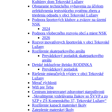
Kultúrny dom Tekovské Lužany
Obstaranie technického vybavenia za účelom
zefektívnenia jestvujúceho systému zberu a
triedenia odpadu v obci Tekovské Lužany
Podpora športových klubov a zväzov na území
NSK
2024
Podpora všobecného rozvoja obcí a miest NSK
2026
Rozvoj inovatívnych športovísk v obci Tekovské
Lužany
Rozšírenie skateparkového areálu
Prevádzkový poriadok skateparkového
areálu
Detské inkluzívne ihrisko RODINKA
Prevádzkový poriadok
Riešenie migračných výziev v obci Tekovské
Lužany
Merač rýchlosti
Wifi pre Teba
Centrum integrovanej zdravotnej starostlivosti
„Skvalitnenie vzdelávania žiakov so ŠVVP a zo
SZP v ZŠ Komenského 37, Tekovské Lužany“
Rozšírenie kapacít materskej školy
Zateplenie materskej školy