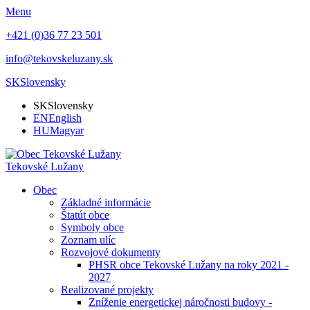
Menu
+421 (0)36 77 23 501
info@tekovskeluzany.sk
SK
Slovensky
SK
Slovensky
EN
English
HU
Magyar
Tekovské Lužany
Obec
Základné informácie
Štatút obce
Symboly obce
Zoznam ulíc
Rozvojové dokumenty
PHSR obce Tekovské Lužany na roky 2021 -
2027
Realizované projekty
Zníženie energetickej náročnosti budovy -