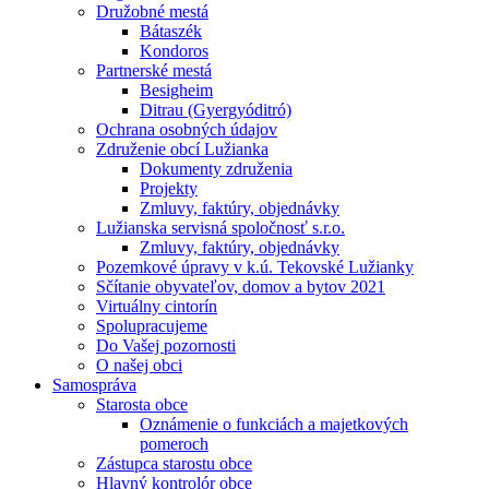
Družobné mestá
Bátaszék
Kondoros
Partnerské mestá
Besigheim
Ditrau (Gyergyóditró)
Ochrana osobných údajov
Združenie obcí Lužianka
Dokumenty združenia
Projekty
Zmluvy, faktúry, objednávky
Lužianska servisná spoločnosť s.r.o.
Zmluvy, faktúry, objednávky
Pozemkové úpravy v k.ú. Tekovské Lužianky
Sčítanie obyvateľov, domov a bytov 2021
Virtuálny cintorín
Spolupracujeme
Do Vašej pozornosti
O našej obci
Samospráva
Starosta obce
Oznámenie o funkciách a majetkových
pomeroch
Zástupca starostu obce
Hlavný kontrolór obce