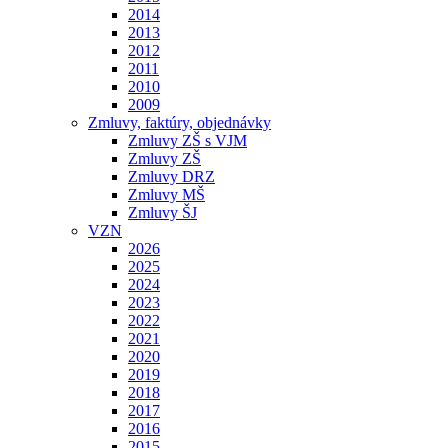
2014
2013
2012
2011
2010
2009
Zmluvy, faktúry, objednávky
Zmluvy ZŠ s VJM
Zmluvy ZŠ
Zmluvy DRZ
Zmluvy MŠ
Zmluvy ŠJ
VZN
2026
2025
2024
2023
2022
2021
2020
2019
2018
2017
2016
2015