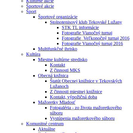
Kultúrne akcie
Športové akcie
Šport
Športové organizácie
Stolnotenisový klub Tekovské Lužany
STK TL informácie
Fotografie Vianočný turnaj
Fotografie_Veľkonočný turnaj 2016
Fotografie Vianočný turnaj 2016
Multifunkčné ihrisko
Kultúra
Miestne kultúrne stredisko
Kontakt
Z činnosti MKS
Obecná knžnica
Štatút Obecnej knižnice v Tekovských
Lužanoch
Z činnosti miestnej knižnice
Kontakt, výpožičná doba
Mažoretky Mladosť
Fotogaléria - zo života mažoretkového
súboru
Vystúpenia mažoretkového súboru
Komunitné centrum
Aktuálne