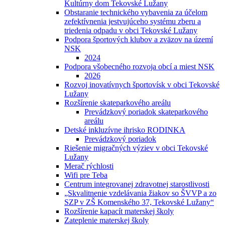
Kultúrny dom Tekovské Lužany
Obstaranie technického vybavenia za účelom
zefektívnenia jestvujúceho systému zberu a
triedenia odpadu v obci Tekovské Lužany
Podpora športových klubov a zväzov na území
NSK
2024
Podpora všobecného rozvoja obcí a miest NSK
2026
Rozvoj inovatívnych športovísk v obci Tekovské
Lužany
Rozšírenie skateparkového areálu
Prevádzkový poriadok skateparkového
areálu
Detské inkluzívne ihrisko RODINKA
Prevádzkový poriadok
Riešenie migračných výziev v obci Tekovské
Lužany
Merač rýchlosti
Wifi pre Teba
Centrum integrovanej zdravotnej starostlivosti
„Skvalitnenie vzdelávania žiakov so ŠVVP a zo
SZP v ZŠ Komenského 37, Tekovské Lužany“
Rozšírenie kapacít materskej školy
Zateplenie materskej školy