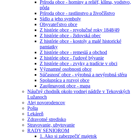
Príroda obce - horniny a reliéf, klíma, vodstvo,
pôda
Príroda obce - rastlinstvo a živočíšstvo
Sídlo a jeho symboly
Obyvateľstvo obce
Z histórie obce - revolučné roky 1848⁄49
Z histórie obce - židovská obec
Z histórie obce - kostoly a malé historické
pamiatky
Z histórie obce - remeslá a obchod
Z histórie obce - ľudové bývanie
Z histórie obce - zvyky a tradície v obci
Významné osobnosti obce
Súčasnosť obce - výrobná a nevýrobná sféra
Spolupráca a rozvoj obce
Zaujímavosti obce - mapa
Náučný chodník okolo vodnej nádrže v Tekovských
Lužanoch
Alej novorodencov
Pošta
Lekáreň
Zdravotné stredisko
Stravovanie, ubytovanie
RADY SENIOROM
1. Ako si zabezpečiť majetok