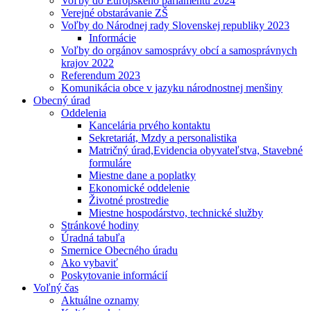
Voľby do Európskeho parlamentu 2024
Verejné obstarávanie ZŠ
Voľby do Národnej rady Slovenskej republiky 2023
Informácie
Voľby do orgánov samosprávy obcí a samosprávnych
krajov 2022
Referendum 2023
Komunikácia obce v jazyku národnostnej menšiny
Obecný úrad
Oddelenia
Kancelária prvého kontaktu
Sekretariát, Mzdy a personalistika
Matričný úrad,Evidencia obyvateľstva, Stavebné
formuláre
Miestne dane a poplatky
Ekonomické oddelenie
Životné prostredie
Miestne hospodárstvo, technické služby
Stránkové hodiny
Úradná tabuľa
Smernice Obecného úradu
Ako vybaviť
Poskytovanie informácií
Voľný čas
Aktuálne oznamy