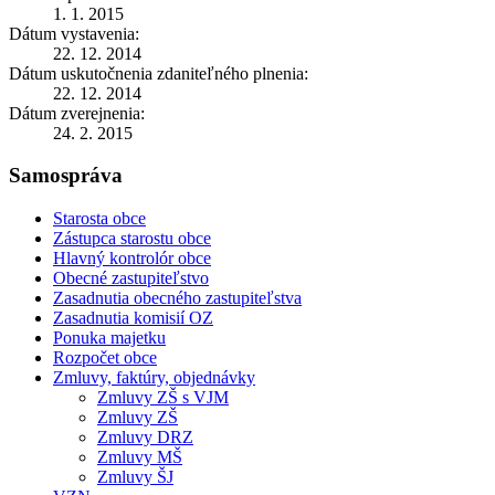
1. 1. 2015
Dátum vystavenia:
22. 12. 2014
Dátum uskutočnenia zdaniteľného plnenia:
22. 12. 2014
Dátum zverejnenia:
24. 2. 2015
Samospráva
Starosta obce
Zástupca starostu obce
Hlavný kontrolór obce
Obecné zastupiteľstvo
Zasadnutia obecného zastupiteľstva
Zasadnutia komisií OZ
Ponuka majetku
Rozpočet obce
Zmluvy, faktúry, objednávky
Zmluvy ZŠ s VJM
Zmluvy ZŠ
Zmluvy DRZ
Zmluvy MŠ
Zmluvy ŠJ