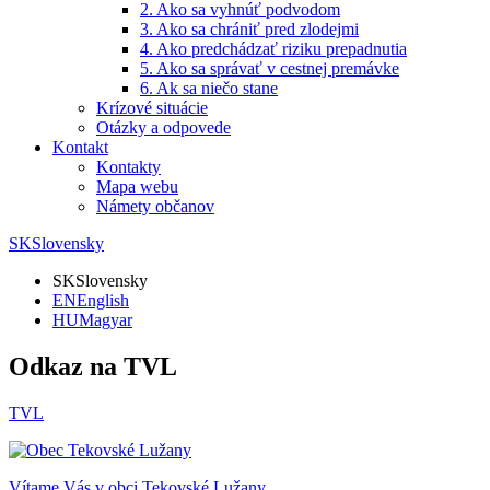
2. Ako sa vyhnúť podvodom
3. Ako sa chrániť pred zlodejmi
4. Ako predchádzať riziku prepadnutia
5. Ako sa správať v cestnej premávke
6. Ak sa niečo stane
Krízové situácie
Otázky a odpovede
Kontakt
Kontakty
Mapa webu
Námety občanov
SK
Slovensky
SK
Slovensky
EN
English
HU
Magyar
Odkaz na TVL
TVL
Vítame Vás v obci
Tekovské Lužany