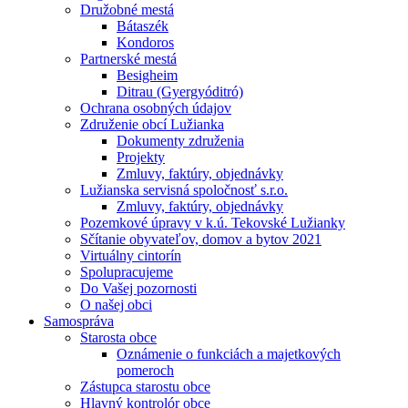
Družobné mestá
Bátaszék
Kondoros
Partnerské mestá
Besigheim
Ditrau (Gyergyóditró)
Ochrana osobných údajov
Združenie obcí Lužianka
Dokumenty združenia
Projekty
Zmluvy, faktúry, objednávky
Lužianska servisná spoločnosť s.r.o.
Zmluvy, faktúry, objednávky
Pozemkové úpravy v k.ú. Tekovské Lužianky
Sčítanie obyvateľov, domov a bytov 2021
Virtuálny cintorín
Spolupracujeme
Do Vašej pozornosti
O našej obci
Samospráva
Starosta obce
Oznámenie o funkciách a majetkových
pomeroch
Zástupca starostu obce
Hlavný kontrolór obce