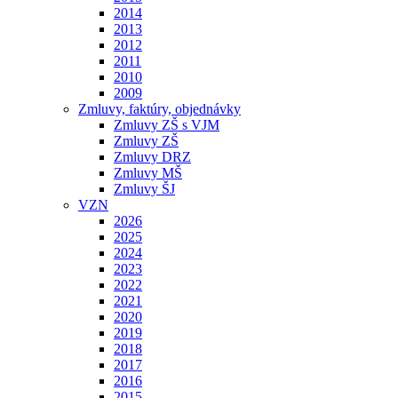
2014
2013
2012
2011
2010
2009
Zmluvy, faktúry, objednávky
Zmluvy ZŠ s VJM
Zmluvy ZŠ
Zmluvy DRZ
Zmluvy MŠ
Zmluvy ŠJ
VZN
2026
2025
2024
2023
2022
2021
2020
2019
2018
2017
2016
2015