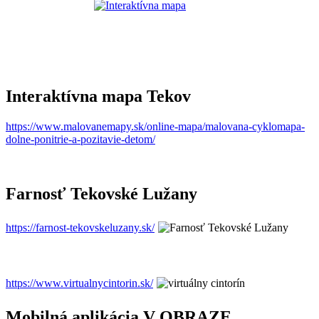
Interaktívna mapa Tekov
https://www.malovanemapy.sk/online-mapa/malovana-cyklomapa-
dolne-ponitrie-a-pozitavie-detom/
Farnosť Tekovské Lužany
https://farnost-tekovskeluzany.sk/
https://www.virtualnycintorin.sk/
Mobilná aplikácia V OBRAZE