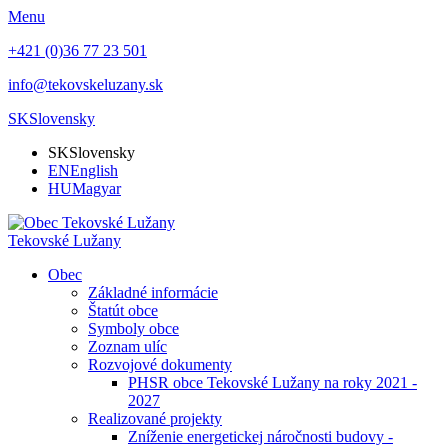
Menu
+421 (0)36 77 23 501
info@tekovskeluzany.sk
SK
Slovensky
SK
Slovensky
EN
English
HU
Magyar
Tekovské Lužany
Obec
Základné informácie
Štatút obce
Symboly obce
Zoznam ulíc
Rozvojové dokumenty
PHSR obce Tekovské Lužany na roky 2021 -
2027
Realizované projekty
Zníženie energetickej náročnosti budovy -