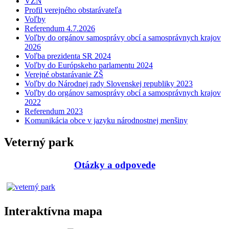
VZN
Profil verejného obstarávateľa
Voľby
Referendum 4.7.2026
Voľby do orgánov samosprávy obcí a samosprávnych krajov
2026
Voľba prezidenta SR 2024
Voľby do Európskeho parlamentu 2024
Verejné obstarávanie ZŠ
Voľby do Národnej rady Slovenskej republiky 2023
Voľby do orgánov samosprávy obcí a samosprávnych krajov
2022
Referendum 2023
Komunikácia obce v jazyku národnostnej menšiny
Veterný park
Otázky a odpovede
Interaktívna mapa