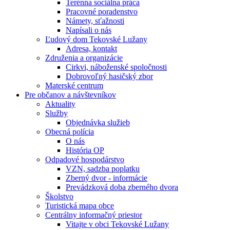
Terénna sociálna práca
Pracovné poradenstvo
Námety, sťažnosti
Napísali o nás
Ľudový dom Tekovské Lužany
Adresa, kontakt
Združenia a organizácie
Cirkvi, náboženské spoločnosti
Dobrovoľný hasičský zbor
Materské centrum
Pre občanov a návštevníkov
Aktuality
Služby
Objednávka služieb
Obecná polícia
O nás
História OP
Odpadové hospodárstvo
VZN, sadzba poplatku
Zberný dvor - informácie
Prevádzková doba zberného dvora
Školstvo
Turistická mapa obce
Centrálny informačný priestor
Vitajte v obci Tekovské Lužany