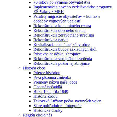
70 rokov po výmene obyvateľstva
Implementácia nového vzdelávacieho programu
ZŠ žiakov z MRK
Paralely migrácie obyvateľov v kontexte
dopadov vojnových udalostí
Rekonštrukcia komunitného centra
Rekonštrukcia obecného úradu
Rekonštrukcia zdravotného strediska
Rekonštrukcia parku
Revitalizácia centrálnej zóny obce
Rekonštrukcia budov základných škôl
Prístavba hasičskej zbrojnice
Rekonštrukcia verejného osvetlenia
Rekonštrukcia požiarnej zbrojnice
História obce
Prierez históriou
Prvá písomná zmienka
Premeny názvu našej obce
Obecné pečatidlá
Bitka 19. apríla 1849
História Židov
Tekovské Lužany počas svetových vojen
Staré pohľadnice a fotografie
Historické články
Región okolo nás