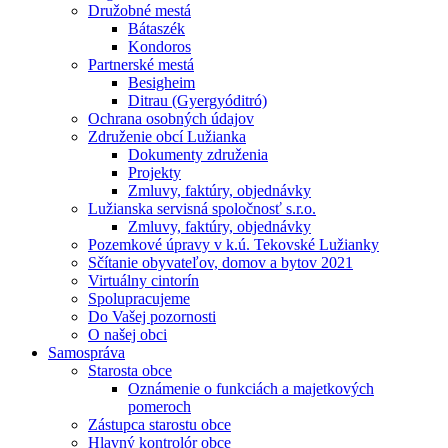
Družobné mestá
Bátaszék
Kondoros
Partnerské mestá
Besigheim
Ditrau (Gyergyóditró)
Ochrana osobných údajov
Združenie obcí Lužianka
Dokumenty združenia
Projekty
Zmluvy, faktúry, objednávky
Lužianska servisná spoločnosť s.r.o.
Zmluvy, faktúry, objednávky
Pozemkové úpravy v k.ú. Tekovské Lužianky
Sčítanie obyvateľov, domov a bytov 2021
Virtuálny cintorín
Spolupracujeme
Do Vašej pozornosti
O našej obci
Samospráva
Starosta obce
Oznámenie o funkciách a majetkových
pomeroch
Zástupca starostu obce
Hlavný kontrolór obce