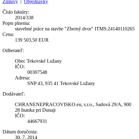
Zmluvy
|
Objednávky
Číslo faktúry:
2014/338
Popis plnenia:
stavebné práce na stavbe "Zberný dvor" ITMS:24140110265
Cena:
139 503,50 EUR
Odberateľ:
Obec Tekovské Lužany
IČO:
00307548
Adresa:
SNP 43, 935 41 Tekovské Lužany
Dodávateľ:
CHRANENEPRACOVISKO.eu, s.r.o., Sadová 29/A, 900
28 Inanka pri Dunaji
IČO:
44667931
Dátum doručenia:
30. 7. 2014