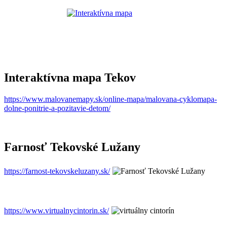
Interaktívna mapa Tekov
https://www.malovanemapy.sk/online-mapa/malovana-cyklomapa-
dolne-ponitrie-a-pozitavie-detom/
Farnosť Tekovské Lužany
https://farnost-tekovskeluzany.sk/
https://www.virtualnycintorin.sk/