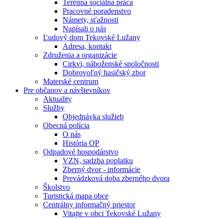
Terénna sociálna práca
Pracovné poradenstvo
Námety, sťažnosti
Napísali o nás
Ľudový dom Tekovské Lužany
Adresa, kontakt
Združenia a organizácie
Cirkvi, náboženské spoločnosti
Dobrovoľný hasičský zbor
Materské centrum
Pre občanov a návštevníkov
Aktuality
Služby
Objednávka služieb
Obecná polícia
O nás
História OP
Odpadové hospodárstvo
VZN, sadzba poplatku
Zberný dvor - informácie
Prevádzková doba zberného dvora
Školstvo
Turistická mapa obce
Centrálny informačný priestor
Vitajte v obci Tekovské Lužany