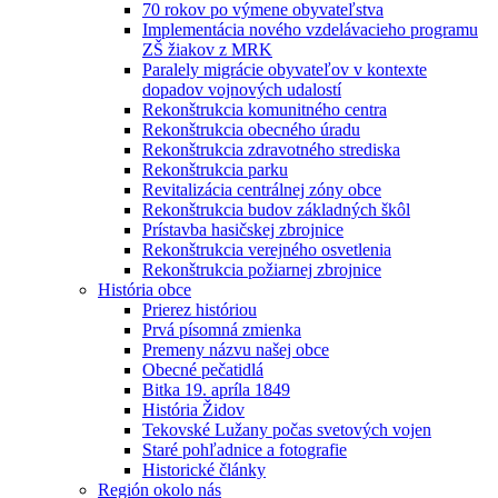
70 rokov po výmene obyvateľstva
Implementácia nového vzdelávacieho programu
ZŠ žiakov z MRK
Paralely migrácie obyvateľov v kontexte
dopadov vojnových udalostí
Rekonštrukcia komunitného centra
Rekonštrukcia obecného úradu
Rekonštrukcia zdravotného strediska
Rekonštrukcia parku
Revitalizácia centrálnej zóny obce
Rekonštrukcia budov základných škôl
Prístavba hasičskej zbrojnice
Rekonštrukcia verejného osvetlenia
Rekonštrukcia požiarnej zbrojnice
História obce
Prierez históriou
Prvá písomná zmienka
Premeny názvu našej obce
Obecné pečatidlá
Bitka 19. apríla 1849
História Židov
Tekovské Lužany počas svetových vojen
Staré pohľadnice a fotografie
Historické články
Región okolo nás