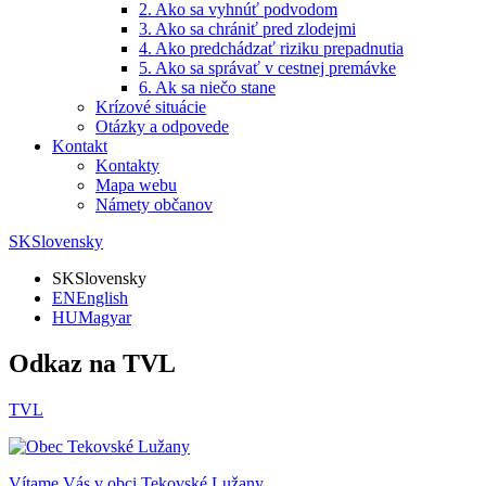
2. Ako sa vyhnúť podvodom
3. Ako sa chrániť pred zlodejmi
4. Ako predchádzať riziku prepadnutia
5. Ako sa správať v cestnej premávke
6. Ak sa niečo stane
Krízové situácie
Otázky a odpovede
Kontakt
Kontakty
Mapa webu
Námety občanov
SK
Slovensky
SK
Slovensky
EN
English
HU
Magyar
Odkaz na TVL
TVL
Vítame Vás v obci
Tekovské Lužany