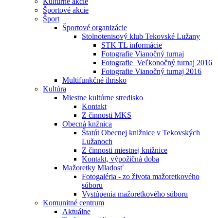
Kultúrne akcie
Športové akcie
Šport
Športové organizácie
Stolnotenisový klub Tekovské Lužany
STK TL informácie
Fotografie Vianočný turnaj
Fotografie_Veľkonočný turnaj 2016
Fotografie Vianočný turnaj 2016
Multifunkčné ihrisko
Kultúra
Miestne kultúrne stredisko
Kontakt
Z činnosti MKS
Obecná knžnica
Štatút Obecnej knižnice v Tekovských
Lužanoch
Z činnosti miestnej knižnice
Kontakt, výpožičná doba
Mažoretky Mladosť
Fotogaléria - zo života mažoretkového
súboru
Vystúpenia mažoretkového súboru
Komunitné centrum
Aktuálne