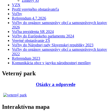
Zmluvy ŠJ
VZN
Profil verejného obstarávateľa
Voľby
Referendum 4.7.2026
Voľby do orgánov samosprávy obcí a samosprávnych krajov
2026
Voľba prezidenta SR 2024
Voľby do Európskeho parlamentu 2024
Verejné obstarávanie ZŠ
Voľby do Národnej rady Slovenskej republiky 2023
Voľby do orgánov samosprávy obcí a samosprávnych krajov
2022
Referendum 2023
Komunikácia obce v jazyku národnostnej menšiny
Veterný park
Otázky a odpovede
Interaktívna mapa