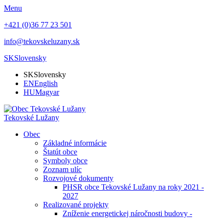
Menu
+421 (0)36 77 23 501
info@tekovskeluzany.sk
SK
Slovensky
SK
Slovensky
EN
English
HU
Magyar
Tekovské Lužany
Obec
Základné informácie
Štatút obce
Symboly obce
Zoznam ulíc
Rozvojové dokumenty
PHSR obce Tekovské Lužany na roky 2021 -
2027
Realizované projekty
Zníženie energetickej náročnosti budovy -