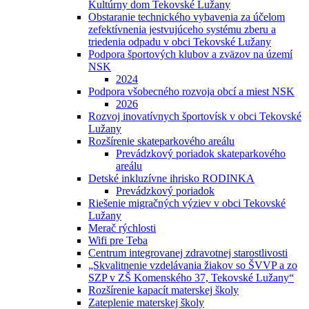
Kultúrny dom Tekovské Lužany
Obstaranie technického vybavenia za účelom
zefektívnenia jestvujúceho systému zberu a
triedenia odpadu v obci Tekovské Lužany
Podpora športových klubov a zväzov na území
NSK
2024
Podpora všobecného rozvoja obcí a miest NSK
2026
Rozvoj inovatívnych športovísk v obci Tekovské
Lužany
Rozšírenie skateparkového areálu
Prevádzkový poriadok skateparkového
areálu
Detské inkluzívne ihrisko RODINKA
Prevádzkový poriadok
Riešenie migračných výziev v obci Tekovské
Lužany
Merač rýchlosti
Wifi pre Teba
Centrum integrovanej zdravotnej starostlivosti
„Skvalitnenie vzdelávania žiakov so ŠVVP a zo
SZP v ZŠ Komenského 37, Tekovské Lužany“
Rozšírenie kapacít materskej školy
Zateplenie materskej školy