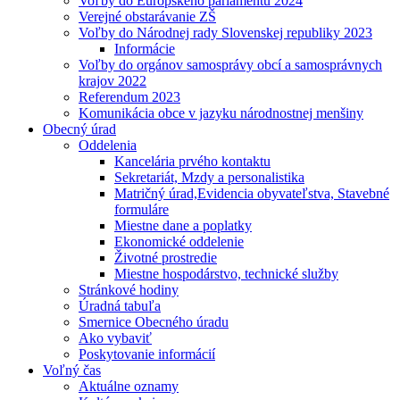
Voľby do Európskeho parlamentu 2024
Verejné obstarávanie ZŠ
Voľby do Národnej rady Slovenskej republiky 2023
Informácie
Voľby do orgánov samosprávy obcí a samosprávnych
krajov 2022
Referendum 2023
Komunikácia obce v jazyku národnostnej menšiny
Obecný úrad
Oddelenia
Kancelária prvého kontaktu
Sekretariát, Mzdy a personalistika
Matričný úrad,Evidencia obyvateľstva, Stavebné
formuláre
Miestne dane a poplatky
Ekonomické oddelenie
Životné prostredie
Miestne hospodárstvo, technické služby
Stránkové hodiny
Úradná tabuľa
Smernice Obecného úradu
Ako vybaviť
Poskytovanie informácií
Voľný čas
Aktuálne oznamy