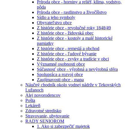
Príroda obce - horniny a reliéf, klíma, vodstvo,
pôda
Príroda obce - rastlinstvo a živočíšstvo
Sídlo a jeho symboly
Obyvateľstvo obce
Z histórie obce - revolučné roky 1848⁄49
Z histórie obce - židovská obec
Z histórie obce - kostoly a malé historické
pamiatky
Z histórie obce - remeslá a obchod
Z histórie obce - ľudové bývanie
Z histórie obce - zvyky a tradície v obci
Významné osobnosti obce
Súčasnosť obce - výrobná a nevýrobná sféra
Spolupráca a rozvoj obce
Zaujímavosti obce - mapa
Náučný chodník okolo vodnej nádrže v Tekovských
Lužanoch
Alej novorodencov
Pošta
Lekáreň
Zdravotné stredisko
Stravovanie, ubytovanie
RADY SENIOROM
1. Ako si zabezpečiť majetok