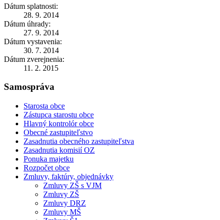
Dátum splatnosti:
28. 9. 2014
Dátum úhrady:
27. 9. 2014
Dátum vystavenia:
30. 7. 2014
Dátum zverejnenia:
11. 2. 2015
Samospráva
Starosta obce
Zástupca starostu obce
Hlavný kontrolór obce
Obecné zastupiteľstvo
Zasadnutia obecného zastupiteľstva
Zasadnutia komisií OZ
Ponuka majetku
Rozpočet obce
Zmluvy, faktúry, objednávky
Zmluvy ZŠ s VJM
Zmluvy ZŠ
Zmluvy DRZ
Zmluvy MŠ