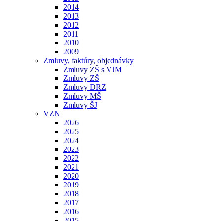
2014
2013
2012
2011
2010
2009
Zmluvy, faktúry, objednávky
Zmluvy ZŠ s VJM
Zmluvy ZŠ
Zmluvy DRZ
Zmluvy MŠ
Zmluvy ŠJ
VZN
2026
2025
2024
2023
2022
2021
2020
2019
2018
2017
2016
2015