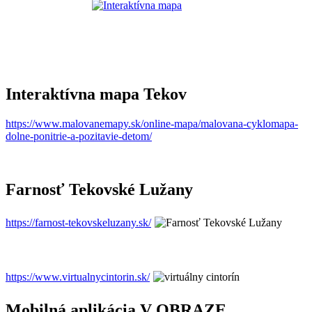
Interaktívna mapa Tekov
https://www.malovanemapy.sk/online-mapa/malovana-cyklomapa-
dolne-ponitrie-a-pozitavie-detom/
Farnosť Tekovské Lužany
https://farnost-tekovskeluzany.sk/
https://www.virtualnycintorin.sk/
Mobilná aplikácia V OBRAZE