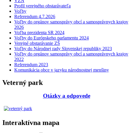
VZN
Profil verejného obstarávateľa
Voľby
Referendum 4.7.2026
Voľby do orgánov samosprávy obcí a samosprávnych krajov
2026
Voľba prezidenta SR 2024
Voľby do Európskeho parlamentu 2024
Verejné obstarávanie ZŠ
Voľby do Národnej rady Slovenskej republiky 2023
Voľby do orgánov samosprávy obcí a samosprávnych krajov
2022
Referendum 2023
Komunikácia obce v jazyku národnostnej menšiny
Veterný park
Otázky a odpovede
Interaktívna mapa