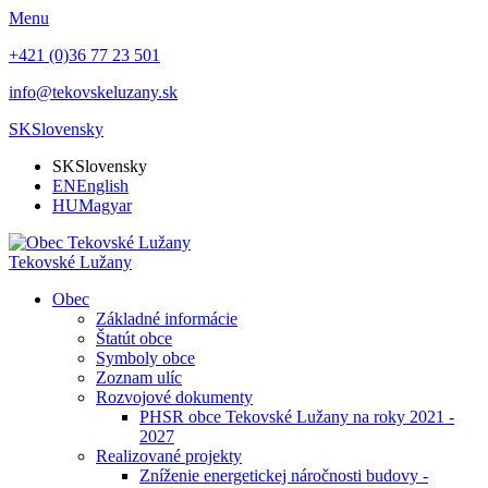
Menu
+421 (0)36 77 23 501
info@tekovskeluzany.sk
SK
Slovensky
SK
Slovensky
EN
English
HU
Magyar
Tekovské Lužany
Obec
Základné informácie
Štatút obce
Symboly obce
Zoznam ulíc
Rozvojové dokumenty
PHSR obce Tekovské Lužany na roky 2021 -
2027
Realizované projekty
Zníženie energetickej náročnosti budovy -