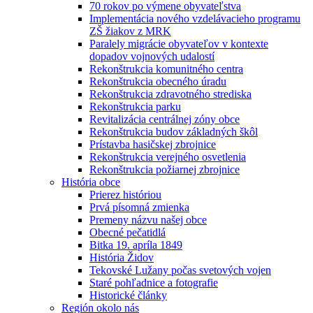
70 rokov po výmene obyvateľstva
Implementácia nového vzdelávacieho programu
ZŠ žiakov z MRK
Paralely migrácie obyvateľov v kontexte
dopadov vojnových udalostí
Rekonštrukcia komunitného centra
Rekonštrukcia obecného úradu
Rekonštrukcia zdravotného strediska
Rekonštrukcia parku
Revitalizácia centrálnej zóny obce
Rekonštrukcia budov základných škôl
Prístavba hasičskej zbrojnice
Rekonštrukcia verejného osvetlenia
Rekonštrukcia požiarnej zbrojnice
História obce
Prierez históriou
Prvá písomná zmienka
Premeny názvu našej obce
Obecné pečatidlá
Bitka 19. apríla 1849
História Židov
Tekovské Lužany počas svetových vojen
Staré pohľadnice a fotografie
Historické články
Región okolo nás