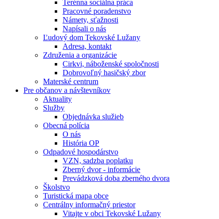
Terénna sociálna práca
Pracovné poradenstvo
Námety, sťažnosti
Napísali o nás
Ľudový dom Tekovské Lužany
Adresa, kontakt
Združenia a organizácie
Cirkvi, náboženské spoločnosti
Dobrovoľný hasičský zbor
Materské centrum
Pre občanov a návštevníkov
Aktuality
Služby
Objednávka služieb
Obecná polícia
O nás
História OP
Odpadové hospodárstvo
VZN, sadzba poplatku
Zberný dvor - informácie
Prevádzková doba zberného dvora
Školstvo
Turistická mapa obce
Centrálny informačný priestor
Vitajte v obci Tekovské Lužany