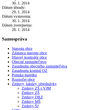
30. 1. 2014
Dátum úhrady:
29. 1. 2014
Dátum vystavenia:
30. 1. 2014
Dátum zverejnenia:
28. 1. 2014
Samospráva
Starosta obce
Zástupca starostu obce
Hlavný kontrolór obce
Obecné zastupiteľstvo
Zasadnutia obecného zastupiteľstva
Zasadnutia komisií OZ
Ponuka majetku
Rozpočet obce
Zmluvy, faktúry, objednávky
Zmluvy ZŠ s VJM
Zmluvy ZŠ
Zmluvy DRZ
Zmluvy MŠ
Zmluvy ŠJ