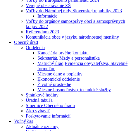
Voľby do Európskeho parlamentu 2024
Verejné obstarávanie ZŠ
Voľby do Národnej rady Slovenskej republiky 2023
Informácie
Voľby do orgánov samosprávy obcí a samosprávnych
krajov 2022
Referendum 2023
Komunikácia obce v jazyku národnostnej menšiny
Obecný úrad
Oddelenia
Kancelária prvého kontaktu
Sekretariát, Mzdy a personalistika
Matričný úrad,Evidencia obyvateľstva, Stavebné
formuláre
Miestne dane a poplatky
Ekonomické oddelenie
Životné prostredie
Miestne hospodárstvo, technické služby
Stránkové hodiny
Úradná tabuľa
Smernice Obecného úradu
Ako vybaviť
Poskytovanie informácií
Voľný čas
Aktuálne oznamy