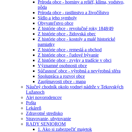
Príroda obce - horniny a reliéf, klíma, vodstvo,
pôda
Príroda obce - rastlinstvo a živočíšstvo
Sídlo a jeho symboly
Obyvateľstvo obce
Z histórie obce - revolučné roky 1848⁄49
Z histórie obce - židovská obec
Z histórie obce - kostoly a malé historické
pamiatky
Z histórie obce - remeslá a obchod
Z histórie obce - ľudové bývanie
Z histórie obce - zvyky a tradície v obci
Významné osobnosti obce
Súčasnosť obce - výrobná a nevýrobná sféra
Spolupráca a rozvoj obce
Zaujímavosti obce - mapa
Náučný chodník okolo vodnej nádrže v Tekovských
Lužanoch
Alej novorodencov
Pošta
Lekáreň
Zdravotné stredisko
Stravovanie, ubytovanie
RADY SENIOROM
1. Ako si zabezpečiť majetok