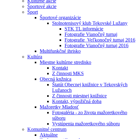
Kultúrne akcie
Športové akcie
Šport
Športové organizácie
Stolnotenisový klub Tekovské Lužany
STK TL informácie
Fotografie Vianočný turnaj
Fotografie_Veľkonočný turnaj 2016
Fotografie Vianočný turnaj 2016
Multifunkčné ihrisko
Kultúra
Miestne kultúrne stredisko
Kontakt
Z činnosti MKS
Obecná knžnica
Štatút Obecnej knižnice v Tekovských
Lužanoch
Z činnosti miestnej knižnice
Kontakt, výpožičná doba
Mažoretky Mladosť
Fotogaléria - zo života mažoretkového
súboru
Vystúpenia mažoretkového súboru
Komunitné centrum
Aktuálne