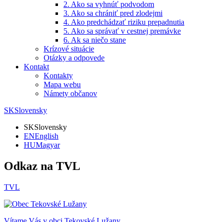
2. Ako sa vyhnúť podvodom
3. Ako sa chrániť pred zlodejmi
4. Ako predchádzať riziku prepadnutia
5. Ako sa správať v cestnej premávke
6. Ak sa niečo stane
Krízové situácie
Otázky a odpovede
Kontakt
Kontakty
Mapa webu
Námety občanov
SK
Slovensky
SK
Slovensky
EN
English
HU
Magyar
Odkaz na TVL
TVL
Vítame Vás v obci
Tekovské Lužany