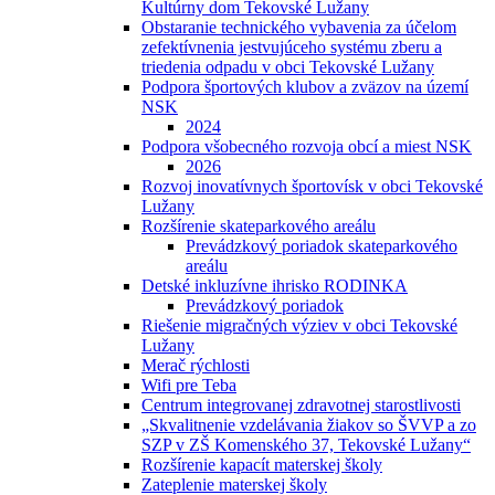
Kultúrny dom Tekovské Lužany
Obstaranie technického vybavenia za účelom
zefektívnenia jestvujúceho systému zberu a
triedenia odpadu v obci Tekovské Lužany
Podpora športových klubov a zväzov na území
NSK
2024
Podpora všobecného rozvoja obcí a miest NSK
2026
Rozvoj inovatívnych športovísk v obci Tekovské
Lužany
Rozšírenie skateparkového areálu
Prevádzkový poriadok skateparkového
areálu
Detské inkluzívne ihrisko RODINKA
Prevádzkový poriadok
Riešenie migračných výziev v obci Tekovské
Lužany
Merač rýchlosti
Wifi pre Teba
Centrum integrovanej zdravotnej starostlivosti
„Skvalitnenie vzdelávania žiakov so ŠVVP a zo
SZP v ZŠ Komenského 37, Tekovské Lužany“
Rozšírenie kapacít materskej školy
Zateplenie materskej školy