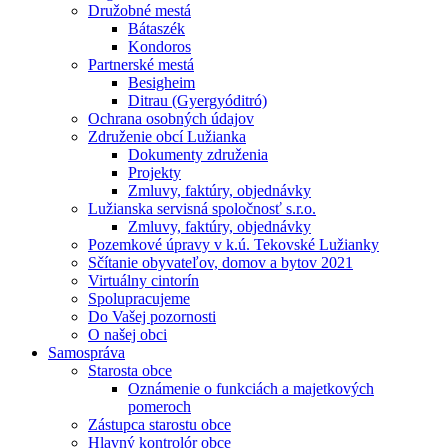
Družobné mestá
Bátaszék
Kondoros
Partnerské mestá
Besigheim
Ditrau (Gyergyóditró)
Ochrana osobných údajov
Združenie obcí Lužianka
Dokumenty združenia
Projekty
Zmluvy, faktúry, objednávky
Lužianska servisná spoločnosť s.r.o.
Zmluvy, faktúry, objednávky
Pozemkové úpravy v k.ú. Tekovské Lužianky
Sčítanie obyvateľov, domov a bytov 2021
Virtuálny cintorín
Spolupracujeme
Do Vašej pozornosti
O našej obci
Samospráva
Starosta obce
Oznámenie o funkciách a majetkových
pomeroch
Zástupca starostu obce
Hlavný kontrolór obce