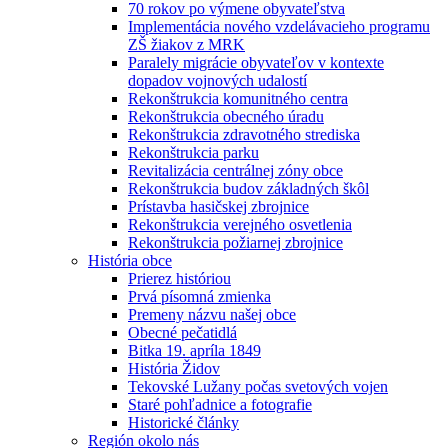
70 rokov po výmene obyvateľstva
Implementácia nového vzdelávacieho programu
ZŠ žiakov z MRK
Paralely migrácie obyvateľov v kontexte
dopadov vojnových udalostí
Rekonštrukcia komunitného centra
Rekonštrukcia obecného úradu
Rekonštrukcia zdravotného strediska
Rekonštrukcia parku
Revitalizácia centrálnej zóny obce
Rekonštrukcia budov základných škôl
Prístavba hasičskej zbrojnice
Rekonštrukcia verejného osvetlenia
Rekonštrukcia požiarnej zbrojnice
História obce
Prierez históriou
Prvá písomná zmienka
Premeny názvu našej obce
Obecné pečatidlá
Bitka 19. apríla 1849
História Židov
Tekovské Lužany počas svetových vojen
Staré pohľadnice a fotografie
Historické články
Región okolo nás