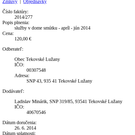
Zmluvy
|
Objednávky
Číslo faktúry:
2014/277
Popis plnenia:
služby v dome smútku - apríl - jún 2014
Cena:
120,00 €
Odberateľ:
Obec Tekovské Lužany
IČO:
00307548
Adresa:
SNP 43, 935 41 Tekovské Lužany
Dodávateľ:
Ladislav Minárik, SNP 319/85, 93541 Tekovské Lužany
IČO:
40670546
Dátum doručenia:
26. 6. 2014
Dátum splatnosti: