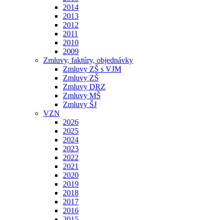
2014
2013
2012
2011
2010
2009
Zmluvy, faktúry, objednávky
Zmluvy ZŠ s VJM
Zmluvy ZŠ
Zmluvy DRZ
Zmluvy MŠ
Zmluvy ŠJ
VZN
2026
2025
2024
2023
2022
2021
2020
2019
2018
2017
2016
2015