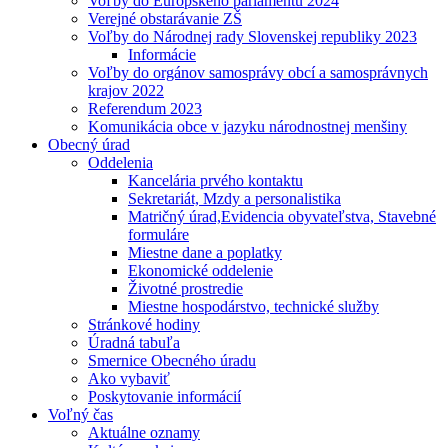
Voľby do Európskeho parlamentu 2024
Verejné obstarávanie ZŠ
Voľby do Národnej rady Slovenskej republiky 2023
Informácie
Voľby do orgánov samosprávy obcí a samosprávnych
krajov 2022
Referendum 2023
Komunikácia obce v jazyku národnostnej menšiny
Obecný úrad
Oddelenia
Kancelária prvého kontaktu
Sekretariát, Mzdy a personalistika
Matričný úrad,Evidencia obyvateľstva, Stavebné
formuláre
Miestne dane a poplatky
Ekonomické oddelenie
Životné prostredie
Miestne hospodárstvo, technické služby
Stránkové hodiny
Úradná tabuľa
Smernice Obecného úradu
Ako vybaviť
Poskytovanie informácií
Voľný čas
Aktuálne oznamy