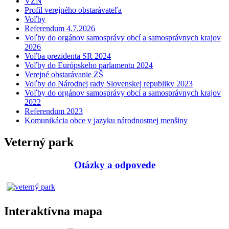
VZN
Profil verejného obstarávateľa
Voľby
Referendum 4.7.2026
Voľby do orgánov samosprávy obcí a samosprávnych krajov
2026
Voľba prezidenta SR 2024
Voľby do Európskeho parlamentu 2024
Verejné obstarávanie ZŠ
Voľby do Národnej rady Slovenskej republiky 2023
Voľby do orgánov samosprávy obcí a samosprávnych krajov
2022
Referendum 2023
Komunikácia obce v jazyku národnostnej menšiny
Veterný park
Otázky a odpovede
Interaktívna mapa