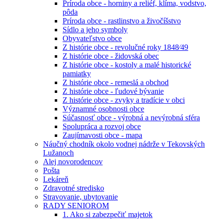
Príroda obce - horniny a reliéf, klíma, vodstvo,
pôda
Príroda obce - rastlinstvo a živočíšstvo
Sídlo a jeho symboly
Obyvateľstvo obce
Z histórie obce - revolučné roky 1848⁄49
Z histórie obce - židovská obec
Z histórie obce - kostoly a malé historické
pamiatky
Z histórie obce - remeslá a obchod
Z histórie obce - ľudové bývanie
Z histórie obce - zvyky a tradície v obci
Významné osobnosti obce
Súčasnosť obce - výrobná a nevýrobná sféra
Spolupráca a rozvoj obce
Zaujímavosti obce - mapa
Náučný chodník okolo vodnej nádrže v Tekovských
Lužanoch
Alej novorodencov
Pošta
Lekáreň
Zdravotné stredisko
Stravovanie, ubytovanie
RADY SENIOROM
1. Ako si zabezpečiť majetok