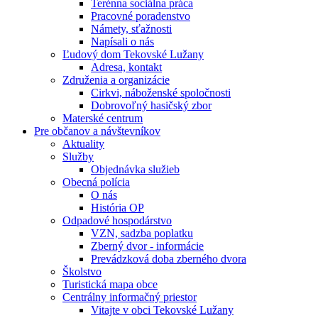
Terénna sociálna práca
Pracovné poradenstvo
Námety, sťažnosti
Napísali o nás
Ľudový dom Tekovské Lužany
Adresa, kontakt
Združenia a organizácie
Cirkvi, náboženské spoločnosti
Dobrovoľný hasičský zbor
Materské centrum
Pre občanov a návštevníkov
Aktuality
Služby
Objednávka služieb
Obecná polícia
O nás
História OP
Odpadové hospodárstvo
VZN, sadzba poplatku
Zberný dvor - informácie
Prevádzková doba zberného dvora
Školstvo
Turistická mapa obce
Centrálny informačný priestor
Vitajte v obci Tekovské Lužany