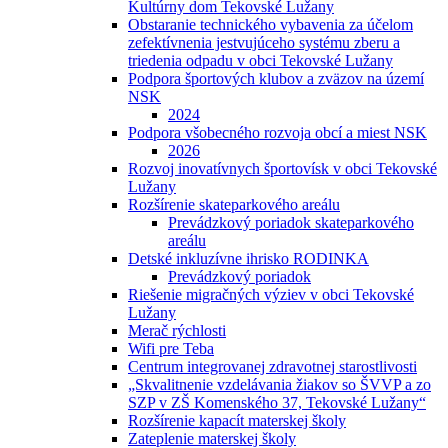
Kultúrny dom Tekovské Lužany
Obstaranie technického vybavenia za účelom
zefektívnenia jestvujúceho systému zberu a
triedenia odpadu v obci Tekovské Lužany
Podpora športových klubov a zväzov na území
NSK
2024
Podpora všobecného rozvoja obcí a miest NSK
2026
Rozvoj inovatívnych športovísk v obci Tekovské
Lužany
Rozšírenie skateparkového areálu
Prevádzkový poriadok skateparkového
areálu
Detské inkluzívne ihrisko RODINKA
Prevádzkový poriadok
Riešenie migračných výziev v obci Tekovské
Lužany
Merač rýchlosti
Wifi pre Teba
Centrum integrovanej zdravotnej starostlivosti
„Skvalitnenie vzdelávania žiakov so ŠVVP a zo
SZP v ZŠ Komenského 37, Tekovské Lužany“
Rozšírenie kapacít materskej školy
Zateplenie materskej školy