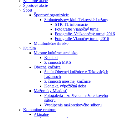
Kultúrne akcie
Športové akcie
Šport
Športové organizácie
Stolnotenisový klub Tekovské Lužany
STK TL informácie
Fotografie Vianočný turnaj
Fotografie_Veľkonočný turnaj 2016
Fotografie Vianočný turnaj 2016
Multifunkčné ihrisko
Kultúra
Miestne kultúrne stredisko
Kontakt
Z činnosti MKS
Obecná knžnica
Štatút Obecnej knižnice v Tekovských
Lužanoch
Z činnosti miestnej knižnice
Kontakt, výpožičná doba
Mažoretky Mladosť
Fotogaléria - zo života mažoretkového
súboru
Vystúpenia mažoretkového súboru
Komunitné centrum
Aktuálne