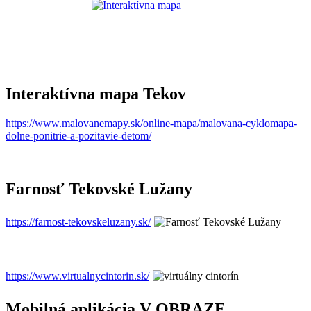
Interaktívna mapa Tekov
https://www.malovanemapy.sk/online-mapa/malovana-cyklomapa-
dolne-ponitrie-a-pozitavie-detom/
Farnosť Tekovské Lužany
https://farnost-tekovskeluzany.sk/
https://www.virtualnycintorin.sk/
Mobilná aplikácia V OBRAZE