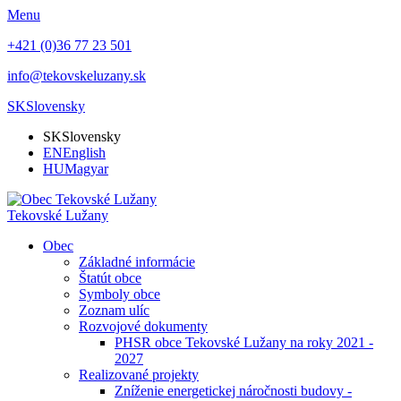
Menu
+421 (0)36 77 23 501
info@tekovskeluzany.sk
SK
Slovensky
SK
Slovensky
EN
English
HU
Magyar
Tekovské Lužany
Obec
Základné informácie
Štatút obce
Symboly obce
Zoznam ulíc
Rozvojové dokumenty
PHSR obce Tekovské Lužany na roky 2021 -
2027
Realizované projekty
Zníženie energetickej náročnosti budovy -