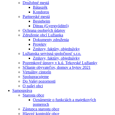
Družobné mestá
Bátaszék
Kondoros
Partnerské mestá
Besigheim
Ditrau (Gyergyóditró)
Ochrana osobných údajov
Združenie obcí Lužianka
Dokumenty združenia
Projekty
Zmluvy, faktúry, objednávky
Lužianska servisná spoločnosť s.r.o.
Zmluvy, faktúry, objednávky
Pozemkové úpravy v k.ú. Tekovské Lužianky
Sčítanie obyvateľov, domov a bytov 2021
Virtuálny cintorín
Spolupracujeme
Do Vašej pozornosti
O našej obci
Samospráva
Starosta obce
Oznámenie o funkciách a majetkových
pomeroch
Zástupca starostu obce
Hlavný kontrolór obce