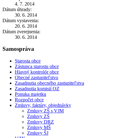
4. 7. 2014
Dátum úhrady:
30. 6. 2014
Dátum vystavenia:
20. 6. 2014
Dátum zverejnenia:
30. 6. 2014
Samospráva
Starosta obce
Zástupca starostu obce
Hlavný kontrolór obce
Obecné zastupiteľstvo
Zasadnutia obecného zastupiteľstva
Zasadnutia komisií OZ
Ponuka majetku
Rozpočet obce
Zmluvy, faktúry, objednávky
Zmluvy ZŠ s VJM
Zmluvy ZŠ
Zmluvy DRZ
Zmluvy MŠ
Zmluvy ŠJ