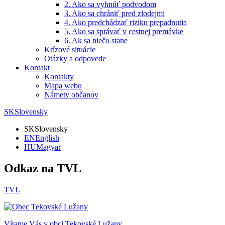
2. Ako sa vyhnúť podvodom
3. Ako sa chrániť pred zlodejmi
4. Ako predchádzať riziku prepadnutia
5. Ako sa správať v cestnej premávke
6. Ak sa niečo stane
Krízové situácie
Otázky a odpovede
Kontakt
Kontakty
Mapa webu
Námety občanov
SK
Slovensky
SK
Slovensky
EN
English
HU
Magyar
Odkaz na TVL
TVL
Vítame Vás v obci
Tekovské Lužany