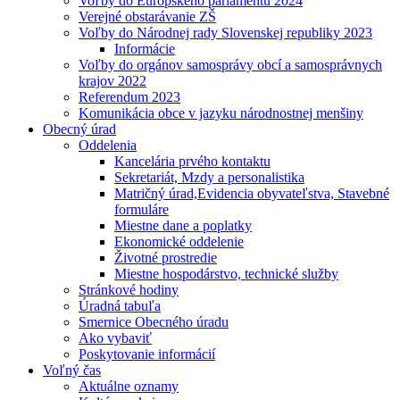
Voľby do Európskeho parlamentu 2024
Verejné obstarávanie ZŠ
Voľby do Národnej rady Slovenskej republiky 2023
Informácie
Voľby do orgánov samosprávy obcí a samosprávnych
krajov 2022
Referendum 2023
Komunikácia obce v jazyku národnostnej menšiny
Obecný úrad
Oddelenia
Kancelária prvého kontaktu
Sekretariát, Mzdy a personalistika
Matričný úrad,Evidencia obyvateľstva, Stavebné
formuláre
Miestne dane a poplatky
Ekonomické oddelenie
Životné prostredie
Miestne hospodárstvo, technické služby
Stránkové hodiny
Úradná tabuľa
Smernice Obecného úradu
Ako vybaviť
Poskytovanie informácií
Voľný čas
Aktuálne oznamy