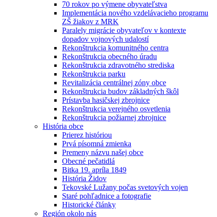
70 rokov po výmene obyvateľstva
Implementácia nového vzdelávacieho programu
ZŠ žiakov z MRK
Paralely migrácie obyvateľov v kontexte
dopadov vojnových udalostí
Rekonštrukcia komunitného centra
Rekonštrukcia obecného úradu
Rekonštrukcia zdravotného strediska
Rekonštrukcia parku
Revitalizácia centrálnej zóny obce
Rekonštrukcia budov základných škôl
Prístavba hasičskej zbrojnice
Rekonštrukcia verejného osvetlenia
Rekonštrukcia požiarnej zbrojnice
História obce
Prierez históriou
Prvá písomná zmienka
Premeny názvu našej obce
Obecné pečatidlá
Bitka 19. apríla 1849
História Židov
Tekovské Lužany počas svetových vojen
Staré pohľadnice a fotografie
Historické články
Región okolo nás