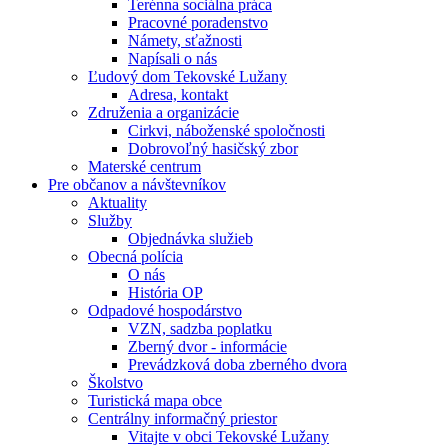
Terénna sociálna práca
Pracovné poradenstvo
Námety, sťažnosti
Napísali o nás
Ľudový dom Tekovské Lužany
Adresa, kontakt
Združenia a organizácie
Cirkvi, náboženské spoločnosti
Dobrovoľný hasičský zbor
Materské centrum
Pre občanov a návštevníkov
Aktuality
Služby
Objednávka služieb
Obecná polícia
O nás
História OP
Odpadové hospodárstvo
VZN, sadzba poplatku
Zberný dvor - informácie
Prevádzková doba zberného dvora
Školstvo
Turistická mapa obce
Centrálny informačný priestor
Vitajte v obci Tekovské Lužany