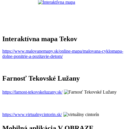
Interaktívna mapa Tekov
https://www.malovanemapy.sk/online-mapa/malovana-cyklomapa-
dolne-ponitrie-a-pozitavie-detom/
Farnosť Tekovské Lužany
https://farnost-tekovskeluzany.sk/
https://www.virtualnycintorin.sk/
Mobilná aplikácia V OBRAZE