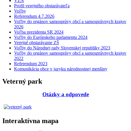
VZN
Profil verejného obstarávateľa
Voľby
Referendum 4.7.2026
Voľby do orgánov samosprávy obcí a samosprávnych krajov
2026
Voľba prezidenta SR 2024
Voľby do Európskeho parlamentu 2024
Verejné obstarávanie ZŠ
Voľby do Národnej rady Slovenskej republiky 2023
Voľby do orgánov samosprávy obcí a samosprávnych krajov
2022
Referendum 2023
Komunikácia obce v jazyku národnostnej menšiny
Veterný park
Otázky a odpovede
Interaktívna mapa