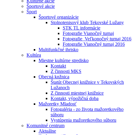
Kultúrne akcie
Športové akcie
Šport
Športové organizácie
Stolnotenisový klub Tekovské Lužany
STK TL informácie
Fotografie Vianočný turnaj
Fotografie_Veľkonočný turnaj 2016
Fotografie Vianočný turnaj 2016
Multifunkčné ihrisko
Kultúra
Miestne kultúrne stredisko
Kontakt
Z činnosti MKS
Obecná knžnica
Štatút Obecnej knižnice v Tekovských
Lužanoch
Z činnosti miestnej knižnice
Kontakt, výpožičná doba
Mažoretky Mladosť
Fotogaléria - zo života mažoretkového
súboru
Vystúpenia mažoretkového súboru
Komunitné centrum
Aktuálne