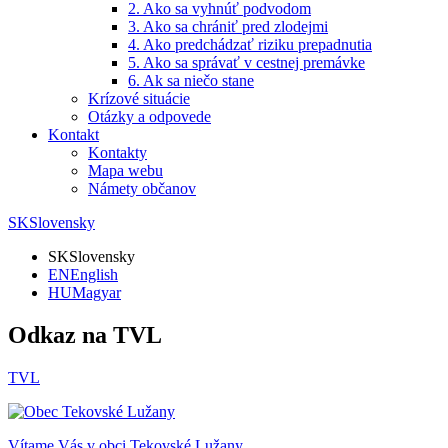
2. Ako sa vyhnúť podvodom
3. Ako sa chrániť pred zlodejmi
4. Ako predchádzať riziku prepadnutia
5. Ako sa správať v cestnej premávke
6. Ak sa niečo stane
Krízové situácie
Otázky a odpovede
Kontakt
Kontakty
Mapa webu
Námety občanov
SK
Slovensky
SK
Slovensky
EN
English
HU
Magyar
Odkaz na TVL
TVL
Vítame Vás v obci
Tekovské Lužany