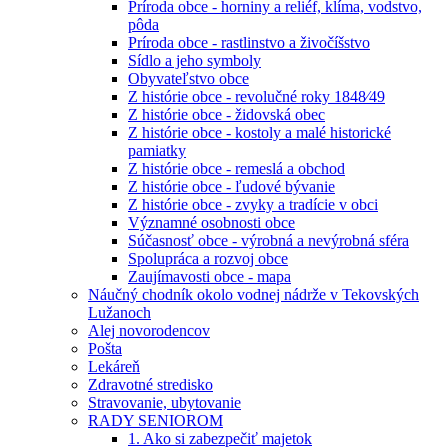
Príroda obce - horniny a reliéf, klíma, vodstvo,
pôda
Príroda obce - rastlinstvo a živočíšstvo
Sídlo a jeho symboly
Obyvateľstvo obce
Z histórie obce - revolučné roky 1848⁄49
Z histórie obce - židovská obec
Z histórie obce - kostoly a malé historické
pamiatky
Z histórie obce - remeslá a obchod
Z histórie obce - ľudové bývanie
Z histórie obce - zvyky a tradície v obci
Významné osobnosti obce
Súčasnosť obce - výrobná a nevýrobná sféra
Spolupráca a rozvoj obce
Zaujímavosti obce - mapa
Náučný chodník okolo vodnej nádrže v Tekovských
Lužanoch
Alej novorodencov
Pošta
Lekáreň
Zdravotné stredisko
Stravovanie, ubytovanie
RADY SENIOROM
1. Ako si zabezpečiť majetok