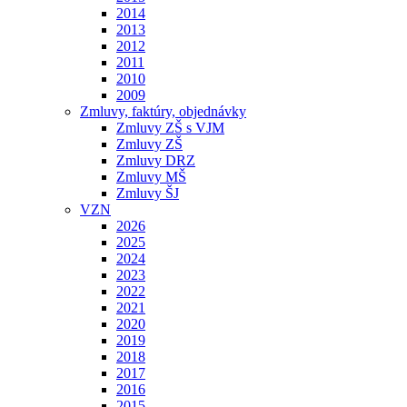
2014
2013
2012
2011
2010
2009
Zmluvy, faktúry, objednávky
Zmluvy ZŠ s VJM
Zmluvy ZŠ
Zmluvy DRZ
Zmluvy MŠ
Zmluvy ŠJ
VZN
2026
2025
2024
2023
2022
2021
2020
2019
2018
2017
2016
2015