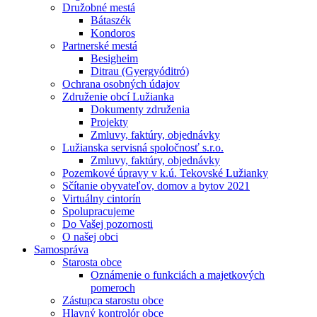
Družobné mestá
Bátaszék
Kondoros
Partnerské mestá
Besigheim
Ditrau (Gyergyóditró)
Ochrana osobných údajov
Združenie obcí Lužianka
Dokumenty združenia
Projekty
Zmluvy, faktúry, objednávky
Lužianska servisná spoločnosť s.r.o.
Zmluvy, faktúry, objednávky
Pozemkové úpravy v k.ú. Tekovské Lužianky
Sčítanie obyvateľov, domov a bytov 2021
Virtuálny cintorín
Spolupracujeme
Do Vašej pozornosti
O našej obci
Samospráva
Starosta obce
Oznámenie o funkciách a majetkových
pomeroch
Zástupca starostu obce
Hlavný kontrolór obce