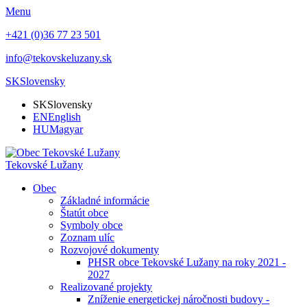
Menu
+421 (0)36 77 23 501
info@tekovskeluzany.sk
SK
Slovensky
SK
Slovensky
EN
English
HU
Magyar
Tekovské Lužany
Obec
Základné informácie
Štatút obce
Symboly obce
Zoznam ulíc
Rozvojové dokumenty
PHSR obce Tekovské Lužany na roky 2021 -
2027
Realizované projekty
Zníženie energetickej náročnosti budovy -