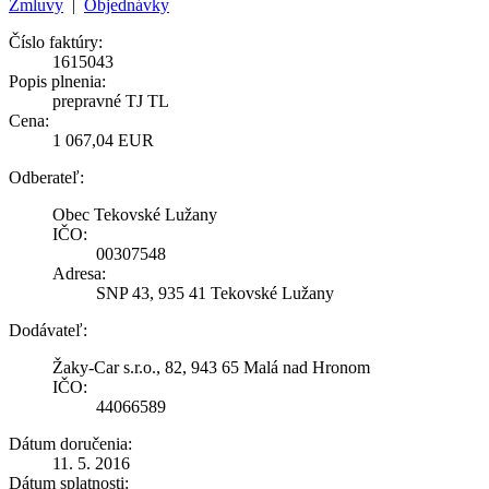
Zmluvy
|
Objednávky
Číslo faktúry:
1615043
Popis plnenia:
prepravné TJ TL
Cena:
1 067,04 EUR
Odberateľ:
Obec Tekovské Lužany
IČO:
00307548
Adresa:
SNP 43, 935 41 Tekovské Lužany
Dodávateľ:
Žaky-Car s.r.o., 82, 943 65 Malá nad Hronom
IČO:
44066589
Dátum doručenia:
11. 5. 2016
Dátum splatnosti: