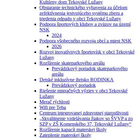
Kultúrny dom Tekovské Lužany
Obstaranie technického vybavenia za účelom
zefektívnenia jestvujúceho systému zberu a
triedenia odpadu v obci Tekovské Lužany
Podpora športových klubov a zväzov na území
NSK
2024
Podpora všobecného rozvoja obcí a miest NSK
2026
Rozvoj inovatívnych športovísk v obci Tekovské
Lužany
Rozšírenie skateparkového areálu
Prevádzkový poriadok skateparkového
areálu
Detské inkluzívne ihrisko RODINKA
Prevádzkový poriadok
Riešenie migračných výziev v obci Tekovské
Lužany
Merač rýchlosti
Wifi pre Teba
Centrum integrovanej zdravotnej starostlivosti
„Skvalitnenie vzdelávania žiakov so ŠVVP a zo
SZP v ZŠ Komenského 37, Tekovské Lužany“
Rozšírenie kapacít materskej školy
Zateplenie materskej školy