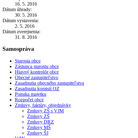
16. 5. 2016
Dátum úhrady:
30. 5. 2016
Dátum vystavenia:
2. 5. 2016
Dátum zverejnenia:
31. 8. 2016
Samospráva
Starosta obce
Zástupca starostu obce
Hlavný kontrolór obce
Obecné zastupiteľstvo
Zasadnutia obecného zastupiteľstva
Zasadnutia komisií OZ
Ponuka majetku
Rozpočet obce
Zmluvy, faktúry, objednávky
Zmluvy ZŠ s VJM
Zmluvy ZŠ
Zmluvy DRZ
Zmluvy MŠ
Zmluvy ŠJ